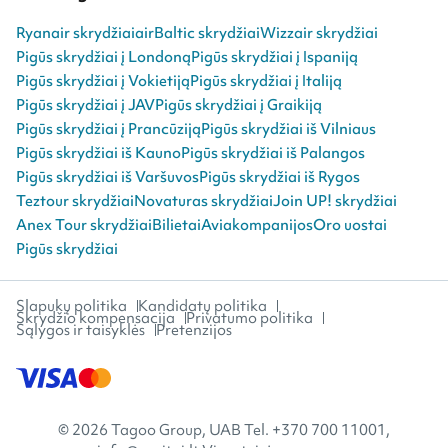
Ryanair skrydžiai
airBaltic skrydžiai
Wizzair skrydžiai
Pigūs skrydžiai į Londoną
Pigūs skrydžiai į Ispaniją
Pigūs skrydžiai į Vokietiją
Pigūs skrydžiai į Italiją
Pigūs skrydžiai į JAV
Pigūs skrydžiai į Graikiją
Pigūs skrydžiai į Prancūziją
Pigūs skrydžiai iš Vilniaus
Pigūs skrydžiai iš Kauno
Pigūs skrydžiai iš Palangos
Pigūs skrydžiai iš Varšuvos
Pigūs skrydžiai iš Rygos
Teztour skrydžiai
Novaturas skrydžiai
Join UP! skrydžiai
Anex Tour skrydžiai
Bilietai
Aviakompanijos
Oro uostai
Pigūs skrydžiai
Slapukų politika
Kandidatų politika
Skrydžio kompensacija
Privatumo politika
Sąlygos ir taisyklės
Pretenzijos
© 2026 Tagoo Group, UAB Tel. +370 700 11001,