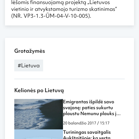
lėšomis finansuojamą projektą „Lietuvos
vietinio ir atvykstamojo turizmo skatinimas“
(NR. VP3-1.3-ŪM-04-V-10-005).
Grotažymės
#Lietuva
Kelionės po Lietuvą
Emigrantas išpildė savo
svajonę: paties sukurtu
plaustu Nemunu plauks į
Nidą (Video)
20 balandžio 2017 / 15:17
Turiningas savaitgalis
Aukštaitijoje: ką verta