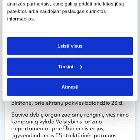
paskelbti kurortu. Visą savaitgalį mieste vyks
analizės partneriais, kurie gali ją pridėti prie kitos jūsų
įvairaus žanro koncertai, parodos, atrakcijos,
pateiktos arba naudojant paslaugas surinktos
pirkėjus vilios tautodailės dirbinių mugė. Radijo
informacijos.
stotis „M-1“ „Vyrų dienos“ proga Druskininkuose
surengs futbolo varžybas purve, arčiau scenos
kvies Irena Starošaitė ir Žilvinas Žvagulis bei
grupės „El Fuego“ ir „Golden Parazyth“,
Leisti visus
Druskonio ežerą nušvies magijos teatro
„DiArchy“ 4D vaizdo projekcijos ant vandens.
Tinkinti
Pirmąją televizijos rubriką „Keliauk! Pažink!
Pasidalink! Ištisus metus!” kviečiame žiūrėti
balandžio 9 d. 19:50 per „Lietuvos ryto
Atmesti
televiziją“. Kita rubrika, kurios metu Martynas
Starkus ir Vytaras Radzevičius svečiuosis
Birštone, prie ekranų pakvies balandžio 23 d.
Savivaldybių organizuojamų renginių viešinimo
kampaniją vykdo Valstybinis turizmo
departamentas prie Ūkio ministerijos,
įgyvendindamas ES struktūrinės paramos