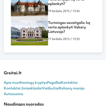
aplankyti?
19 birželio 2015 / 13:45
Turiningas savaitgalis: ką
verta aplankyti Vakarų
Lietuvoje?
17 birželio 2015 / 13:55
Greitai.lt
Apie mus
Atostogų kryptys
Pagalba
Kontaktai
Kontaktai žiniasklaidai
Viešbučiai
Kelionių manija
Autonuoma
Naudingos nuorodos