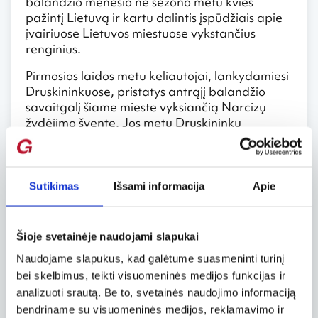
balandžio mėnesio ne sezono metu kvies
pažintį Lietuvą ir kartu dalintis įspūdžiais apie
įvairiuose Lietuvos miestuose vykstančius
renginius.
Pirmosios laidos metu keliautojai, lankydamiesi
Druskininkuose, pristatys antrąjį balandžio
savaitgalį šiame mieste vyksiančią Narcizų
žydėjimo šventę. Jos metu Druskininkų
gyventojai ir svečiai galės grožėtis pražydusių
narcizų jūra Vijūnėlio parke. Jei oro sąlygos
bus palankios, čia išskleis žiedus ir dvidešimt
sakurų, pasodintų šalia pėsčiųjų ir dviratininkų
Sutikimas
Išsami informacija
Apie
tako tarp Druskonio ežero ir Vijūnėlio tvenkinio.
Gėlių žiedų stebėjimą papildys muzikos ir
teatro valandėlės.
Šioje svetainėje naudojami slapukai
O paskutinį gegužės savaitgalį (gegužės 30 –
Naudojame slapukus, kad galėtume suasmeninti turinį
birželio 1 d.) Martynas ir Vytaras kvies visus
bei skelbimus, teikti visuomeninės medijos funkcijas ir
kartu paminėti ypatingos sukakties – šiais
analizuoti srautą. Be to, svetainės naudojimo informaciją
metais sukanka 220 metų kai Druskininkai
bendriname su visuomeninės medijos, reklamavimo ir