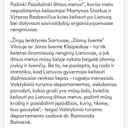
Pažink! Pasidalink! Ištisus metus!”, kurios metu
nepailstantys keliautojai Martynas Starkus ir
Vytaras Radzevičius kvies keliauti po Lietuvą
bei dalyvauti savivaldybių organizuojamuose
renginiuose.
„Žirgų lenktynės Sartuose, „Dainų šventė“
Vilniuje ar Jūros šventė Klaipėdoje – tai tik
keletas žinomiausių renginių Lietuvoje, o juk
ištisus metus mūsų šalyje vyksta begalė įdomių
įvykių ir švenčių. Be to, ne paslaptis, ką rodo ir
statistika, kad Lietuvos gyventojai keliauti
dažniausiai renkasi liepos – rugsėjo mėnesiais.
Valstybinis turizmo departamentas, siekdamas
parodyti, kokia graži yra mūsų šalis, kviečia
keliauti po Lietuvą ištisus metus, pažinti mūsų
kraštą ir pasidalinti įspūdžiais, kurių, tikime,
bus gausybė“,- teigia Valstybinio turizmo
departamento vadovė dr. Raimonda
Balnienė.