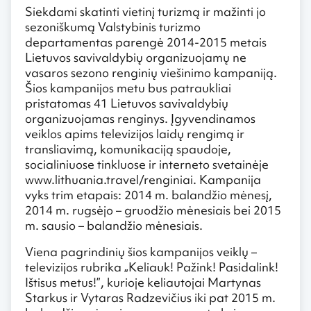
Siekdami skatinti vietinį turizmą ir mažinti jo
sezoniškumą Valstybinis turizmo
departamentas parengė 2014-2015 metais
Lietuvos savivaldybių organizuojamų ne
vasaros sezono renginių viešinimo kampaniją.
Šios kampanijos metu bus patraukliai
pristatomas 41 Lietuvos savivaldybių
organizuojamas renginys. Įgyvendinamos
veiklos apims televizijos laidų rengimą ir
transliavimą, komunikaciją spaudoje,
socialiniuose tinkluose ir interneto svetainėje
www.lithuania.travel/renginiai. Kampanija
vyks trim etapais: 2014 m. balandžio mėnesį,
2014 m. rugsėjo – gruodžio mėnesiais bei 2015
m. sausio – balandžio mėnesiais.
Viena pagrindinių šios kampanijos veiklų –
televizijos rubrika „Keliauk! Pažink! Pasidalink!
Ištisus metus!”, kurioje keliautojai Martynas
Starkus ir Vytaras Radzevičius iki pat 2015 m.