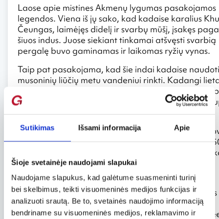
Laose apie mistines Akmenų lygumas pasakojamos
legendos. Viena iš jų sako, kad kadaise karalius Kh
Čeungas, laimėjęs didelį ir svarbų mūšį, įsakęs paga
šiuos indus. Juose siekiant tinkamai atšvęsti svarbią
pergalę buvo gaminamas ir laikomas ryžių vynas.
Taip pat pasakojama, kad šie indai kadaise naudot
musoninių liūčių metu vandeniui rinkti. Kadangi liet
sezonas trukdavo palyginti neilgai, kitu metų laiku 
šalį vykstantys karavanai esą galėjo naudotis suka
vandeniu.
Sutikimas
Išsami informacija
Apie
Didžiausia iš Akmenų lygumų – Thong Hai Hin vieto
esanti netoli Phonsavano. Čia galima išvysti apie 25
keistųjų akmenų, netvarkingai išsibarsčiusių po lauką
Phonsavano taipogi organizuojamos apžvalginės
Šioje svetainėje naudojami slapukai
ekskursijos ir į kitas panašias vietoves.
Naudojame slapukus, kad galėtume suasmeninti turinį
bei skelbimus, teikti visuomeninės medijos funkcijas ir
Nuotrauka: PTD Phonsavan / Wikimedia Commons 
analizuoti srautą. Be to, svetainės naudojimo informaciją
BY 3.0
/ https://creativecommons.org/licenses/by/3.0/de
bendriname su visuomeninės medijos, reklamavimo ir