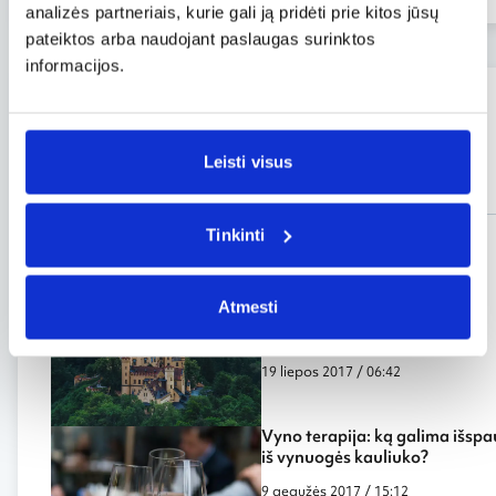
analizės partneriais, kurie gali ją pridėti prie kitos jūsų
pateiktos arba naudojant paslaugas surinktos
informacijos.
Grotažymės
Leisti visus
#Laosas
Tinkinti
Įdomybės
Lietuvių vystomas startuolis
Atmesti
atostogoms siūlo apsistoti
viduramžių pilyse ir kitose
nemažiau įspūdingose vietose
19 liepos 2017 / 06:42
Vyno terapija: ką galima išspa
iš vynuogės kauliuko?
9 gegužės 2017 / 15:12