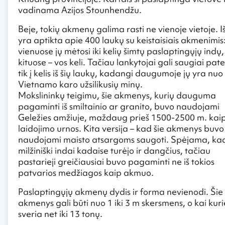
vadinama Azijos Stounhendžu.
Beje, tokių akmenų galima rasti ne vienoje vietoje. Iš
yra aptikta apie 400 laukų su keistaisiais akmenimis
vienuose jų mėtosi iki kelių šimtų paslaptingųjų indų,
kituose – vos keli. Tačiau lankytojai gali saugiai pate
tik į kelis iš šių laukų, kadangi daugumoje jų yra nuo
Vietnamo karo užsilikusių minų.
Mokslininkų teigimu, šie akmenys, kurių dauguma
pagaminti iš smiltainio ar granito, buvo naudojami
Geležies amžiuje, maždaug prieš 1500-2500 m. kai
laidojimo urnos. Kita versija – kad šie akmenys buvo
naudojami maisto atsargoms saugoti. Spėjama, kad
milžiniški indai kadaise turėjo ir dangčius, tačiau
pastarieji greičiausiai buvo pagaminti ne iš tokios
patvarios medžiagos kaip akmuo.
Paslaptingųjų akmenų dydis ir forma nevienodi. Šie
akmenys gali būti nuo 1 iki 3 m skersmens, o kai kuri
sveria net iki 13 tonų.