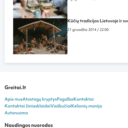
Kūčių tradicijos Lietuvoje ir sv
21 gruodžio 2014 / 22:00
Greitai.lt
Apie mus
Atostogų kryptys
Pagalba
Kontaktai
Kontaktai žiniasklaidai
Viešbučiai
Kelionių manija
Autonuoma
Naudingos nuorodos