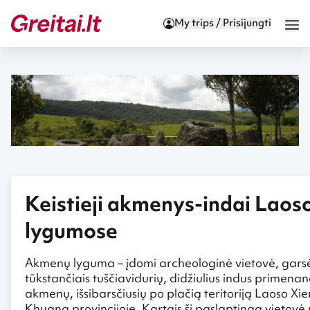
My trips / Prisijungti
Keistieji akmenys-indai Laos
lygumose
Akmenų lyguma – įdomi archeologinė vietovė, garsė
tūkstančiais tuščiavidurių, didžiulius indus primenan
akmenų, išsibarsčiusių po plačią teritoriją Laoso Xi
Khuang provincijoje. Kartais ši paslaptinga vietovė 