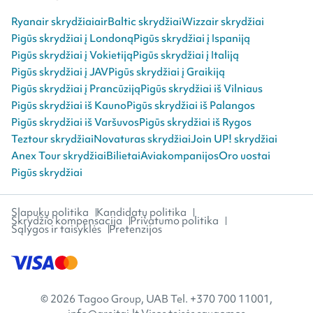
Ryanair skrydžiai
airBaltic skrydžiai
Wizzair skrydžiai
Pigūs skrydžiai į Londoną
Pigūs skrydžiai į Ispaniją
Pigūs skrydžiai į Vokietiją
Pigūs skrydžiai į Italiją
Pigūs skrydžiai į JAV
Pigūs skrydžiai į Graikiją
Pigūs skrydžiai į Prancūziją
Pigūs skrydžiai iš Vilniaus
Pigūs skrydžiai iš Kauno
Pigūs skrydžiai iš Palangos
Pigūs skrydžiai iš Varšuvos
Pigūs skrydžiai iš Rygos
Teztour skrydžiai
Novaturas skrydžiai
Join UP! skrydžiai
Anex Tour skrydžiai
Bilietai
Aviakompanijos
Oro uostai
Pigūs skrydžiai
Slapukų politika
Kandidatų politika
Skrydžio kompensacija
Privatumo politika
Sąlygos ir taisyklės
Pretenzijos
© 2026 Tagoo Group, UAB Tel. +370 700 11001,