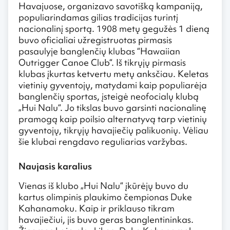
Havajuose, organizavo savotišką kampaniją,
populiarindamas gilias tradicijas turintį
nacionalinį sportą. 1908 metų gegužės 1 dieną
buvo oficialiai užregistruotas pirmasis
pasaulyje banglenčių klubas “Hawaiian
Outrigger Canoe Club“. Iš tikrųjų pirmasis
klubas įkurtas ketvertu metų anksčiau. Keletas
vietinių gyventojų, matydami kaip populiarėja
banglenčių sportas, įsteigė neofocialų klubą
„Hui Nalu“. Jo tikslas buvo garsinti nacionalinę
pramogą kaip poilsio alternatyvą tarp vietinių
gyventojų, tikrųjų havajiečių palikuonių. Vėliau
šie klubai rengdavo reguliarias varžybas.
Naujasis karalius
Vienas iš klubo „Hui Nalu“ įkūrėjų buvo du
kartus olimpinis plaukimo čempionas Duke
Kahanamoku. Kaip ir priklauso tikram
havajiečiui, jis buvo geras banglentininkas.