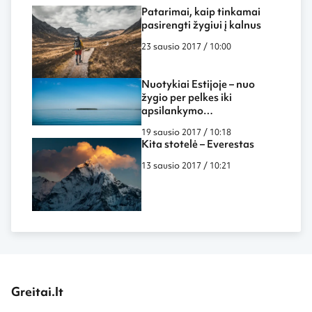
Patarimai, kaip tinkamai
pasirengti žygiui į kalnus
23 sausio 2017 / 10:00
Nuotykiai Estijoje – nuo
žygio per pelkes iki
apsilankymo
povandeniniame kalėjime
19 sausio 2017 / 10:18
Kita stotelė – Everestas
13 sausio 2017 / 10:21
Greitai.lt