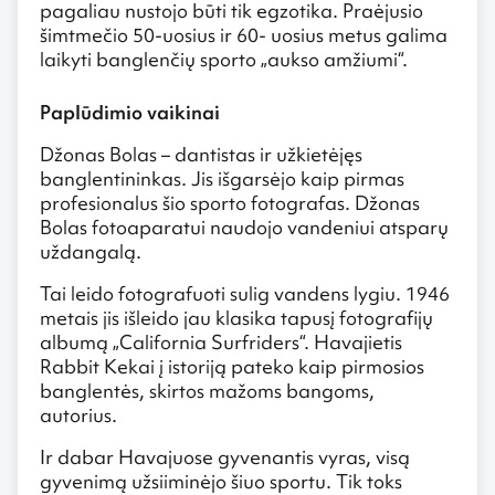
pagaliau nustojo būti tik egzotika. Praėjusio
šimtmečio 50-uosius ir 60- uosius metus galima
laikyti banglenčių sporto „aukso amžiumi“.
Paplūdimio vaikinai
Džonas Bolas – dantistas ir užkietėjęs
banglentininkas. Jis išgarsėjo kaip pirmas
profesionalus šio sporto fotografas. Džonas
Bolas fotoaparatui naudojo vandeniui atsparų
uždangalą.
Tai leido fotografuoti sulig vandens lygiu. 1946
metais jis išleido jau klasika tapusį fotografijų
albumą „California Surfriders“. Havajietis
Rabbit Kekai į istoriją pateko kaip pirmosios
banglentės, skirtos mažoms bangoms,
autorius.
Ir dabar Havajuose gyvenantis vyras, visą
gyvenimą užsiiminėjo šiuo sportu. Tik toks