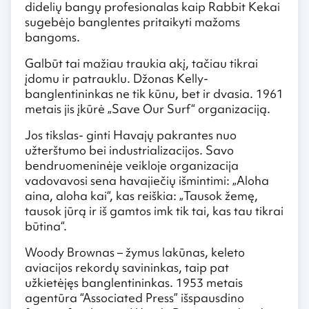
didelių bangų profesionalas kaip Rabbit Kekai
sugebėjo banglentes pritaikyti mažoms
bangoms.
Galbūt tai mažiau traukia akį, tačiau tikrai
įdomu ir patrauklu. Džonas Kelly-
banglentininkas ne tik kūnu, bet ir dvasia. 1961
metais jis įkūrė „Save Our Surf“ organizaciją.
Jos tikslas- ginti Havajų pakrantes nuo
užterštumo bei industrializacijos. Savo
bendruomeninėje veikloje organizacija
vadovavosi sena havajiečių išmintimi: „Aloha
aina, aloha kai“, kas reiškia: „Tausok žemę,
tausok jūrą ir iš gamtos imk tik tai, kas tau tikrai
būtina“.
Woody Brownas – žymus lakūnas, keleto
aviacijos rekordų savininkas, taip pat
užkietėjęs banglentininkas. 1953 metais
agentūra “Associated Press” išspausdino