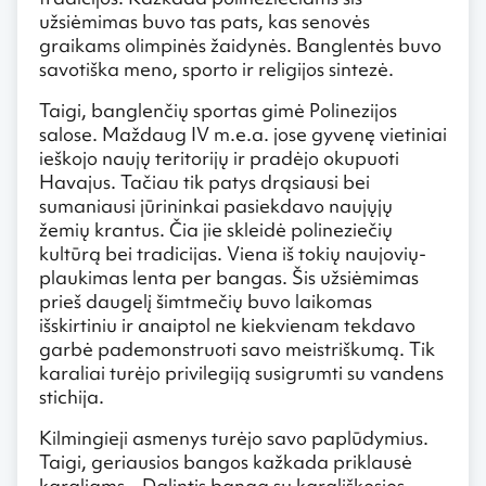
užsiėmimas buvo tas pats, kas senovės
graikams olimpinės žaidynės. Banglentės buvo
savotiška meno, sporto ir religijos sintezė.
Taigi, banglenčių sportas gimė Polinezijos
salose. Maždaug IV m.e.a. jose gyvenę vietiniai
ieškojo naujų teritorijų ir pradėjo okupuoti
Havajus. Tačiau tik patys drąsiausi bei
sumaniausi jūrininkai pasiekdavo naujųjų
žemių krantus. Čia jie skleidė polineziečių
kultūrą bei tradicijas. Viena iš tokių naujovių-
plaukimas lenta per bangas. Šis užsiėmimas
prieš daugelį šimtmečių buvo laikomas
išskirtiniu ir anaiptol ne kiekvienam tekdavo
garbė pademonstruoti savo meistriškumą. Tik
karaliai turėjo privilegiją susigrumti su vandens
stichija.
Kilmingieji asmenys turėjo savo paplūdymius.
Taigi, geriausios bangos kažkada priklausė
karaliams…Dalintis banga su karališkosios