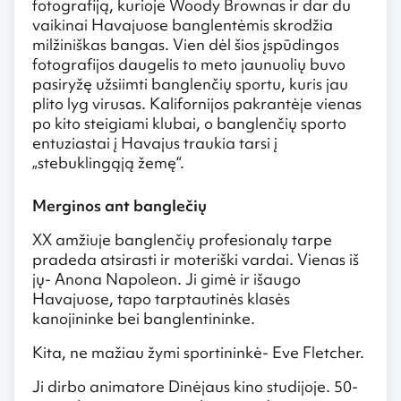
fotografiją, kurioje Woody Brownas ir dar du
vaikinai Havajuose banglentėmis skrodžia
milžiniškas bangas. Vien dėl šios įspūdingos
fotografijos daugelis to meto jaunuolių buvo
pasiryžę užsiimti banglenčių sportu, kuris jau
plito lyg virusas. Kalifornijos pakrantėje vienas
po kito steigiami klubai, o banglenčių sporto
entuziastai į Havajus traukia tarsi į
„stebuklingąją žemę“.
Merginos ant banglečių
XX amžiuje banglenčių profesionalų tarpe
pradeda atsirasti ir moteriški vardai. Vienas iš
jų- Anona Napoleon. Ji gimė ir išaugo
Havajuose, tapo tarptautinės klasės
kanojininke bei banglentininke.
Kita, ne mažiau žymi sportininkė- Eve Fletcher.
Ji dirbo animatore Dinėjaus kino studijoje. 50-