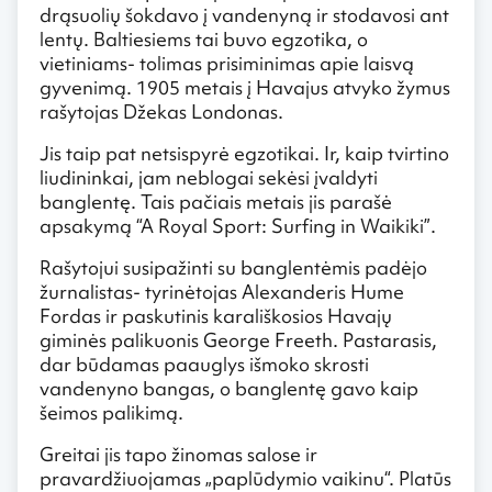
drąsuolių šokdavo į vandenyną ir stodavosi ant
lentų. Baltiesiems tai buvo egzotika, o
vietiniams- tolimas prisiminimas apie laisvą
gyvenimą. 1905 metais į Havajus atvyko žymus
rašytojas Džekas Londonas.
Jis taip pat netsispyrė egzotikai. Ir, kaip tvirtino
liudininkai, jam neblogai sekėsi įvaldyti
banglentę. Tais pačiais metais jis parašė
apsakymą “A Royal Sport: Surfing in Waikiki”.
Rašytojui susipažinti su banglentėmis padėjo
žurnalistas- tyrinėtojas Alexanderis Hume
Fordas ir paskutinis karališkosios Havajų
giminės palikuonis George Freeth. Pastarasis,
dar būdamas paauglys išmoko skrosti
vandenyno bangas, o banglentę gavo kaip
šeimos palikimą.
Greitai jis tapo žinomas salose ir
pravardžiuojamas „paplūdymio vaikinu“. Platūs