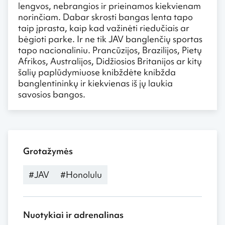
lengvos, nebrangios ir prieinamos kiekvienam
norinčiam. Dabar skrosti bangas lenta tapo
taip įprasta, kaip kad važinėti riedučiais ar
bėgioti parke. Ir ne tik JAV banglenčių sportas
tapo nacionaliniu. Prancūzijos, Brazilijos, Pietų
Afrikos, Australijos, Didžiosios Britanijos ar kitų
šalių paplūdymiuose knibždėte knibžda
banglentininkų ir kiekvienas iš jų laukia
savosios bangos.
Grotažymės
#JAV
#Honolulu
Nuotykiai ir adrenalinas