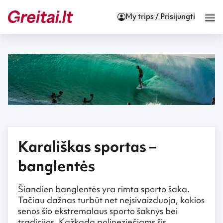
My trips / Prisijungti
Karališkas sportas –
banglentės
Šiandien banglentės yra rimta sporto šaka.
Tačiau dažnas turbūt net neįsivaizduoja, kokios
senos šio ekstremalaus sporto šaknys bei
tradicijos. Kažkada polineziečiams šis