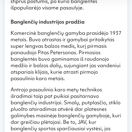
stiprus postūmis, po kurio banglentės
išpopuliarėjo visame pasaulyje.
Banglenčių industrijos pradžia
Komercinė banglenčių gamyba prasidėjo 1937
metais. Buvo atrastas ir gamybai pritaikytas
super lengvas balzos medis, kurį pirmasis
panaudojo Pitas Petersonas. Pirmosios
banglentės buvo gaminamos iš raudonojo
medžio ir balzos dalių, sujungiant jas vandeniui
atspariais klijais, kurie atrasti pirmojo
pasaulinio karo metais.
Antrojo pasaulinio karo metų technikos
išradimai taip pat puikiai pasitarnavo
banglenčių industrijai. Smalų, putplasčio, stiklo
pluošto atsiradimas atvėrė dar platesnes
galimybes masinėje banglenčių gamyboje, kuri
dar greičiau plėtojosi. Be to, JAV, kur
banglenčių sportas sparčiausiai vystėsi, jos