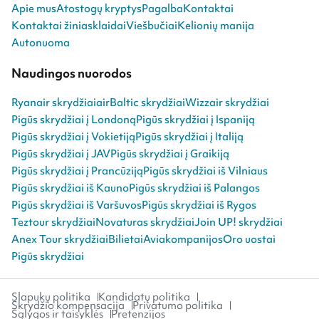
Apie mus
Atostogų kryptys
Pagalba
Kontaktai
Kontaktai žiniasklaidai
Viešbučiai
Kelionių manija
Autonuoma
Naudingos nuorodos
Ryanair skrydžiai
airBaltic skrydžiai
Wizzair skrydžiai
Pigūs skrydžiai į Londoną
Pigūs skrydžiai į Ispaniją
Pigūs skrydžiai į Vokietiją
Pigūs skrydžiai į Italiją
Pigūs skrydžiai į JAV
Pigūs skrydžiai į Graikiją
Pigūs skrydžiai į Prancūziją
Pigūs skrydžiai iš Vilniaus
Pigūs skrydžiai iš Kauno
Pigūs skrydžiai iš Palangos
Pigūs skrydžiai iš Varšuvos
Pigūs skrydžiai iš Rygos
Teztour skrydžiai
Novaturas skrydžiai
Join UP! skrydžiai
Anex Tour skrydžiai
Bilietai
Aviakompanijos
Oro uostai
Pigūs skrydžiai
Slapukų politika
Kandidatų politika
Skrydžio kompensacija
Privatumo politika
Sąlygos ir taisyklės
Pretenzijos