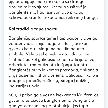
ųjų pabaigoje mergina kartu su drauge
apsilankė Havajuose. Jos taip susižavėjo
banglentėmis, kad išsinuomavo pikapą ir
keliavo pakrante ieškodamos reikiamų bangų.
Kai tradicija tapo sportu
Banglenčių sportas gimė kaip pagonių apeigų
vandenyno stichijai nugalėti dalis, paskui
gyvavo kaip kilmingumo bei didingumo
simbolis. Vėliau sekė niekinimo ir draudimo
šimtmečiai, kol galiausiai sena tradicija buvo
prisiminta, romantizuota ir išpopuliarinta.
Banglentės buvo laikomos pramoga, tinkančia
drąsiausiems ir stipriausiems. Galiausiai, kaip ir
daugelis panašių reiškinių, išaugo į didžiulį
industrijos tinklą.
60-ųjų pabaigoje vos ne kiekvienas Kalifornijos
gyventojas čiuožė banglentėmis. Banglenčių
gamybos technologija ištobulėjo, jos tapo