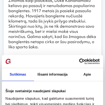
Žinomas kaip plaukikas, Duke Kahanamoku
keliavo po pasaulį ir nenuilsdamas populiarino
banglentes. 1917 metais jis pasiekė pasaulio
rekordą. Havajietis banglente nučiuožė
kilometrą, tada šis įvykis prilygo stebuklui.
Skirtingai nuo kitų, jis ne tik demonstravo savo
meistriškumą, bet ir mielai mokė visus
norinčius. Galima sakyti, kad šio žmogaus dėka
banglentės netapo cirko ar šou pasirodymu, o
liko sporto šaka.
Bleiko cigarai
Praėjusio šimtmečio pradžioje banglentės buvo
gaminamos iš sunkaus raudonojo medžio,
Sutikimas
Išsami informacija
Apie
pasitelkus senus havajietiškų lentų pavyzdžius.
Tikrą revoliuciją banglenčių istorijoje padarė
Tomas Bleikas.
Šioje svetainėje naudojami slapukai
Jis buvo žymus to meto banglentininkas ir ne
Naudojame slapukus, kad galėtume suasmeninti turinį
kartą pats patyrė visus pirmųjų lentų
bei skelbimus, teikti visuomeninės medijos funkcijas ir