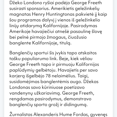
Džeko Londono ryšiai padėjo George Freeth
susirasti sponsorius. Amerikietis geležinkelių
magnatas Henry Huntingtonas pakvietė jį kaip
šou programos dalyvį į vienos iš geležinkelio
linijų atidarymą Kalifornijoje. Pasirodymas
Amerikoje havajiečiui atnešė pasaulinę šlovę
bei pelnė pirmojo žmogaus, čiuožusio
banglente Kalifornijoje, titulą.
Banglenčių sportui šis įvykis tapo atskaitos
tašku populiarumo link. Beje, kiek vėliau
George Freeth tapo ir pirmuoju Kalifornijos
paplūdymių gelbėtoju. Havajietis per savo
karjerą išgelbėjo 78 nelaimėlius. Taigi,
susidomėjimas banglentėmis augo. Džekas
Londonas savo kūriniuose poetizavo
vandenynų užkariavimą. George Freeth,
rengdamas pasirodymus, demonstravo
banglenčių sporto grožį ir didingumą.
Žurnalistas Alexanderis Hume Fordas, gyvenęs