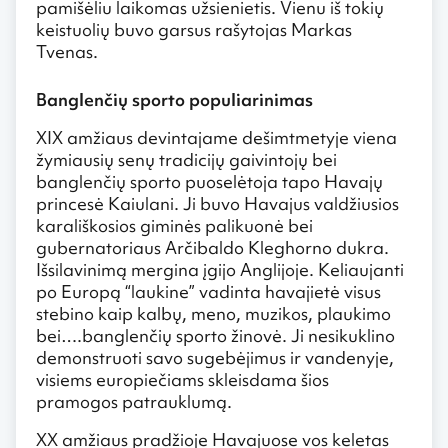
pamišėliu laikomas užsienietis. Vienu iš tokių
keistuolių buvo garsus rašytojas Markas
Tvenas.
Banglenčių sporto populiarinimas
XIX amžiaus devintajame dešimtmetyje viena
žymiausių senų tradicijų gaivintojų bei
banglenčių sporto puoselėtoja tapo Havajų
princesė Kaiulani. Ji buvo Havajus valdžiusios
karališkosios giminės palikuonė bei
gubernatoriaus Arčibaldo Kleghorno dukra.
Išsilavinimą mergina įgijo Anglijoje. Keliaujanti
po Europą “laukine” vadinta havajietė visus
stebino kaip kalbų, meno, muzikos, plaukimo
bei….banglenčių sporto žinovė. Ji nesikuklino
demonstruoti savo sugebėjimus ir vandenyje,
visiems europiečiams skleisdama šios
pramogos patrauklumą.
XX amžiaus pradžioje Havajuose vos keletas