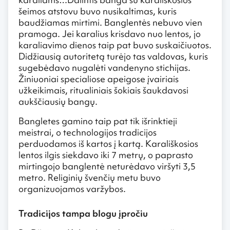
šeimos atstovu buvo nusikaltimas, kuris
baudžiamas mirtimi. Banglentės nebuvo vien
pramoga. Jei karalius krisdavo nuo lentos, jo
karaliavimo dienos taip pat buvo suskaičiuotos.
Didžiausią autoritetą turėjo tas valdovas, kuris
sugebėdavo nugalėti vandenyno stichijas.
Žiniuoniai specialiose apeigose įvairiais
užkeikimais, ritualiniais šokiais šaukdavosi
aukščiausių bangų.
Bangletes gamino taip pat tik išrinktieji
meistrai, o technologijos tradicijos
perduodamos iš kartos į kartą. Karališkosios
lentos ilgis siekdavo iki 7 metrų, o paprasto
mirtingojo banglentė neturėdavo viršyti 3,5
metro. Religinių švenčių metu buvo
organizuojamos varžybos.
Tradicijos tampa blogu įpročiu