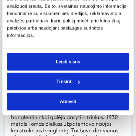
privalumus bei trūkumus.
analizuoti srautą. Be to, svetainės naudojimo informaciją
Beje, būtent jis yra Ramiojo vandenyno
bendriname su visuomeninės medijos, reklamavimo ir
pakrantės banglenčių čempionato Corona Del
analizės partneriais, kurie gali ją pridėti prie kitos jūsų
Mar paplūdymyje tradicijos pradininkas.
pateiktos arba naudojant paslaugas surinktos
informacijos.
Pirmosios varžybos įvyko 1928 metais. Taip pat
Tomas Bleikas pirmasis pradėjo fotografuoti
banglentininkus iš vandens. Tačiau į sporto
istoriją šis žmogus įrašytas dėl savo „cigarų“.
Leisti visus
Tomas Bleikas yra naujų, lengvų banglenčių
autorius. Dėl ypatingos formos jos pramintos
Tinkinti
„Bleiko cigarais“. „Cigarai“ svėrė mažiau nei 30
kg. Tuo metu klasikinės lentos svoris siekė net
iki 70 kg. Tomas Bleikas prie naujos benglentės
Atmesti
sumanė pritvirtinti ir pelekus, kurie tik pagerino
lentos manevringumą. Nuo to laiko
banglentininkai galėjo daryti ir triukus. 1930
metais Tomas Bleikas užpatentavo naujos
konstrukcijos banglentę. Tai buvo dar vienas