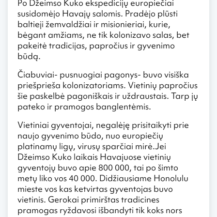
Po Džeimso Kuko ekspedicijų europiečiai
susidomėjo Havajų salomis. Pradėjo plūsti
baltieji žemvaldžiai ir misionieriai, kurie,
bėgant amžiams, ne tik kolonizavo salas, bet
pakeitė tradicijas, papročius ir gyvenimo
būdą.
Čiabuviai- pusnuogiai pagonys- buvo visiška
priešprieša kolonizatoriams. Vietinių papročius
šie paskelbė pagoniškais ir uždraustais. Tarp jų
pateko ir pramogos banglentėmis.
Vietiniai gyventojai, negalėję prisitaikyti prie
naujo gyvenimo būdo, nuo europiečių
platinamų ligų, virusų sparčiai mirė.Jei
Džeimso Kuko laikais Havajuose vietinių
gyventojų buvo apie 800 000, tai po šimto
metų liko vos 40 000. Didžiausiame Honolulu
mieste vos kas ketvirtas gyventojas buvo
vietinis. Gerokai primirštas tradicines
pramogas ryždavosi išbandyti tik koks nors