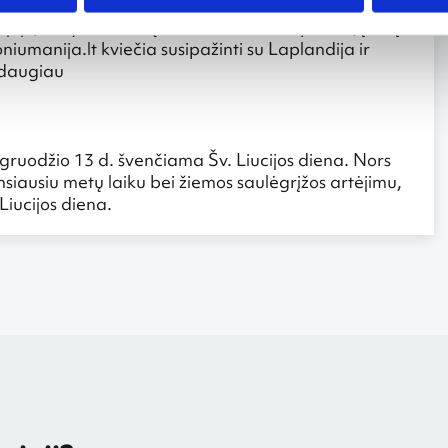
je, čia yra Kalėdų senelio trobelė ir paštas, į kurį
oniumanija.lt kviečia susipažinti su Laplandija ir
 daugiau
a
ruodžio 13 d. švenčiama Šv. Liucijos diena. Nors
siausiu metų laiku bei žiemos saulėgrįžos artėjimu,
 Liucijos diena.