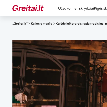
Užsakomieji skrydžiai
Pigūs sk
„Greitai.lt“
Kelionių manija
Kalėdų laikotarpis: apie tradicijas, 