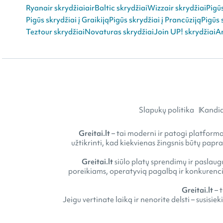
Ryanair skrydžiai
airBaltic skrydžiai
Wizzair skrydžiai
Pigū
Pigūs skrydžiai į Graikiją
Pigūs skrydžiai į Prancūziją
Pigūs 
Teztour skrydžiai
Novaturas skrydžiai
Join UP! skrydžiai
An
Slapukų politika
Kandid
Greitai.lt
– tai moderni ir patogi platforma 
užtikrinti, kad kiekvienas žingsnis būtų papr
Greitai.lt
siūlo platų sprendimų ir paslaugų
poreikiams, operatyvią pagalbą ir konkurencin
Greitai.lt
– 
Jeigu vertinate laiką ir nenorite delsti – susisie