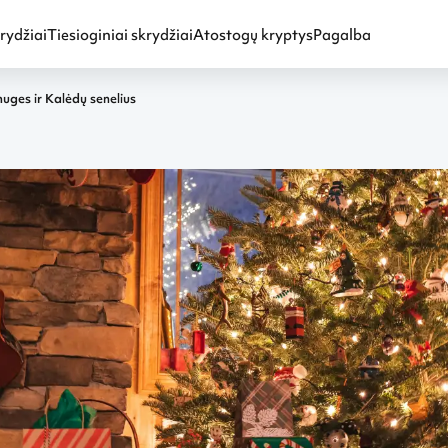
rydžiai
Tiesioginiai skrydžiai
Atostogų kryptys
Pagalba
muges ir Kalėdų senelius