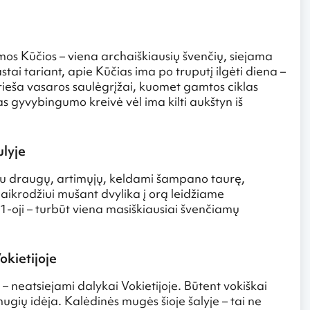
os Kūčios – viena archaiškiausių švenčių, siejama
tai tariant, apie Kūčias ima po truputį ilgėti diena –
prieša vasaros saulėgrįžai, kuomet gamtos ciklas
s gyvybingumo kreivė vėl ima kilti aukštyn iš
ulyje
iu draugų, artimųjų, keldami šampano taurę,
laikrodžiui mušant dvylika į orą leidžiame
31-oji – turbūt viena masiškiausiai švenčiamų
kietijoje
– neatsiejami dalykai Vokietijoje. Būtent vokiškai
ugių idėja. Kalėdinės mugės šioje šalyje – tai ne