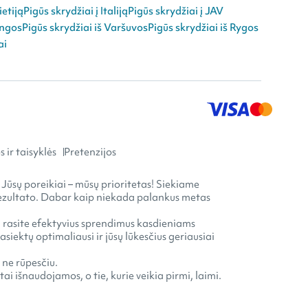
ietiją
Pigūs skrydžiai į Italiją
Pigūs skrydžiai į JAV
angos
Pigūs skrydžiai iš Varšuvos
Pigūs skrydžiai iš Rygos
ai
 ir taisyklės
Pretenzijos
 Jūsų poreikiai – mūsų prioritetas! Siekiame
o rezultato. Dabar kaip niekada palankus metas
ia rasite efektyvius sprendimus kasdieniams
ektų optimaliausi ir jūsų lūkesčius geriausiai
 ne rūpesčiu.
ai išnaudojamos, o tie, kurie veikia pirmi, laimi.