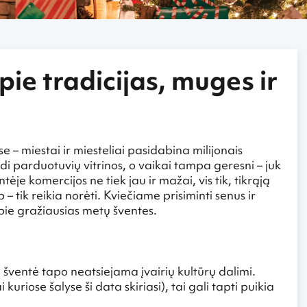
pie tradicijas, muges ir
 – miestai ir miesteliai pasidabina milijonais
di parduotuvių vitrinos, o vaikai tampa geresni – juk
ntėje komercijos ne tiek jau ir mažai, vis tik, tikrąją
 tik reikia norėti. Kviečiame prisiminti senus ir
apie gražiausias metų šventes.
 šventė tapo neatsiejama įvairių kultūrų dalimi.
riose šalyse ši data skiriasi), tai gali tapti puikia