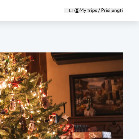
My trips / Prisijungti
LT