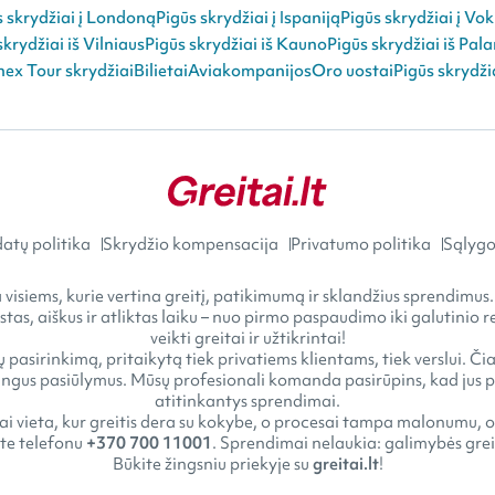
s skrydžiai į Londoną
Pigūs skrydžiai į Ispaniją
Pigūs skrydžiai į Vok
skrydžiai iš Vilniaus
Pigūs skrydžiai iš Kauno
Pigūs skrydžiai iš Pal
ex Tour skrydžiai
Bilietai
Aviakompanijos
Oro uostai
Pigūs skrydži
atų politika
Skrydžio kompensacija
Privatumo politika
Sąlygos
visiems, kurie vertina greitį, patikimumą ir sklandžius sprendimus.
astas, aiškus ir atliktas laiku – nuo pirmo paspaudimo iki galutini
veikti greitai ir užtikrintai!
 pasirinkimą, pritaikytą tiek privatiems klientams, tiek verslui. Č
gus pasiūlymus. Mūsų profesionali komanda pasirūpins, kad jus pasi
atitinkantys sprendimai.
tai vieta, kur greitis dera su kokybe, o procesai tampa malonumu, o
kite telefonu
+370 700 11001
. Sprendimai nelaukia: galimybės greit
Būkite žingsniu priekyje su
greitai.lt
!