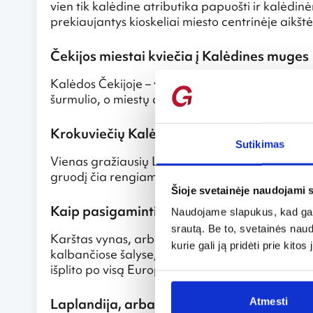
vien tik kalėdine atributika papuošti ir kalėdi
prekiaujantys kioskeliai miesto centrinėje aikšt
Čekijos miestai kviečia į Kalėdines muges
Kalėdos Čekijoje – viena svarbiausių švenčių, kuo
šurmulio, o miestų aikštes papuošia ne tik trad
Krokuviečių Kalėdinės prakartėlės primen
Sutikimas
Vienas gražiausių Lenkijos miestų Krokuva gali pas
gruodį čia rengiamu Kalėdinių prakartėlių konk
Šioje svetainėje naudojami 
Kaip pasigaminti tikrą austrišką karštą v
Naudojame slapukus, kad galė
srautą. Be to, svetainės nau
Karštas vynas, arba gliuveinas, yra vienas svar
kurie gali ją pridėti prie kit
kalbančiose šalyse, kuriose kilo ir Kalėdinių mug
išplito po visą Europą. Taigi dalijamės tikro aus
Laplandija, arba kur gyvena Kalėdų senel
Atmesti