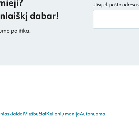
mieji?
Jūsų el. pašto adresas
laiškį dabar!
umo politika.
niasklaidai
Viešbučiai
Kelionių manija
Autonuoma