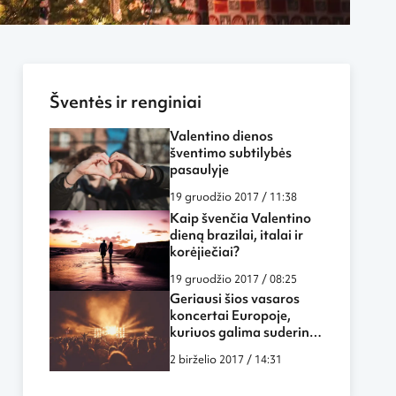
Šventės ir renginiai
Valentino dienos
šventimo subtilybės
pasaulyje
19 gruodžio 2017 / 11:38
Kaip švenčia Valentino
dieną brazilai, italai ir
korėjiečiai?
19 gruodžio 2017 / 08:25
Geriausi šios vasaros
koncertai Europoje,
kuriuos galima suderinti
su poilsiu
2 birželio 2017 / 14:31