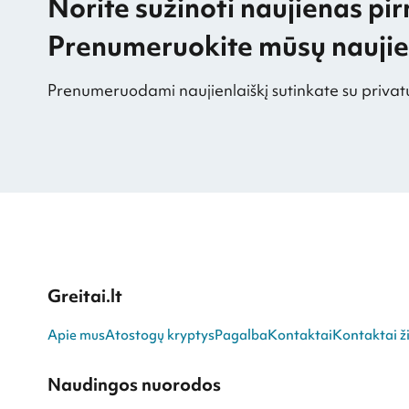
Norite sužinoti naujienas pir
Prenumeruokite mūsų naujien
Prenumeruodami naujienlaiškį sutinkate su privat
Greitai.lt
Apie mus
Atostogų kryptys
Pagalba
Kontaktai
Kontaktai ži
Naudingos nuorodos