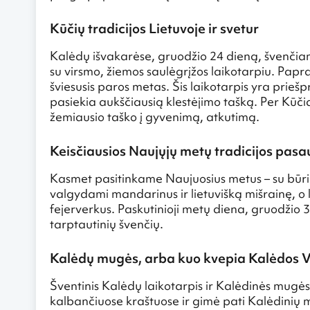
Kūčių tradicijos Lietuvoje ir svetur
Kalėdų išvakarėse, gruodžio 24 dieną, švenčiam
su virsmo, žiemos saulėgrįžos laikotarpiu. Papras
šviesusis paros metas. Šis laikotarpis yra prieš
pasiekia aukščiausią klestėjimo tašką. Per Kūčia
žemiausio taško į gyvenimą, atkutimą.
Keisčiausios Naujųjų metų tradicijos pasa
Kasmet pasitinkame Naujuosius metus – su būr
valgydami mandarinus ir lietuvišką mišrainę, o 
fejerverkus. Paskutinioji metų diena, gruodžio 
tarptautinių švenčių.
Kalėdų mugės, arba kuo kvepia Kalėdos Vo
Šventinis Kalėdų laikotarpis ir Kalėdinės mugės 
kalbančiuose kraštuose ir gimė pati Kalėdinių m