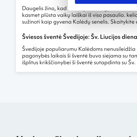
Daugelis žino, kad Kalėdų senelis gyvena Suomijo
kasmet plūsta vaikų laiškai iš viso pasaulio. keli
sužinoti kaip gyvena Kalėdų senelis. Skaitykite
Šviesos šventė Švedijoje: Šv. Liucijos dien
Švedijoje populiarumu Kalėdoms nenusileidžia g
pagonybės laikais ši šventė buvo siejama su tam
išplitus krikščionybei ši šventė sutapdinta su Šv.