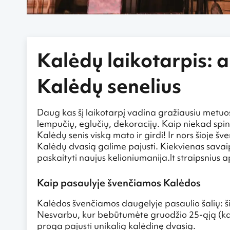
Kalėdų laikotarpis: a
Kalėdų senelius
Daug kas šį laikotarpį vadina gražiausiu metuose
lempučių, eglučių, dekoracijų. Kaip niekad spin
Kalėdų senis viską mato ir girdi! Ir nors šioje šve
Kalėdų dvasią galime pajusti. Kiekvienas savaip –
paskaityti naujus kelioniumanija.lt straipsnius 
Kaip pasaulyje švenčiamos Kalėdos
Kalėdos švenčiamos daugelyje pasaulio šalių: ši
Nesvarbu, kur bebūtumėte gruodžio 25-ąją (kai ku
proga pajusti unikalią kalėdinę dvasią.