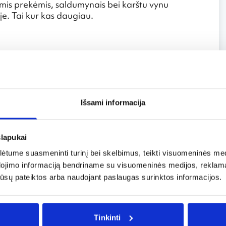
nėmis prekėmis, saldumynais bei karštu vynu
ėje. Tai kur kas daugiau.
met miestai ir miesteliai prisipildo šventinio
icinės Kalėdų eglės, bet ir Kalėdinės mugės.
a pilaites
Išsami informacija
igirti ne tik istoriniais pastatais, bet ir kiekvieną
ursu, kuris laikomas unikaliu visame pasaulyje.
slapukai
yną?
tume suasmeninti turinį bei skelbimus, teikti visuomeninės medij
dojimo informaciją bendriname su visuomeninės medijos, reklamav
biausių Kalėdinio laikotarpio akcentų vokiškai
os jūsų pateiktos arba naudojant paslaugas surinktos informacijos.
ių idėja. Ir Kalėdinių mugių, ir karšto vyno tradicija
triško karšto vyno receptu.
is
Tinkinti