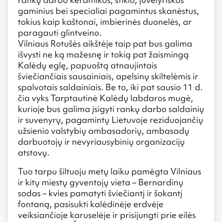
gaminius bei specialiai pagamintus skanėstus,
tokius kaip kaštonai, imbierinės duonelės, ar
paragauti glintveino.
Vilniaus Rotušės aikštėje taip pat bus galima
išvysti ne ką mažesnę ir tokią pat žaismingą
Kalėdų eglę, papuoštą atnaujintais
šviečiančiais sausainiais, apelsinų skiltelėmis ir
spalvotais saldainiais. Be to, iki pat sausio 11 d.
čia vyks Tarptautinė Kalėdų labdaros mugė,
kurioje bus galima įsigyti rankų darbo saldainių
ir suvenyrų, pagamintų Lietuvoje reziduojančių
užsienio valstybių ambasadorių, ambasadų
darbuotojų ir nevyriausybinių organizacijų
atstovų.
Tuo tarpu šiltuoju metų laiku pamėgta Vilniaus
ir kitų miestų gyventojų vieta – Bernardinų
sodas – kvies pamatyti šviečiantį ir šokantį
fontaną, pasisukti kalėdinėje erdvėje
veiksiančioje karuselėje ir prisijungti prie eilės