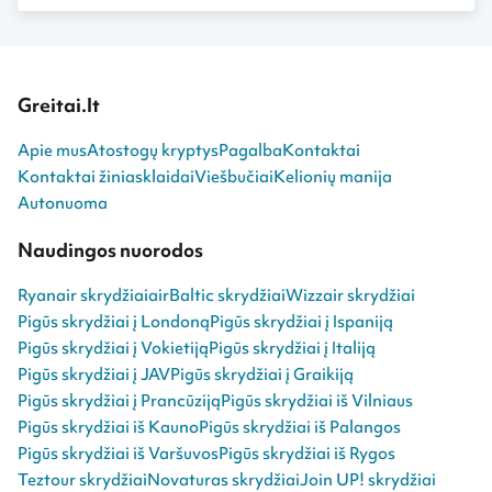
Greitai.lt
Apie mus
Atostogų kryptys
Pagalba
Kontaktai
Kontaktai žiniasklaidai
Viešbučiai
Kelionių manija
Autonuoma
Naudingos nuorodos
Ryanair skrydžiai
airBaltic skrydžiai
Wizzair skrydžiai
Pigūs skrydžiai į Londoną
Pigūs skrydžiai į Ispaniją
Pigūs skrydžiai į Vokietiją
Pigūs skrydžiai į Italiją
Pigūs skrydžiai į JAV
Pigūs skrydžiai į Graikiją
Pigūs skrydžiai į Prancūziją
Pigūs skrydžiai iš Vilniaus
Pigūs skrydžiai iš Kauno
Pigūs skrydžiai iš Palangos
Pigūs skrydžiai iš Varšuvos
Pigūs skrydžiai iš Rygos
Teztour skrydžiai
Novaturas skrydžiai
Join UP! skrydžiai