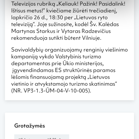
Televizijos rubriką „Keliauk! Pažink! Pasidalink!
Ištisus metus!” kviečiame žiūrėti trečiadienį,
lapkričio 26 d., 18:30 per „Lietuvos ryto
televiziją“. Joje sužinosite, kodėl Šv. Kalėdas
Martynas Starkus ir Vytaras Radzevičius
rekomenduoja sutikti būtent Vilniuje.
Savivaldybių organizuojamų renginių viešinimo
kampaniją vykdo Valstybinis turizmo
departamentas prie Ūkio ministerijos,
įgyvendindamas ES struktūrinės paramos
lėšomis finansuojamą projektą „Lietuvos
vietinio ir atvykstamojo turizmo skatinimas“
(NR. VP3-1.3-ŪM-04-V-10-005).
Grotažymės