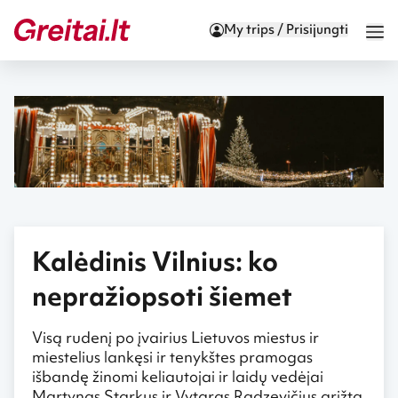
My trips / Prisijungti
Kalėdinis Vilnius: ko
nepražiopsoti šiemet
Visą rudenį po įvairius Lietuvos miestus ir
miestelius lankęsi ir tenykštes pramogas
išbandę žinomi keliautojai ir laidų vedėjai
Martynas Starkus ir Vytaras Radzevičius grįžta