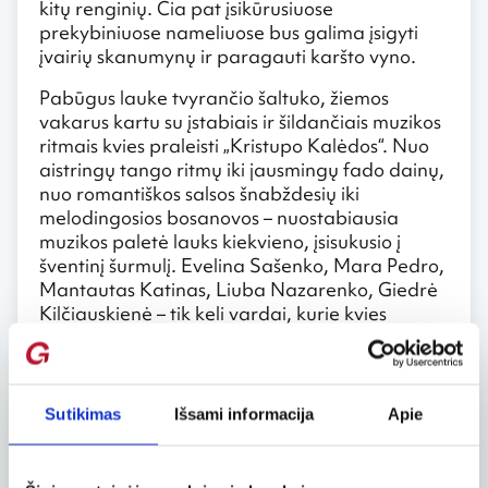
kitų renginių. Čia pat įsikūrusiuose
prekybiniuose nameliuose bus galima įsigyti
įvairių skanumynų ir paragauti karšto vyno.
Pabūgus lauke tvyrančio šaltuko, žiemos
vakarus kartu su įstabiais ir šildančiais muzikos
ritmais kvies praleisti „Kristupo Kalėdos“. Nuo
aistringų tango ritmų iki jausmingų fado dainų,
nuo romantiškos salsos šnabždesių iki
melodingosios bosanovos – nuostabiausia
muzikos paletė lauks kiekvieno, įsisukusio į
šventinį šurmulį. Evelina Sašenko, Mara Pedro,
Mantautas Katinas, Liuba Nazarenko, Giedrė
Kilčiauskienė – tik keli vardai, kurie kvies
gruodžio 11-31 dienomis praverti Šv. Kotrynos
bažnyčios duris.
Visu šventiniu Kalėdų laikotarpiu visi vilniečiai ir
Sutikimas
Išsami informacija
Apie
miesto svečiai bus pakviesti pasivažinėti po
Vilniaus Senamiestį kalėdiniu traukinuku ir
pajusti tikrąją Kalėdų nuotaiką. Tuo tarpu, nuo