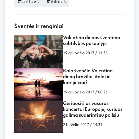
#Lietuva
#Vilnius
Šventės ir renginiai
Valentino dienos šventimo
subtilybės pasaulyje
19 gruodžio 2017 / 11:38
Kaip švenčia Valentino
dieną brazilai, italai ir
korėjiečiai?
19 gruodžio 2017 / 08:25
Geriausi šios vasaros
koncertai Europoje, kuriuos
galima suderinti su poilsiu
2 birželio 2017 / 14:31