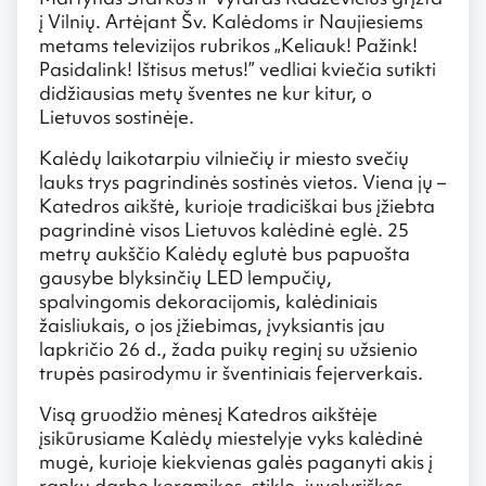
į Vilnių. Artėjant Šv. Kalėdoms ir Naujiesiems
metams televizijos rubrikos „Keliauk! Pažink!
Pasidalink! Ištisus metus!” vedliai kviečia sutikti
didžiausias metų šventes ne kur kitur, o
Lietuvos sostinėje.
Kalėdų laikotarpiu vilniečių ir miesto svečių
lauks trys pagrindinės sostinės vietos. Viena jų –
Katedros aikštė, kurioje tradiciškai bus įžiebta
pagrindinė visos Lietuvos kalėdinė eglė. 25
metrų aukščio Kalėdų eglutė bus papuošta
gausybe blyksinčių LED lempučių,
spalvingomis dekoracijomis, kalėdiniais
žaisliukais, o jos įžiebimas, įvyksiantis jau
lapkričio 26 d., žada puikų reginį su užsienio
trupės pasirodymu ir šventiniais fejerverkais.
Visą gruodžio mėnesį Katedros aikštėje
įsikūrusiame Kalėdų miestelyje vyks kalėdinė
mugė, kurioje kiekvienas galės paganyti akis į
rankų darbo keramikos, stiklo, juvelyriškos