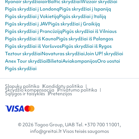
Ryanair skrydžiai
airBaltic skrydžiai
Wizzair skrydžiai
Pigūs skrydžiai į Londoną
Pigūs skrydžiai į Ispaniją
Pigūs skrydžiai į Vokietiją
Pigūs skrydžiai į Italiją
Pigūs skrydžiai į JAV
Pigūs skrydžiai į Graikiją
Pigūs skrydžiai į Prancūziją
Pigūs skrydžiai iš Vilniaus
Pigūs skrydžiai iš Kauno
Pigūs skrydžiai iš Palangos
Pigūs skrydžiai iš Varšuvos
Pigūs skrydžiai iš Rygos
Teztour skrydžiai
Novaturas skrydžiai
Join UP! skrydžiai
Anex Tour skrydžiai
Bilietai
Aviakompanijos
Oro uostai
Pigūs skrydžiai
Slapukų politika
Kandidatų politika
Skrydžio kompensacija
Privatumo politika
Sąlygos ir taisyklės
Pretenzijos
© 2026 Tagoo Group, UAB Tel. +370 700 11001,
info@greitai.lt Visos teisės saugomos