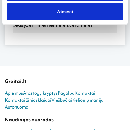
užsiregistruoti į skrydį?
Atmesti
Kaip užsiregistruoti į skrydį internetu
„easyJet“ internetinėje svetainėje?
Greitai.lt
Apie mus
Atostogų kryptys
Pagalba
Kontaktai
Kontaktai žiniasklaidai
Viešbučiai
Kelionių manija
Autonuoma
Naudingos nuorodos