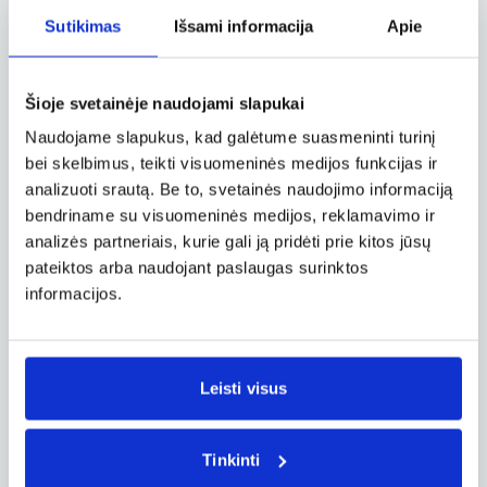
internetinėje svetainėje?
Sutikimas
Išsami informacija
Apie
Kaip užsiregistruoti į skrydį „Ryanair“ ir
Šioje svetainėje naudojami slapukai
„Laudamotion“ internetinėje
svetainėje?
Naudojame slapukus, kad galėtume suasmeninti turinį
bei skelbimus, teikti visuomeninės medijos funkcijas ir
analizuoti srautą. Be to, svetainės naudojimo informaciją
Airobot automatinės registracijos į
bendriname su visuomeninės medijos, reklamavimo ir
skrydį taisyklės ir sąlygos
analizės partneriais, kurie gali ją pridėti prie kitos jūsų
pateiktos arba naudojant paslaugas surinktos
Kaip vyksta registracija į skrydį oro
informacijos.
uoste?
Kas yra Airobot autaminės registracijos
Leisti visus
paslauga?
Tinkinti
Kada turiu būti oro uoste, kad spėčiau