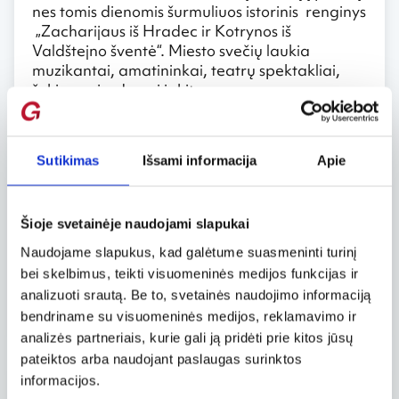
nes tomis dienomis šurmuliuos istorinis renginys
„Zacharijaus iš Hradec ir Kotrynos iš
Valdštejno šventė“. Miesto svečių laukia
muzikantai, amatininkai, teatrų spektakliai,
šokių pasirodymai ir kitos pramogos.
Škotų žaidynės Sychrovo pilyje, rugpjūčio 23
d.
Sutikimas
Išsami informacija
Apie
Rugpjūčio 23 d. jau tryliktą kartą Sychrovo
pilyje vyks vienos didžiausių Škotų žaidynių
Europoje. Programoje: sporto žaidynės, škotų
Šioje svetainėje naudojami slapukai
šokiai, muzika ir, žinoma, škotiško viskio
Naudojame slapukus, kad galėtume suasmeninti turinį
degustacija bei daug daug škotiškų sijonų –
bei skelbimus, teikti visuomeninės medijos funkcijas ir
kiltų.
analizuoti srautą. Be to, svetainės naudojimo informaciją
Parengta pagal Czechtourism.com informaciją
bendriname su visuomeninės medijos, reklamavimo ir
analizės partneriais, kurie gali ją pridėti prie kitos jūsų
pateiktos arba naudojant paslaugas surinktos
informacijos.