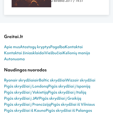
2 birželio 2017 / 14:31
Greitai.lt
Apie mus
Atostogų kryptys
Pagalba
Kontaktai
Kontaktai žiniasklaidai
Viešbučiai
Kelionių manija
Autonuoma
Naudingos nuorodos
Ryanair skrydžiai
airBaltic skrydžiai
Wizzair skrydžiai
Pigūs skrydžiai į Londoną
Pigūs skrydžiai į Ispaniją
Pigūs skrydžiai į Vokietiją
Pigūs skrydžiai į Italiją
Pigūs skrydžiai į JAV
Pigūs skrydžiai į Graikiją
Pigūs skrydžiai į Prancūziją
Pigūs skrydžiai iš Vilniaus
Pigūs skrydžiai iš Kauno
Pigūs skrydžiai iš Palangos