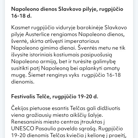
Napoleono dienos Slavkovo pilyje, rugpjūčio
16-18 d.
Kasmet rugpjūčio viduryje barokinėje Slavkovo
pilyje Austerlice rengiamos Napoleono dienos,
šventė, skirta atšvęsti imperatoriaus
Napoleono gimimo dienai. Šventės metu ne tik
išvysite istoriniais kostiumais pasipuošusią
Napoleono armiją, bet ir turėsite galimybę
susitikti patį Napoleoną bei aplankyti amatų
mugę. Šiemet renginys vyks rugpjūčio 16-18
dienomis.
Festivalis Telče, rugpjūčio 19-20 d.
Čekijos pietuose esantis Telčas gali didžiuotis
viena gražiausių miesto aikščių šalyje.
Renesansinis miesto centras įtrauktas į
UNESCO Pasaulio paveldo sąrašą. Rugpjūčio
19-20 dienomis Telčas kviečia į kelionę į praeitį,