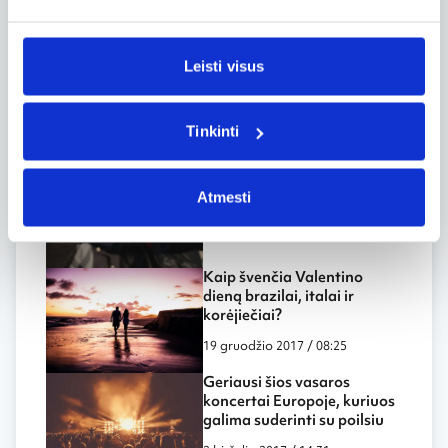
Grotažymės
#Čekija
Leisti visus
Šventės ir renginiai
Tinkinti
Valentino dienos šventimo
subtilybės pasaulyje
Atmesti
19 gruodžio 2017 / 11:38
Kaip švenčia Valentino
dieną brazilai, italai ir
korėjiečiai?
19 gruodžio 2017 / 08:25
Geriausi šios vasaros
koncertai Europoje, kuriuos
galima suderinti su poilsiu