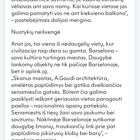
vėliavas ant savo namų. Kai kuriose vietose jas
galima pamatyti vos ne ant kiekvieno balkono“,
– pastebėjimais dalijosi mergina.
Nuotykių neišvengė
Anot jos, tai viena iš nedaugelių vietų, kur
civilizacija taip dera su gamta. Barselona –
savo kultūra turtingas miestas. Daugybė
lankomų objektų ne tik pačioje Barselonoje,
bet ir aplink ją.
„Skanus maistas, A.Gaudi architektūra,
smėlėtas paplūdimys bei gotika dvelkiančios
senamiesčio gatvės. Būtent čia galima
pasiklysti ieškant geriausios vietos paragauti
paellos – nacionalinio ispanų patiekalo.
Senamiestis iš tiesų žavi savo jaukumu bei
savitumu. Naktinėje Barselonoje sutikome
daugybę žmonių, traukiančių link prie pat
paplūdimio įsikūrusių klubų bei barų“, –
pasakojo mergina.