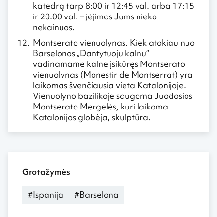
katedrą tarp 8:00 ir 12:45 val. arba 17:15
ir 20:00 val. – įėjimas Jums nieko
nekainuos.
Montserato vienuolynas. Kiek atokiau nuo
Barselonos „Dantytuoju kalnu“
vadinamame kalne įsikūręs Montserato
vienuolynas (Monestir de Montserrat) yra
laikomas švenčiausia vieta Katalonijoje.
Vienuolyno bazilikoje saugoma Juodosios
Montserato Mergelės, kuri laikoma
Katalonijos globėja, skulptūra.
Grotažymės
#Ispanija
#Barselona