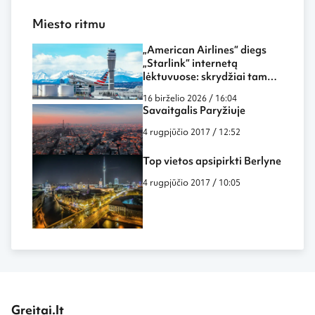
Miesto ritmu
„American Airlines“ diegs
„Starlink“ internetą
lėktuvuose: skrydžiai tampa
dar labiau panašūs į darbą
16 birželio 2026 / 16:04
biure ar namuose
Savaitgalis Paryžiuje
4 rugpjūčio 2017 / 12:52
Top vietos apsipirkti Berlyne
4 rugpjūčio 2017 / 10:05
Greitai.lt