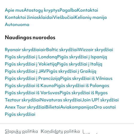
Apie mus
Atostogų kryptys
Pagalba
Kontaktai
Kontaktai žiniasklaidai
Viešbučiai
Kelionių manija
Autonuoma
Naudingos nuorodos
Ryanair skrydžiai
airBaltic skrydžiai
Wizzair skrydžiai
Pigūs skrydžiai į Londoną
Pigūs skrydžiai į Ispaniją
Pigūs skrydžiai į Vokietiją
Pigūs skrydžiai į Italiją
Pigūs skrydžiai į JAV
Pigūs skrydžiai į Graikiją
Pigūs skrydžiai į Prancūziją
Pigūs skrydžiai iš Vilniaus
Pigūs skrydžiai iš Kauno
Pigūs skrydžiai iš Palangos
Pigūs skrydžiai iš Varšuvos
Pigūs skrydžiai iš Rygos
Teztour skrydžiai
Novaturas skrydžiai
Join UP! skrydžiai
Anex Tour skrydžiai
Bilietai
Aviakompanijos
Oro uostai
Pigūs skrydžiai
Slapukų politika
Kandidatų politika