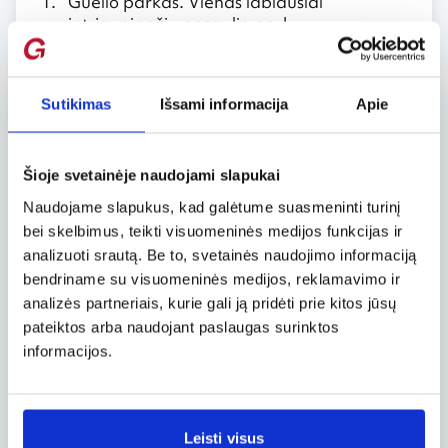
Guelio parkas. Vienas labiausiai
intriguojančių pasaulio parkų,
suprojektuotas jau minėto architekto –
Antoni Gaudi. Tai, ką pamatysite šiame
parke šiandien, pastatyta 1910-1914
Sutikimas
Išsami informacija
Apie
metais.
Pikaso muziejus. Jei mėgstate meną – tikrai
verta.
Šioje svetainėje naudojami slapukai
Gotikinis kvartalas. Čia įsikūręs Barselonos
Naudojame slapukus, kad galėtume suasmeninti turinį
senamiestis. Siauros gatvytės, gėlėtos
bei skelbimus, teikti visuomeninės medijos funkcijas ir
palangės bei gotikinė su eklektikos
analizuoti srautą. Be to, svetainės naudojimo informaciją
priemaišomis architektūra. Jaukus
bendriname su visuomeninės medijos, reklamavimo ir
pasivaikščiojimas saulėtą savaitgalio rytą
analizės partneriais, kurie gali ją pridėti prie kitos jūsų
garantuotas.
pateiktos arba naudojant paslaugas surinktos
Stebuklingieji fontanai. Jie pastatyti dar
informacijos.
1929 m. ant Montjuic kalvos, į pietvakarius
nuo Barselonos miesto centro. Tiesa,
Stebuklingieji fontanai žiemos metu
neveikia, bet aplinka vis tiek graži.
Leisti visus