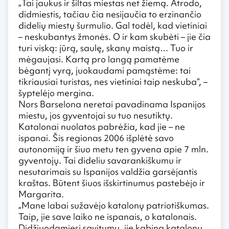
„Tai jaukus ir šiltas miestas net žiemą. Atrodo,
didmiestis, tačiau čia nesijaučia to erzinančio
didelių miestų šurmulio. Gal todėl, kad vietiniai
– neskubantys žmonės. O ir kam skubėti – jie čia
turi viską: jūrą, saulę, skanų maistą… Tuo ir
mėgaujasi. Kartą pro langą pamatėme
bėgantį vyrą, juokaudami pamąstėme: tai
tikriausiai turistas, nes vietiniai taip neskuba“, –
šyptelėjo mergina.
Nors Barselona neretai pavadinama Ispanijos
miestu, jos gyventojai su tuo nesutiktų.
Katalonai nuolatos pabrėžia, kad jie – ne
ispanai. Šis regionas 2006 išplėtė savo
autonomiją ir šiuo metu ten gyvena apie 7 mln.
gyventojų. Tai dideliu savarankiškumu ir
nesutarimais su Ispanijos valdžia garsėjantis
kraštas. Būtent šiuos išskirtinumus pastebėjo ir
Margarita.
„Mane labai sužavėjo katalonų patriotiškumas.
Taip, jie save laiko ne ispanais, o katalonais.
Didžiuodamiesi savitumu, jie kabina katalonų