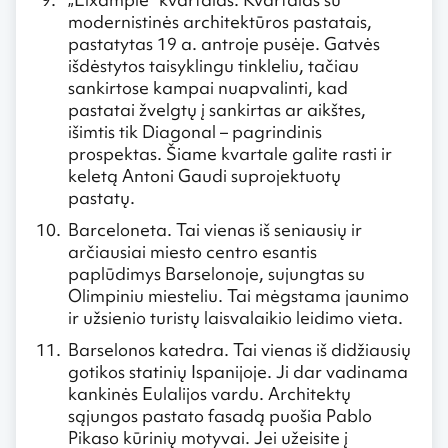
modernistinės architektūros pastatais,
pastatytas 19 a. antroje pusėje. Gatvės
išdėstytos taisyklingu tinkleliu, tačiau
sankirtose kampai nuapvalinti, kad
pastatai žvelgtų į sankirtas ar aikštes,
išimtis tik Diagonal – pagrindinis
prospektas. Šiame kvartale galite rasti ir
keletą Antoni Gaudi suprojektuotų
pastatų.
Barceloneta. Tai vienas iš seniausių ir
arčiausiai miesto centro esantis
paplūdimys Barselonoje, sujungtas su
Olimpiniu miesteliu. Tai mėgstama jaunimo
ir užsienio turistų laisvalaikio leidimo vieta.
Barselonos katedra. Tai vienas iš didžiausių
gotikos statinių Ispanijoje. Ji dar vadinama
kankinės Eulalijos vardu. Architektų
sąjungos pastato fasadą puošia Pablo
Pikaso kūrinių motyvai. Jei užeisite į