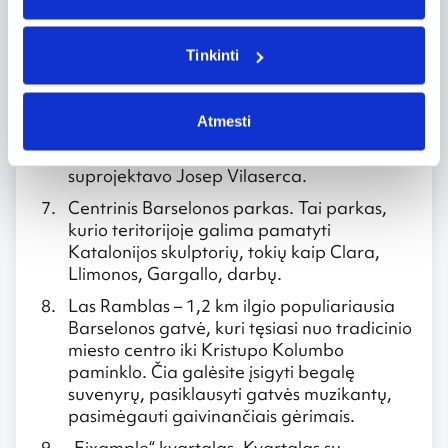
Pramoninis parkas. Jame yra didelė aikštė,
dirbtinis ežeras, fontanai, žaidimų
aikštelės, modernios skulptūros.
Tinkinti
Triumfo arka. Visai netoli De la Ciutadela
parko pastatyta Triumfo arka,
Atmesti
simbolizuojanti pagrindinį įėjimą į 1888 m.
vykusią Pasaulinę parodą. Arką
suprojektavo Josep Vilaserca.
Centrinis Barselonos parkas. Tai parkas,
kurio teritorijoje galima pamatyti
Katalonijos skulptorių, tokių kaip Clara,
Llimonos, Gargallo, darbų.
Las Ramblas – 1,2 km ilgio populiariausia
Barselonos gatvė, kuri tęsiasi nuo tradicinio
miesto centro iki Kristupo Kolumbo
paminklo. Čia galėsite įsigyti begalę
suvenyrų, pasiklausyti gatvės muzikantų,
pasimėgauti gaivinančiais gėrimais.
„Eixample“ kvartalas. Kvartalas su