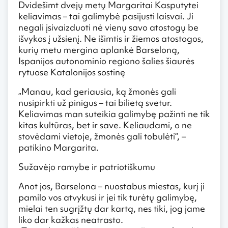
Dvidešimt dvejų metų Margaritai Kasputytei
keliavimas – tai galimybė pasijusti laisvai. Ji
negali įsivaizduoti nė vienų savo atostogų be
išvykos į užsienį. Ne išimtis ir žiemos atostogos,
kurių metu mergina aplankė Barseloną,
Ispanijos autonominio regiono šalies šiaurės
rytuose Katalonijos sostinę
„Manau, kad geriausia, ką žmonės gali
nusipirkti už pinigus – tai bilietą svetur.
Keliavimas man suteikia galimybę pažinti ne tik
kitas kultūras, bet ir save. Keliaudami, o ne
stovėdami vietoje, žmonės gali tobulėti“, –
patikino Margarita.
Sužavėjo ramybe ir patriotiškumu
Anot jos, Barselona – nuostabus miestas, kurį ji
pamilo vos atvykusi ir jei tik turėtų galimybę,
mielai ten sugrįžtų dar kartą, nes tiki, jog jame
liko dar kažkas neatrasto.