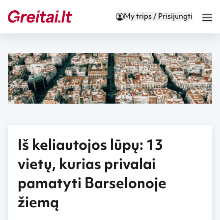
My trips / Prisijungti
Iš keliautojos lūpų: 13
vietų, kurias privalai
pamatyti Barselonoje
žiemą