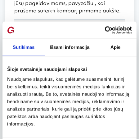
jūsų pageidavimams, pavyzdžiui, kai
prašoma suteikti kambarį pirmame aukšte.
Viešbučio užsakymo pakeitimas arba
atšaukimas
Sutikimas
Išsami informacija
Apie
Įsiregistravimas ir išsiregistravimas
Šioje svetainėje naudojami slapukai
Užsakykite viešbutį
Naudojame slapukus, kad galėtume suasmeninti turinį
bei skelbimus, teikti visuomeninės medijos funkcijas ir
Ar pusryčiai įskaičiuoti?
analizuoti srautą. Be to, svetainės naudojimo informaciją
bendriname su visuomeninės medijos, reklamavimo ir
Viešbučio sąlygos
analizės partneriais, kurie gali ją pridėti prie kitos jūsų
pateiktos arba naudojant paslaugas surinktos
informacijos.