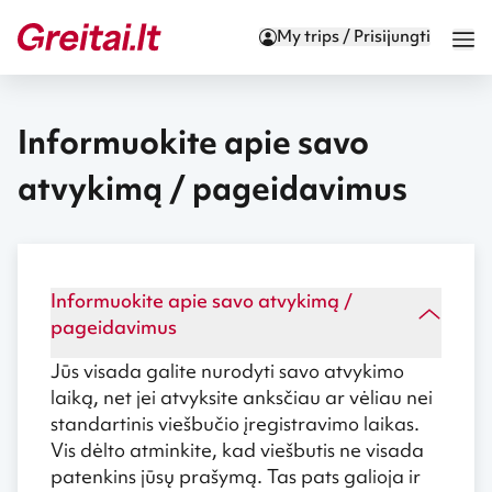
My trips / Prisijungti
Informuokite apie savo
atvykimą / pageidavimus
Informuokite apie savo atvykimą /
pageidavimus
Jūs visada galite nurodyti savo atvykimo
laiką, net jei atvyksite anksčiau ar vėliau nei
standartinis viešbučio įregistravimo laikas.
Vis dėlto atminkite, kad viešbutis ne visada
patenkins jūsų prašymą. Tas pats galioja ir