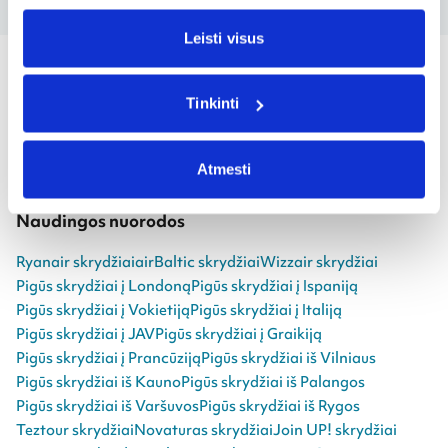
Leisti visus
Greitai.lt
Tinkinti
Apie mus
Atostogų kryptys
Pagalba
Kontaktai
Kontaktai žiniasklaidai
Viešbučiai
Kelionių manija
Atmesti
Autonuoma
Naudingos nuorodos
Ryanair skrydžiai
airBaltic skrydžiai
Wizzair skrydžiai
Pigūs skrydžiai į Londoną
Pigūs skrydžiai į Ispaniją
Pigūs skrydžiai į Vokietiją
Pigūs skrydžiai į Italiją
Pigūs skrydžiai į JAV
Pigūs skrydžiai į Graikiją
Pigūs skrydžiai į Prancūziją
Pigūs skrydžiai iš Vilniaus
Pigūs skrydžiai iš Kauno
Pigūs skrydžiai iš Palangos
Pigūs skrydžiai iš Varšuvos
Pigūs skrydžiai iš Rygos
Teztour skrydžiai
Novaturas skrydžiai
Join UP! skrydžiai