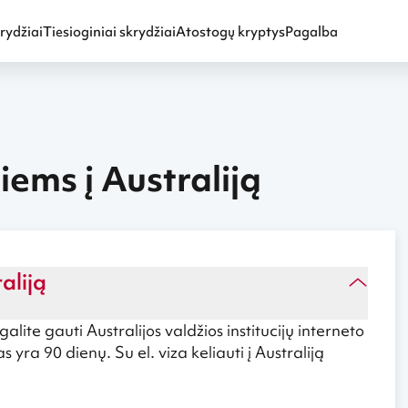
rydžiai
Tiesioginiai skrydžiai
Atostogų kryptys
Pagalba
iems į Australiją
aliją
 galite gauti Australijos valdžios institucijų interneto
 yra 90 dienų. Su el. viza keliauti į Australiją