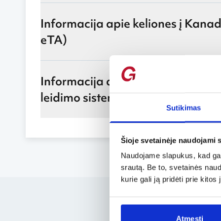
Informacija apie keliones į Kanadą
eTA)
Informacija apie keliones į Jungti
leidimo sistema – ETA)
Sutikimas
Šioje svetainėje naudojami 
Naudojame slapukus, kad galė
srautą. Be to, svetainės nau
kurie gali ją pridėti prie kit
Atmesti