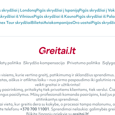
s skrydžiai į Londoną
Pigūs skrydžiai į Ispaniją
Pigūs skrydžiai į Vok
skrydžiai iš Vilniaus
Pigūs skrydžiai iš Kauno
Pigūs skrydžiai iš Pal
ex Tour skrydžiai
Bilietai
Aviakompanijos
Oro uostai
Pigūs skrydži
atų politika
Skrydžio kompensacija
Privatumo politika
Sąlygos
visiems, kurie vertina greitį, patikimumą ir sklandžius sprendimus.
astas, aiškus ir atliktas laiku – nuo pirmo paspaudimo iki galutini
veikti greitai ir užtikrintai!
 pasirinkimą, pritaikytą tiek privatiems klientams, tiek verslui. Č
gus pasiūlymus. Mūsų profesionali komanda pasirūpins, kad jus pasi
atitinkantys sprendimai.
tai vieta, kur greitis dera su kokybe, o procesai tampa malonumu, o
kite telefonu
+370 700 11001
. Sprendimai nelaukia: galimybės greit
Būkite žingsniu priekyje su
greitai.lt
!