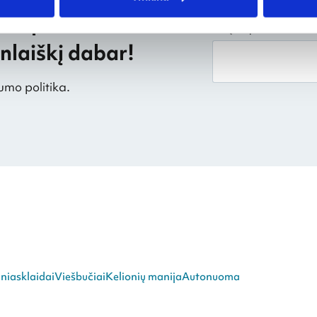
mieji?
Jūsų el. pašto adresas
laiškį dabar!
umo politika.
niasklaidai
Viešbučiai
Kelionių manija
Autonuoma