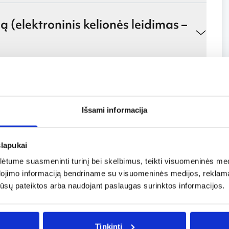
 (elektroninis kelionės leidimas –
nę Karalystę (elektroninė kelionės
Išsami informacija
slapukai
tume suasmeninti turinį bei skelbimus, teikti visuomeninės medij
dojimo informaciją bendriname su visuomeninės medijos, reklamav
os jūsų pateiktos arba naudojant paslaugas surinktos informacijos.
Tinkinti