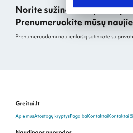
Norite sužinoti naujienas pir
Prenumeruokite mūsų naujien
Prenumeruodami naujienlaiškį sutinkate su privat
Greitai.lt
Apie mus
Atostogų kryptys
Pagalba
Kontaktai
Kontaktai ži
Naudingos nuorodos