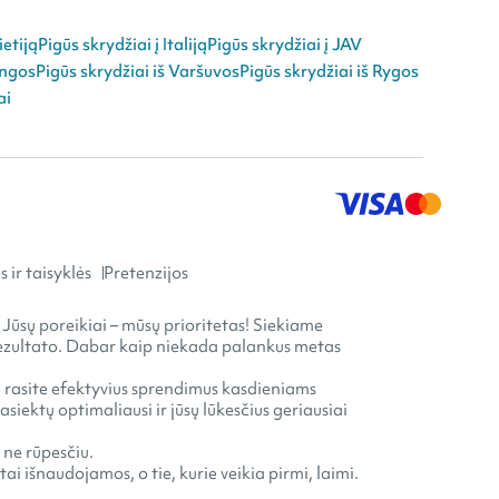
ietiją
Pigūs skrydžiai į Italiją
Pigūs skrydžiai į JAV
angos
Pigūs skrydžiai iš Varšuvos
Pigūs skrydžiai iš Rygos
ai
 ir taisyklės
Pretenzijos
 Jūsų poreikiai – mūsų prioritetas! Siekiame
o rezultato. Dabar kaip niekada palankus metas
ia rasite efektyvius sprendimus kasdieniams
ektų optimaliausi ir jūsų lūkesčius geriausiai
 ne rūpesčiu.
ai išnaudojamos, o tie, kurie veikia pirmi, laimi.