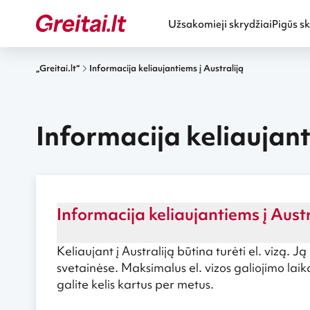
Užsakomieji skrydžiai
Pigūs sk
„Greitai.lt“
Informacija keliaujantiems į Australiją
Informacija keliaujant
Informacija keliaujantiems į Austr
Keliaujant į Australiją būtina turėti el. vizą. Ją
svetainėse. Maksimalus el. vizos galiojimo laikas
galite kelis kartus per metus.