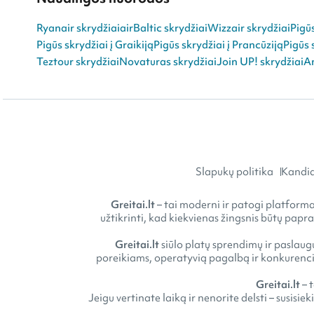
Ryanair skrydžiai
airBaltic skrydžiai
Wizzair skrydžiai
Pigū
Pigūs skrydžiai į Graikiją
Pigūs skrydžiai į Prancūziją
Pigūs 
Teztour skrydžiai
Novaturas skrydžiai
Join UP! skrydžiai
An
Slapukų politika
Kandid
Greitai.lt
– tai moderni ir patogi platforma 
užtikrinti, kad kiekvienas žingsnis būtų papr
Greitai.lt
siūlo platų sprendimų ir paslaugų
poreikiams, operatyvią pagalbą ir konkurencin
Greitai.lt
– 
Jeigu vertinate laiką ir nenorite delsti – susisie