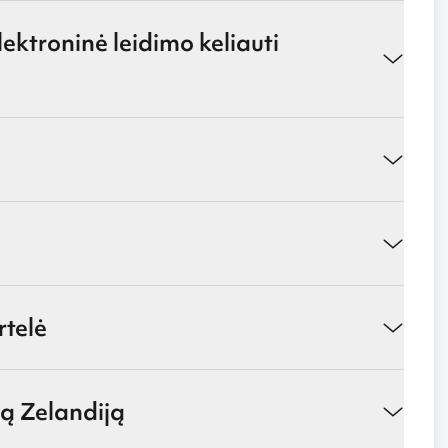
lektroninė leidimo keliauti
telė
ją Zelandiją