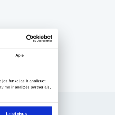
Apie
os funkcijas ir analizuoti
imo ir analizės partneriais,
Leisti visus