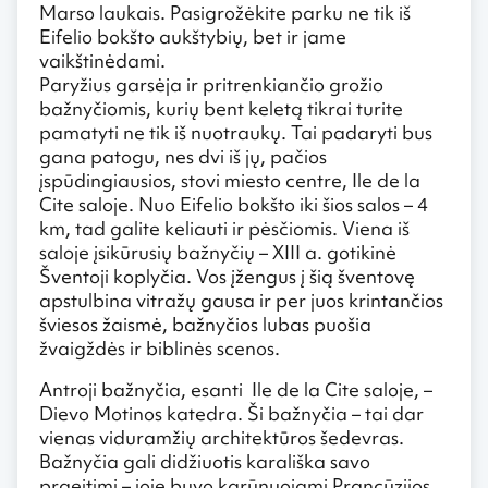
Marso laukais. Pasigrožėkite parku ne tik iš
Eifelio bokšto aukštybių, bet ir jame
vaikštinėdami.
Paryžius garsėja ir pritrenkiančio grožio
bažnyčiomis, kurių bent keletą tikrai turite
pamatyti ne tik iš nuotraukų. Tai padaryti bus
gana patogu, nes dvi iš jų, pačios
įspūdingiausios, stovi miesto centre, Ile de la
Cite saloje. Nuo Eifelio bokšto iki šios salos – 4
km, tad galite keliauti ir pėsčiomis. Viena iš
saloje įsikūrusių bažnyčių – XIII a. gotikinė
Šventoji koplyčia. Vos įžengus į šią šventovę
apstulbina vitražų gausa ir per juos krintančios
šviesos žaismė, bažnyčios lubas puošia
žvaigždės ir biblinės scenos.
Antroji bažnyčia, esanti Ile de la Cite saloje, –
Dievo Motinos katedra. Ši bažnyčia – tai dar
vienas viduramžių architektūros šedevras.
Bažnyčia gali didžiuotis karališka savo
praeitimi – joje buvo karūnuojami Prancūzijos