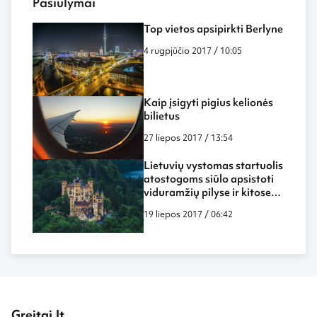
Pasiūlymai
Top vietos apsipirkti Berlyne
4 rugpjūčio 2017 / 10:05
Kaip įsigyti pigius kelionės
bilietus
27 liepos 2017 / 13:54
Lietuvių vystomas startuolis
atostogoms siūlo apsistoti
viduramžių pilyse ir kitose
nemažiau įspūdingose
19 liepos 2017 / 06:42
vietose
Greitai.lt