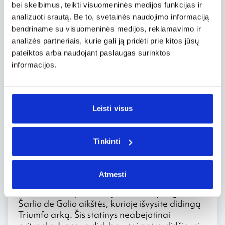
Svečiuodamiesi Paryžiuje Jūs tiesiog privalote
bei skelbimus, teikti visuomeninės medijos funkcijas ir
nuvykti į kiek toliau nuo miesto centro
analizuoti srautą. Be to, svetainės naudojimo informaciją
įsikūrusius Versalio rūmus. Rekomenduojama
bendriname su visuomeninės medijos, reklamavimo ir
jiems skirti didžiąją antrosios dienos Paryžiuje
analizės partneriais, kurie gali ją pridėti prie kitos jūsų
dalį. Versalio rūmai – vienas įspūdingiausių
pateiktos arba naudojant paslaugas surinktos
prancūzų klasicizmo architektūros pavyzdžių,
informacijos.
kartu tai vieni didžiausių ir puošniausių rūmų
visoje Europoje.
Sugrįžę į miesto centrą praleiskite vakarą
jaukiai šurmuliuojančioje Eliziejaus laukų
Leisti visus
aveniu – tai žavinga gatvė, kurioje įsikūrę
daugybė kavinių, restoranų ir madingų
parduotuvių (žymiausios Paryžiaus
Tinkinti
parduotuvės). Tai puiki proga Paryžių pažinti
ne tik kaip kultūros, bet ir kaip trykštantį
gyvybingumu, madingą ir puikia virtuve
Atmesti
garsėjantį miestą.
Nueikite Eliziejaus laukų aveniu iki pat galo – iki
Šarlio de Golio aikštės, kurioje išvysite didingą
Triumfo arką. Šis statinys neabejotinai