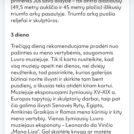
pritrenks Jus savo didybe – tai antra didžiausių
(49,5 metrų aukščio ir 45 metrų pločio) išlikusių
triumfo arkų pasaulyje. Triumfo arką puošia
reljefai ir skulptūros.
3 diena
Trečiąją dieną rekomenduojame pradėti nuo
pažinties su meno vertybėmis, saugomomis
Luvro muziejuje. Tik iš karto nusiteikite, kad
visą muziejų apeiti nei dienos, nei dviejų
neužtenka, tad pasirinkite, kurias galerijas
būtinai norite išvysti ir skirkite tam bent
pusdienį, o likusias teks atidėti kitam kartui.
Muziejuje eksponuojami žymiausių XV–XIX a.
Europos tapytojų ir skulptorių darbai, taip pat
čia galima išvysti Senovės Rytų, Egipto,
Antikinės Graikijos ir Romos meno kūrinių ir kitų
meno vertybių. Vienas žymiausių Luvro
muziejaus eksponatų – Leonardo da Vinčio
„Mona Liza“. Gal skaitėte knygą ar matėte