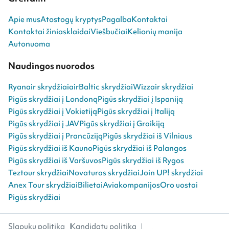
Apie mus
Atostogų kryptys
Pagalba
Kontaktai
Kontaktai žiniasklaidai
Viešbučiai
Kelionių manija
Autonuoma
Naudingos nuorodos
Ryanair skrydžiai
airBaltic skrydžiai
Wizzair skrydžiai
Pigūs skrydžiai į Londoną
Pigūs skrydžiai į Ispaniją
Pigūs skrydžiai į Vokietiją
Pigūs skrydžiai į Italiją
Pigūs skrydžiai į JAV
Pigūs skrydžiai į Graikiją
Pigūs skrydžiai į Prancūziją
Pigūs skrydžiai iš Vilniaus
Pigūs skrydžiai iš Kauno
Pigūs skrydžiai iš Palangos
Pigūs skrydžiai iš Varšuvos
Pigūs skrydžiai iš Rygos
Teztour skrydžiai
Novaturas skrydžiai
Join UP! skrydžiai
Anex Tour skrydžiai
Bilietai
Aviakompanijos
Oro uostai
Pigūs skrydžiai
Slapukų politika
Kandidatų politika