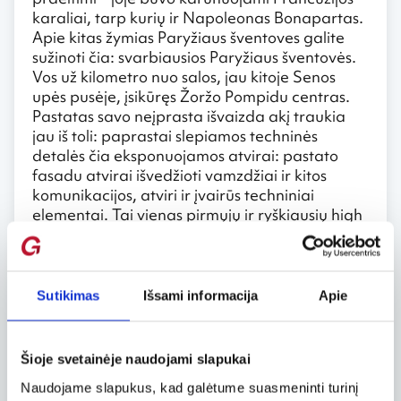
karaliai, tarp kurių ir Napoleonas Bonapartas.
Apie kitas žymias Paryžiaus šventoves galite
sužinoti čia: svarbiausios Paryžiaus šventovės.
Vos už kilometro nuo salos, jau kitoje Senos
upės pusėje, įsikūręs Žoržo Pompidu centras.
Pastatas savo neįprasta išvaizda akį traukia
jau iš toli: paprastai slepiamos techninės
detalės čia eksponuojamos atvirai: pastato
fasadu atvirai išvedžioti vamzdžiai ir kitos
komunikacijos, atviri ir įvairūs techniniai
elementai. Tai vienas pirmųjų ir ryškiausių high
tech stiliaus pavyzdžių. Jei vertinate modernųjį
meną, būtinai apsilankykite šiame pastate
įsikūrusiame Nacionaliniame moderniojo meno
muziejuje. Beje, tai didžiausias moderniojo
Sutikimas
Išsami informacija
Apie
meno muziejus visoje Europoje, tad jame tikrai
bus, ką pamatyti.
Šioje svetainėje naudojami slapukai
2 diena
Naudojame slapukus, kad galėtume suasmeninti turinį