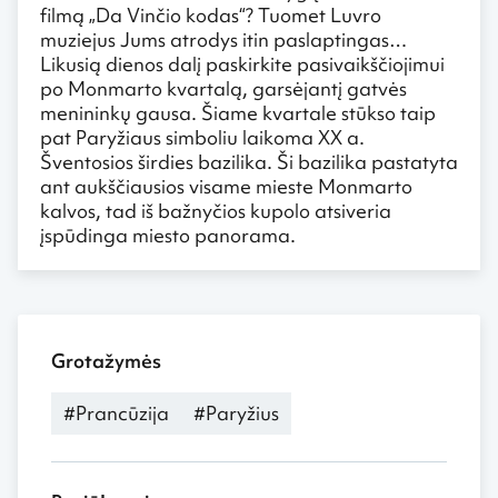
filmą „Da Vinčio kodas“? Tuomet Luvro
muziejus Jums atrodys itin paslaptingas…
Likusią dienos dalį paskirkite pasivaikščiojimui
po Monmarto kvartalą, garsėjantį gatvės
menininkų gausa. Šiame kvartale stūkso taip
pat Paryžiaus simboliu laikoma XX a.
Šventosios širdies bazilika. Ši bazilika pastatyta
ant aukščiausios visame mieste Monmarto
kalvos, tad iš bažnyčios kupolo atsiveria
įspūdinga miesto panorama.
Grotažymės
#Prancūzija
#Paryžius