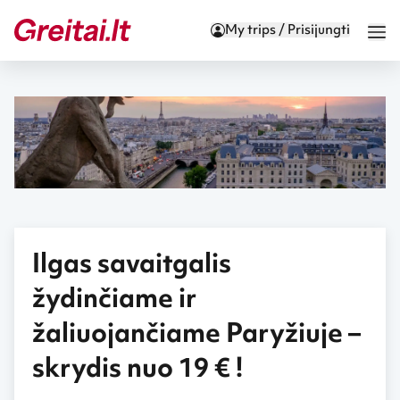
My trips / Prisijungti
Ilgas savaitgalis
žydinčiame ir
žaliuojančiame Paryžiuje –
skrydis nuo 19 € !