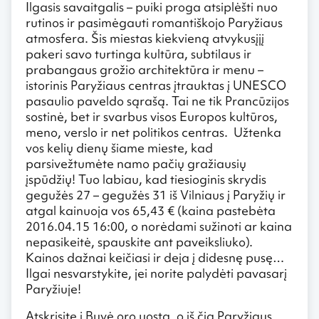
Ilgasis savaitgalis – puiki proga atsiplėšti nuo
rutinos ir pasimėgauti romantiškojo Paryžiaus
atmosfera. Šis miestas kiekvieną atvykusįjį
pakeri savo turtinga kultūra, subtilaus ir
prabangaus grožio architektūra ir menu –
istorinis Paryžiaus centras įtrauktas į UNESCO
pasaulio paveldo sąrašą. Tai ne tik Prancūzijos
sostinė, bet ir svarbus visos Europos kultūros,
meno, verslo ir net politikos centras. Užtenka
vos kelių dienų šiame mieste, kad
parsivežtumėte namo pačių gražiausių
įspūdžių! Tuo labiau, kad tiesioginis skrydis
gegužės 27 – gegužės 31 iš Vilniaus į Paryžių ir
atgal kainuoja vos 65,43 € (kaina pastebėta
2016.04.15 16:00, o norėdami sužinoti ar kaina
nepasikeitė, spauskite ant paveiksliuko).
Kainos dažnai keičiasi ir deja į didesnę pusę…
Ilgai nesvarstykite, jei norite palydėti pavasarį
Paryžiuje!
Atskrisite į Buvė oro uostą, o iš čia Paryžiaus