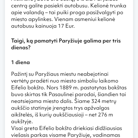
centrą galite pasiekti autobusu. Kelionė trunka
apie valandą – tai puiki proga pasižvalgyti po
miesto apylinkes. Vienam asmeniui kelionė
autobusu kainuoja 17 Eur.
Taigi, ką pamatyti Paryžiuje galima per tris
dienas?
1 diena
Pažintį su Paryžiaus miestu neabejotinai
vertėtų pradėti nuo miesto simboliu laikomo
Eifelio bokšto. Nors 1889 m. pastatytas bokštas
buvo skirtas tik Pasaulinei parodai, šiandien tai
neatsiejama miesto dalis. Šiame 324 metrų
aukščio statinyje įrengtos trys apžvalgos
aikštelės, iš kurių aukščiausioji – net 276 m
aukštyje.
Visai greta Eifelio bokšto driekiasi didžiausias
viešasis parkas visame Paryžiuje, vadinamas