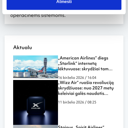
Atmesti
FLIO programėlė tinka „Android“ ir „iOS“
operacinėms sistemoms.
Aktualu
„American Airlines“ diegs
„Starlink“ internetą
lėktuvuose: skrydžiai tampa
dar labiau panašūs į darbą
16 birželio 2026 / 16:04
biure ar namuose
„Wizz Air“ ruošia revoliuciją
skrydžiuose: nuo 2027 metų
keleiviai galės naudotis
„Starlink“ internetu ore
11 birželio 2026 / 08:25
Staigus „Spirit Airlines“