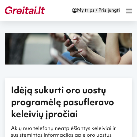
My trips / Prisijungti
Idėją sukurti oro uostų
programėlę pasufleravo
keleivių įpročiai
Akių nuo telefonų neatplėšiantys keleiviai ir
susistemintos informacijos apie oro uostus