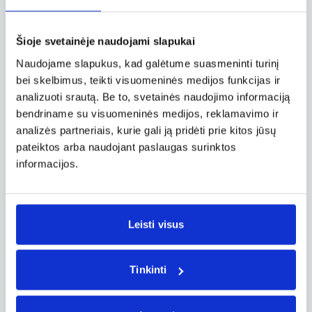
mobiliojo telefono ekraną, visai kaip popierinį
nuolaidų kuponą. Su FLIO galima sutaupyti
Šioje svetainėje naudojami slapukai
naudojant ir užsisakant vietą automobilių
stovėjimo aikštelėje ar vos keliais paspaudimais
Naudojame slapukus, kad galėtume suasmeninti turinį
įsigyti bilietą į Vilniaus oro uosto Verslo klubą“, –
bei skelbimus, teikti visuomeninės medijos funkcijas ir
programėlės privalumus vardijo K. Flitton.
analizuoti srautą. Be to, svetainės naudojimo informaciją
bendriname su visuomeninės medijos, reklamavimo ir
FLIO atstovas pažymėjo, jog visą reikiamą
informaciją vartotojai galės gauti pasirinkta
analizės partneriais, kurie gali ją pridėti prie kitos jūsų
kalba, taip pat ir lietuviškai.
pateiktos arba naudojant paslaugas surinktos
informacijos.
Balandžio mėnesį FLIO sulaukė ir tarptautinės
žiniasklaidos įvertinimo. Įtakingas Vokietijos
savaitraštis „Der Spiegel“ FLIO titulavo
geriausia oro uostų programėle.
Leisti visus
Šios programėlės kūrėjai taip pat yra prisidėję
prie muzikos transliavimo internete platformos
Tinkinti
„Spotify“ steigimo, taip pat prie didelio
keliautojų populiarumo sulaukusių svetainių
lastminute.com ir 9flats.com plėtojimo.