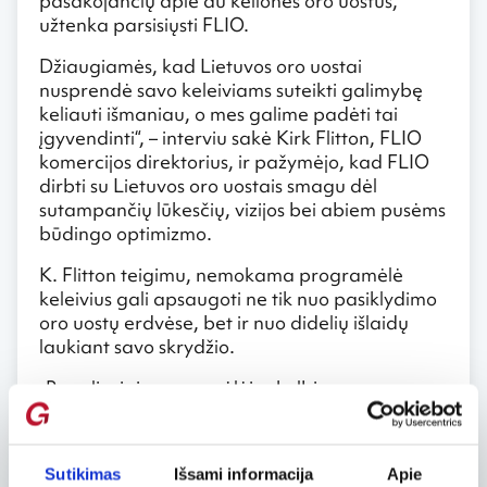
pasakojančių apie du kelionės oro uostus,
užtenka parsisiųsti FLIO.
Džiaugiamės, kad Lietuvos oro uostai
nusprendė savo keleiviams suteikti galimybę
keliauti išmaniau, o mes galime padėti tai
įgyvendinti“, – interviu sakė Kirk Flitton, FLIO
komercijos direktorius, ir pažymėjo, kad FLIO
dirbti su Lietuvos oro uostais smagu dėl
sutampančių lūkesčių, vizijos bei abiem pusėms
būdingo optimizmo.
K. Flitton teigimu, nemokama programėlė
keleivius gali apsaugoti ne tik nuo pasiklydimo
oro uostų erdvėse, bet ir nuo didelių išlaidų
laukiant savo skrydžio.
„Reguliariai programėlėje skelbiamos
nuolaidos leidžia sutaupyti. Pavyzdžiui, jeigu
perkate kavą ar mėsainį, su FLIO šie pirkiniai
gali atsieiti pigiau – tereikia programėlėje
Sutikimas
Išsami informacija
Apie
susirasti nuolaidą ir parodyti pardavėjui savo