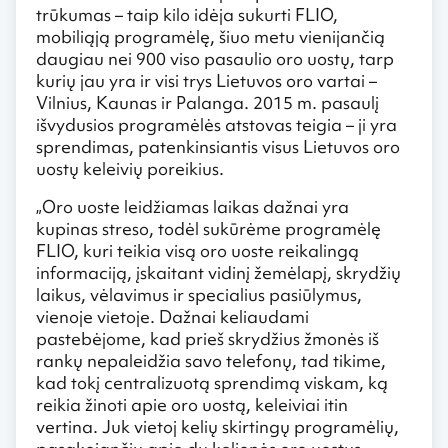
trūkumas – taip kilo idėja sukurti FLIO,
mobiliąją programėlę, šiuo metu vienijančią
daugiau nei 900 viso pasaulio oro uostų, tarp
kurių jau yra ir visi trys Lietuvos oro vartai –
Vilnius, Kaunas ir Palanga. 2015 m. pasaulį
išvydusios programėlės atstovas teigia – ji yra
sprendimas, patenkinsiantis visus Lietuvos oro
uostų keleivių poreikius.
„Oro uoste leidžiamas laikas dažnai yra
kupinas streso, todėl sukūrėme programėlę
FLIO, kuri teikia visą oro uoste reikalingą
informaciją, įskaitant vidinį žemėlapį, skrydžių
laikus, vėlavimus ir specialius pasiūlymus,
vienoje vietoje. Dažnai keliaudami
pastebėjome, kad prieš skrydžius žmonės iš
rankų nepaleidžia savo telefonų, tad tikime,
kad tokį centralizuotą sprendimą viskam, ką
reikia žinoti apie oro uostą, keleiviai itin
vertina. Juk vietoj kelių skirtingų programėlių,