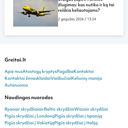
žlugimas: kas nutiko ir ką tai
reiškia keliautojams?
2 gegužės 2026 / 13:24
Greitai.lt
Apie mus
Atostogų kryptys
Pagalba
Kontaktai
Kontaktai žiniasklaidai
Viešbučiai
Kelionių manija
Autonuoma
Naudingos nuorodos
Ryanair skrydžiai
airBaltic skrydžiai
Wizzair skrydžiai
Pigūs skrydžiai į Londoną
Pigūs skrydžiai į Ispaniją
Pigūs skrydžiai į Vokietiją
Pigūs skrydžiai į Italiją