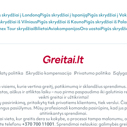
s skrydžiai į Londoną
Pigūs skrydžiai į Ispaniją
Pigūs skrydžiai į Vok
skrydžiai iš Vilniaus
Pigūs skrydžiai iš Kauno
Pigūs skrydžiai iš Pal
ex Tour skrydžiai
Bilietai
Aviakompanijos
Oro uostai
Pigūs skrydži
atų politika
Skrydžio kompensacija
Privatumo politika
Sąlygos
visiems, kurie vertina greitį, patikimumą ir sklandžius sprendimus.
astas, aiškus ir atliktas laiku – nuo pirmo paspaudimo iki galutini
veikti greitai ir užtikrintai!
 pasirinkimą, pritaikytą tiek privatiems klientams, tiek verslui. Č
gus pasiūlymus. Mūsų profesionali komanda pasirūpins, kad jus pasi
atitinkantys sprendimai.
tai vieta, kur greitis dera su kokybe, o procesai tampa malonumu, o
kite telefonu
+370 700 11001
. Sprendimai nelaukia: galimybės greit