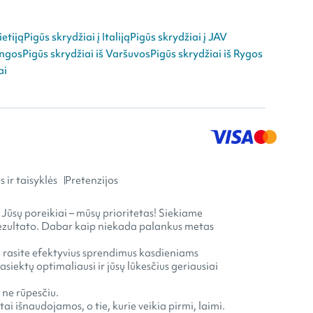
ietiją
Pigūs skrydžiai į Italiją
Pigūs skrydžiai į JAV
angos
Pigūs skrydžiai iš Varšuvos
Pigūs skrydžiai iš Rygos
ai
 ir taisyklės
Pretenzijos
 Jūsų poreikiai – mūsų prioritetas! Siekiame
o rezultato. Dabar kaip niekada palankus metas
ia rasite efektyvius sprendimus kasdieniams
ektų optimaliausi ir jūsų lūkesčius geriausiai
 ne rūpesčiu.
ai išnaudojamos, o tie, kurie veikia pirmi, laimi.