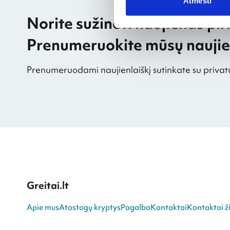
Atmesti
Norite sužinoti naujienas pir
Prenumeruokite mūsų naujien
Prenumeruodami naujienlaiškį sutinkate su privat
Greitai.lt
Apie mus
Atostogų kryptys
Pagalba
Kontaktai
Kontaktai ži