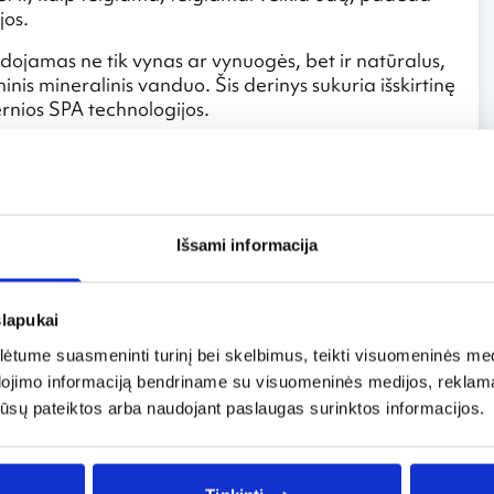
jos.
dojamas ne tik vynas ar vynuogės, bet ir natūralus,
is mineralinis vanduo. Šis derinys sukuria išskirtinę
ernios SPA technologijos.
ta, šiandien vyno terapija sparčiai išpopuliarėjo.
zijoje, bet ir kitose šalyse – Ispanija, Turkija,
augiau nei taurę gero gėrimo. Tai vieta, kur vynas
Išsami informacija
 per pojūčius, atsipalaidavimą bei naujus atradimus.
slapukai
tume suasmeninti turinį bei skelbimus, teikti visuomeninės medij
dojimo informaciją bendriname su visuomeninės medijos, reklamav
os jūsų pateiktos arba naudojant paslaugas surinktos informacijos.