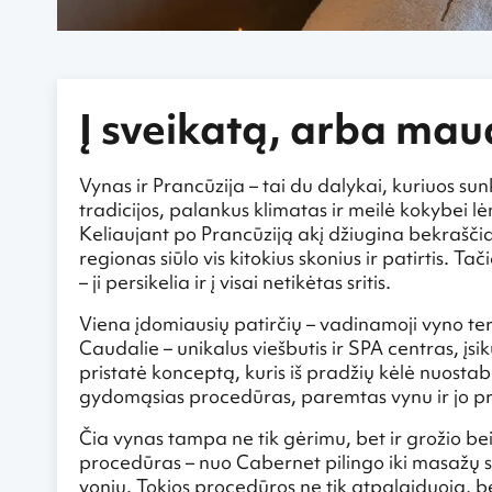
Į sveikatą, arba ma
Vynas ir Prancūzija – tai du dalykai, kuriuos su
tradicijos, palankus klimatas ir meilė kokybei lė
Keliaujant po Prancūziją akį džiugina bekraščiai
regionas siūlo vis kitokius skonius ir patirtis. 
– ji persikelia ir į visai netikėtas sritis.
Viena įdomiausių patirčių – vadinamoji vyno ter
Caudalie – unikalus viešbutis ir SPA centras, įsi
pristatė konceptą, kuris iš pradžių kėlė nuostab
gydomąsias procedūras, paremtas vynu ir jo pr
Čia vynas tampa ne tik gėrimu, bet ir grožio bei 
procedūras – nuo Cabernet pilingo iki masažų s
vonių. Tokios procedūros ne tik atpalaiduoja, b