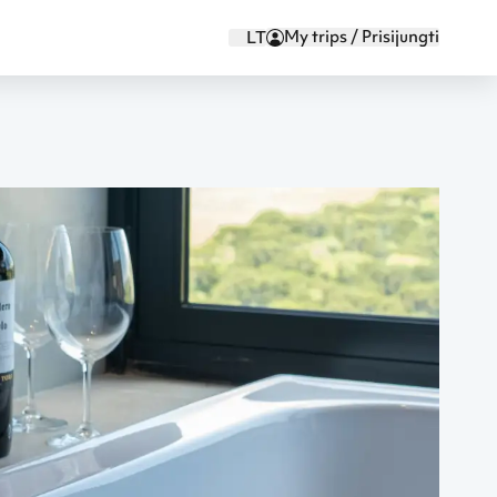
My trips / Prisijungti
LT