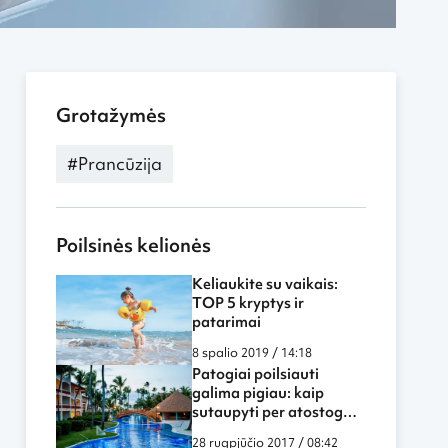
Grotažymės
#Prancūzija
Poilsinės kelionės
Keliaukite su vaikais:
TOP 5 kryptys ir
patarimai
8 spalio 2019 / 14:18
Patogiai poilsiauti
galima pigiau: kaip
sutaupyti per atostogas
užsienyje?
28 rugpjūčio 2017 / 08:42