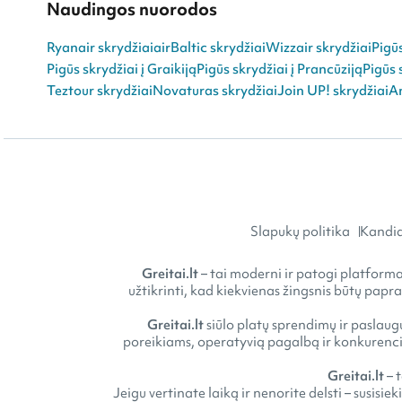
Naudingos nuorodos
Ryanair skrydžiai
airBaltic skrydžiai
Wizzair skrydžiai
Pigū
Pigūs skrydžiai į Graikiją
Pigūs skrydžiai į Prancūziją
Pigūs 
Teztour skrydžiai
Novaturas skrydžiai
Join UP! skrydžiai
An
Slapukų politika
Kandid
Greitai.lt
– tai moderni ir patogi platforma 
užtikrinti, kad kiekvienas žingsnis būtų papr
Greitai.lt
siūlo platų sprendimų ir paslaugų
poreikiams, operatyvią pagalbą ir konkurencin
Greitai.lt
– 
Jeigu vertinate laiką ir nenorite delsti – susisie