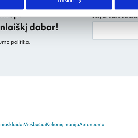
Tinkinti
mieji?
Jūsų el. pašto adresas
laiškį dabar!
umo politika.
niasklaidai
Viešbučiai
Kelionių manija
Autonuoma