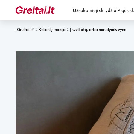
Užsakomieji skrydžiai
Pigūs sk
„Greitai.lt“
Kelionių manija
Į sveikatą, arba maudynės vyne