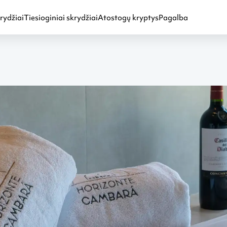
rydžiai
Tiesioginiai skrydžiai
Atostogų kryptys
Pagalba