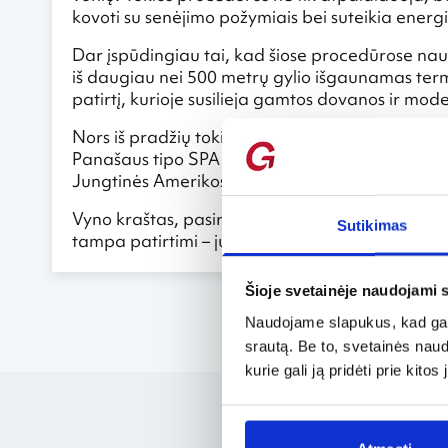
kovoti su senėjimo požymiais bei suteikia energi
Dar įspūdingiau tai, kad šiose procedūrose nau
iš daugiau nei 500 metrų gylio išgaunamas termin
patirtį, kurioje susilieja gamtos dovanos ir mod
Nors iš pradžių tokia idėja atrodė gana neįpras
Panašaus tipo SPA centrai jau veikia ne tik Prancū
Jungtinės Amerikos Valstijos ar Brazilija.
Vyno kraštas, pasirodo, gali pasiūlyti kur kas d
Sutikimas
tampa patirtimi – juntama ne tik skoniu, bet ir
Šioje svetainėje naudojami 
Naudojame slapukus, kad galė
srautą. Be to, svetainės nau
kurie gali ją pridėti prie kit