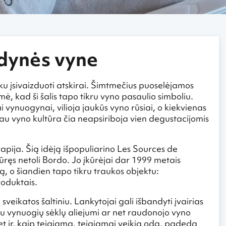
udynės vyne
nku įsivaizduoti atskirai. Šimtmečius puoselėjamos
mė, kad ši šalis tapo tikru vyno pasaulio simboliu.
 vynuogynai, vilioja jaukūs vyno rūsiai, o kiekvienas
Tačiau vyno kultūra čia neapsiriboja vien degustacijomis
apija. Šią idėją išpopuliarino Les Sources de
kūręs netoli Bordo. Jo įkūrėjai dar 1999 metais
ą, o šiandien tapo tikru traukos objektu:
oduktais.
sveikatos šaltiniu. Lankytojai gali išbandyti įvairias
u vynuogių sėklų aliejumi ar net raudonojo vyno
et ir, kaip teigiama, teigiamai veikia odą, padeda