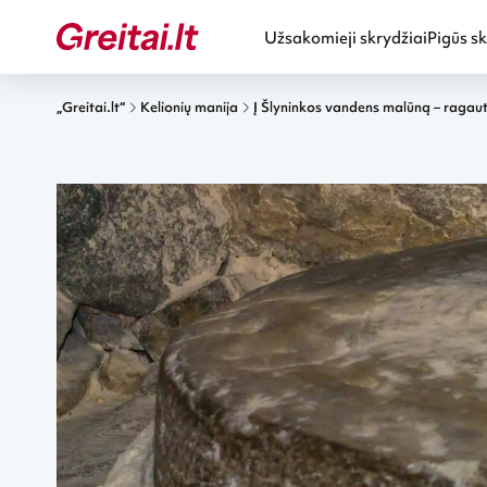
Užsakomieji skrydžiai
Pigūs sk
„Greitai.lt“
Kelionių manija
Į Šlyninkos vandens malūną – ragaut