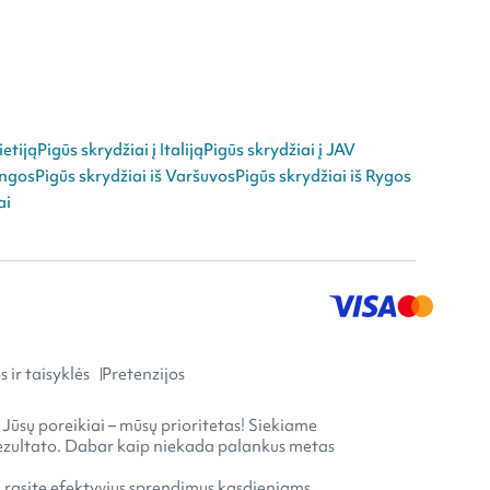
ietiją
Pigūs skrydžiai į Italiją
Pigūs skrydžiai į JAV
angos
Pigūs skrydžiai iš Varšuvos
Pigūs skrydžiai iš Rygos
ai
 ir taisyklės
Pretenzijos
 Jūsų poreikiai – mūsų prioritetas! Siekiame
o rezultato. Dabar kaip niekada palankus metas
ia rasite efektyvius sprendimus kasdieniams