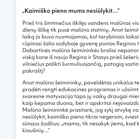
„Kaimiško pieno mums nesiūlykit…“
Prieš tris šimtmečius iškilęs vandens malūnas vi
dienų išlikę tik pusė malūno statinių. Anot šeim
laiką jis buvo nuomojamas, kol tarybiniais lai
rūpinosi šalia sodyboje gyvenę ponios Reginos tėv
Dabartinės malūno šeimininkės broliai nepanoro 
viską kone iš naujo Regina ir Stasys prieš šešer
vilniečius palikti šurmuliuojančią, patogią sostinę
pakraštį?
Anot malūno šeimininkų, paveldėtas unikalus te
pradėti rengti edukacines programas ir užsiimt
svaresne motyvacija tapo jų vaikų draugai miesti
kaip kepama duona, bet ir apskritai neįsivaiz
Malūno šeimininkė prasitarė, jog sykį atvykę v
nesiūlykit, kaimiško pieno tikrai negersim, svie
sūnaus žodžius: „mama, tik nesakyk jiems, kad k
kiaušinių…“