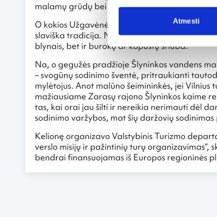
malamų grūdų bei darbų kiekis priklauso.
Atmesti
O kokios Užgavėnės be blynų! Blynai yra kulinari
slaviška tradicija. Nuo seno aukštaičiai mėgaudav
blynais, bet ir burokų ar kopūstų sriuba.
Na, o gegužės pradžioje Šlyninkos vandens mal
– svogūnų sodinimo šventė, pritraukianti tauto
mylėtojus. Anot malūno šeimininkės, jei Vilnius
mažiausiame Zarasų rajono Šlyninkos kaime ren
tas, kai orai jau šilti ir nereikia nerimauti dė
sodinimo varžybos, mat šių daržovių sodinimas 
Kelionę organizavo Valstybinis Turizmo depart
verslo misijų ir pažintinių turų organizavimas“, s
bendrai finansuojamas iš Europos regioninės p