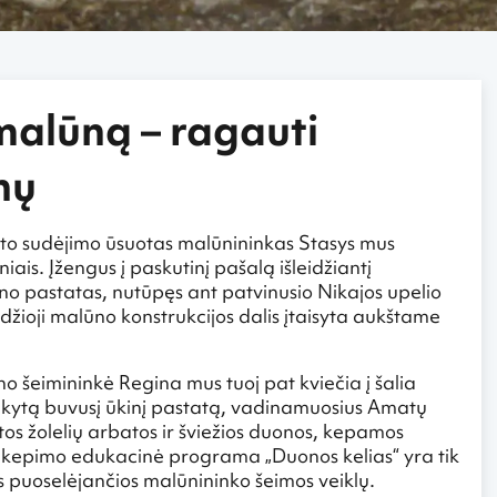
malūną – ragauti
nų
rto sudėjimo ūsuotas malūnininkas Stasys mus
niais. Įžengus į paskutinį pašalą išleidžiantį
ūno pastatas, nutūpęs ant patvinusio Nikajos upelio
didžioji malūno konstrukcijos dalis įtaisyta aukštame
 šeimininkė Regina mus tuoj pat kviečia į šalia
kytą buvusį ūkinį pastatą, vadinamuosius Amatų
tos žolelių arbatos ir šviežios duonos, kepamos
 kepimo edukacinė programa „Duonos kelias“ yra tik
as puoselėjančios malūnininko šeimos veiklų.