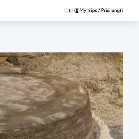
My trips / Prisijungti
LT