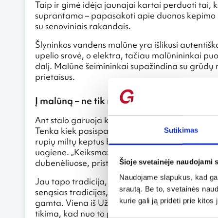
Taip ir gimė idėja jaunajai kartai perduoti tai
suprantama – papasakoti apie duonos kepimo pr
su senoviniais rakandais.
Šlyninkos vandens malūne yra išlikusi autentišk
upelio srovė, o elektra, tačiau malūnininkai puo
dalį. Malūne šeimininkai supažindina su grūd
prietaisus.
Į malūną – ne tik rupių miltų blynų ragauti,
Ant stalo garuoja kvapni 14-os žolelių, kurias 
Tenka kiek pasispausti, kol sutūpiam prie linine 
Sutikimas
rupių miltų keptus blynus: kas su rieboku spirg
uogiene. „Keiksmažodžių blynai“ – taip savo kept
dubenėliuose, pristato šeimininkė.
Šioje svetainėje naudojami 
Naudojame slapukus, kad galė
Jau tapo tradicija, kad į malūnininkų kiemą k
srautą. Be to, svetainės nau
senąsias tradicijas, Užgavėnės yra svarbi vir
kurie gali ją pridėti prie kit
gamta. Viena iš Užgavėnių tradicijų – rogėmis a
tikima, kad nuo to priklauso derlius. O tai labai