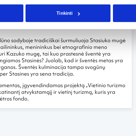
Tinkinti
nis Aukštaitijos paveldas, tačiau glaudžiai susijęs su
osi itin sočiais pusryčiais – ne tik „paspirgintais“
ūno sodyboje tradiciškai šurmuliuoja Stasiuko mugė
dailininkus, menininkus bei etnografinio meno
 turi Kazuko mugę, tai kuo prastesnė šventė yra
giamos Stasinės? Juolab, kad ir šventės metas yra
l darganos. Šventės kulminacija tampa svogūnų
per Stasines yra sena tradicija.
amentas, įgyvendindamas projektą „Vietinio turizmo
katinantį atvykstamąjį ir vietinį turizmą, kuris yra
lėtros fondo.