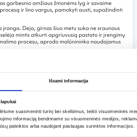
, kas garbesnio amžiaus žmonėms lyg ir savaime
ocesą ir lino vargus, pamokyti austi, supažindinti
a įranga. Deja, girnas šiuo metu suka ne sraunaus
selėja mintis atkurti apgriuvusią pastato ir įrengimų
ų malimo procesu, aprodo malūnininko naudojamus
 bet ir svogūnų sodinti
surinko patys šeimininkai sodybos apylinkėse, arbata.
Išsami informacija
staltiese užtiesto stalo. Netrukus jau ragaujame iš
učių padažu, kas su saldžia oranžine moliūgų
us blynus iš rupių miltų, patiektus moliniuose
slapukai
tume suasmeninti turinį bei skelbimus, teikti visuomeninės medij
asmet per Užgavėnes suguža persirengėliai. Pagal
dojimo informaciją bendriname su visuomeninės medijos, reklamav
smo, Žemės žadinimo šventė, kuomet bendraujama su
os jūsų pateiktos arba naudojant paslaugas surinktos informacijos.
pvažiuoti laukus, gerai pasivolioti sniege. Būdavo
 svarbu malūnininkui, juk nuo derliaus kokybės ir