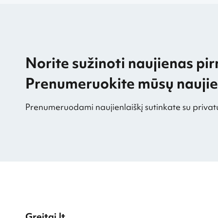
Norite sužinoti naujienas pir
Prenumeruokite mūsų naujien
Prenumeruodami naujienlaiškį sutinkate su privat
Greitai.lt