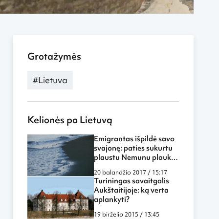
Grotažymės
#Lietuva
Kelionės po Lietuvą
Emigrantas išpildė savo
svajonę: paties sukurtu
plaustu Nemunu plauks į
Nidą (Video)
20 balandžio 2017 / 15:17
Turiningas savaitgalis
Aukštaitijoje: ką verta
aplankyti?
19 birželio 2015 / 13:45