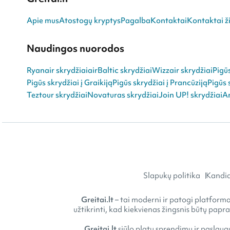
Apie mus
Atostogų kryptys
Pagalba
Kontaktai
Kontaktai ži
Naudingos nuorodos
Ryanair skrydžiai
airBaltic skrydžiai
Wizzair skrydžiai
Pigū
Pigūs skrydžiai į Graikiją
Pigūs skrydžiai į Prancūziją
Pigūs 
Teztour skrydžiai
Novaturas skrydžiai
Join UP! skrydžiai
An
Slapukų politika
Kandid
Greitai.lt
– tai moderni ir patogi platforma 
užtikrinti, kad kiekvienas žingsnis būtų papr
Greitai.lt
siūlo platų sprendimų ir paslaugų