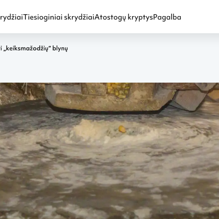
rydžiai
Tiesioginiai skrydžiai
Atostogų kryptys
Pagalba
i „keiksmažodžių“ blynų