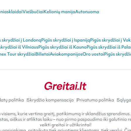
niasklaidai
Viešbučiai
Kelionių manija
Autonuoma
s skrydžiai į Londoną
Pigūs skrydžiai į Ispaniją
Pigūs skrydžiai į Vok
skrydžiai iš Vilniaus
Pigūs skrydžiai iš Kauno
Pigūs skrydžiai iš Pal
ex Tour skrydžiai
Bilietai
Aviakompanijos
Oro uostai
Pigūs skrydži
atų politika
Skrydžio kompensacija
Privatumo politika
Sąlygos
visiems, kurie vertina greitį, patikimumą ir sklandžius sprendimus.
astas, aiškus ir atliktas laiku – nuo pirmo paspaudimo iki galutini
veikti greitai ir užtikrintai!
 pasirinkimą, pritaikytą tiek privatiems klientams, tiek verslui. Č