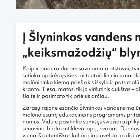
Į Šlyninkos vandens 
„keiksmažodžių“ bly
Kaip ir pridera doram savo amato atstovui, tvi
sutinka apsirėdęs kiek miltuotais lininiais marški
malūnininko kiemą prieš akis iškyla ir pats mal
kranto. Tiesa, matosi tik jo viršutinis aukštas – 
šlaite ir pasimato tik priėjus arčiau.
Zarasų rajone esančio Šlyninkos vandens malūno
malūno esantį edukacinėms programoms pritai
namus. Viduje pasitinka sumišęs šviežiai užpliky
senoviniu būdu ant klevo lapų, kvapas. Duonos
viena iš autentiškas kultūrinio paveldo tradicij