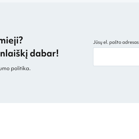
mieji?
Jūsų el. pašto adresas
laiškį dabar!
umo politika.