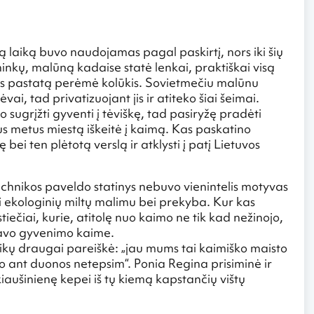
są laiką buvo naudojamas pagal paskirtį, nors iki šių
ininkų, malūną kadaise statė lenkai, praktiškai visą
kais pastatą perėmė kolūkis. Sovietmečiu malūnu
ai, tad privatizuojant jis ir atiteko šiai šeimai.
sugrįžti gyventi į tėviškę, tad pasiryžę pradėti
ius metus miestą iškeitė į kaimą. Kas paskatino
 bei ten plėtotą verslą ir atklysti į patį Lietuvos
chnikos paveldo statinys nebuvo vienintelis motyvas
i ekologinių miltų malimu bei prekyba. Kur kas
ečiai, kurie, atitolę nuo kaimo ne tik kad nežinojo,
davo gyvenimo kaime.
aikų draugai pareiškė: „jau mums tai kaimiško maisto
sto ant duonos netepsim“. Ponia Regina prisiminė ir
iaušinienę kepei iš tų kiemą kapstančių vištų