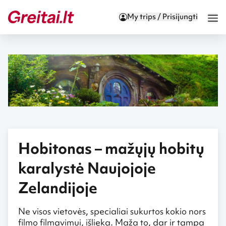
My trips / Prisijungti
Hobitonas – mažųjų hobitų
karalystė Naujojoje
Zelandijoje
Ne visos vietovės, specialiai sukurtos kokio nors
filmo filmavimui, išlieka. Maža to, dar ir tampa