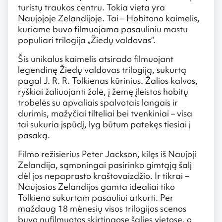
turistų traukos centru. Tokia vieta yra
Naujojoje Zelandijoje. Tai – Hobitono kaimelis,
kuriame buvo filmuojama pasauliniu mastu
populiari trilogija „Žiedų valdovas“.
Šis unikalus kaimelis atsirado filmuojant
legendinę Žiedų valdovas trilogiją, sukurtą
pagal J. R. R. Tolkienas kūrinius. Žalios kalvos,
ryškiai žaliuojanti žolė, į žemę įleistos hobitų
trobelės su apvaliais spalvotais langais ir
durimis, mažyčiai tilteliai bei tvenkiniai – visa
tai sukuria įspūdį, lyg būtum patekęs tiesiai į
pasaką.
Filmo režisierius Peter Jackson, kilęs iš Naujoji
Zelandija, sąmoningai pasirinko gimtąją šalį
dėl jos nepaprasto kraštovaizdžio. Ir tikrai –
Naujosios Zelandijos gamta idealiai tiko
Tolkieno sukurtam pasauliui atkurti. Per
maždaug 18 mėnesių visos trilogijos scenos
buvo nufilmuotos skirtingose šalies vietose, o