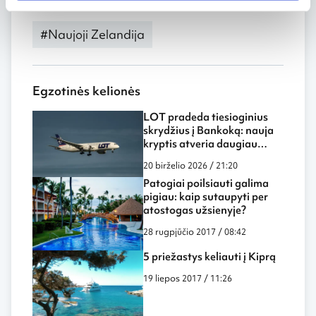
Grotažymės
#Naujoji Zelandija
Egzotinės kelionės
LOT pradeda tiesioginius
skrydžius į Bankoką: nauja
kryptis atveria daugiau
galimybių keliautojams iš
20 birželio 2026 / 21:20
Lietuvos
Patogiai poilsiauti galima
pigiau: kaip sutaupyti per
atostogas užsienyje?
28 rugpjūčio 2017 / 08:42
5 priežastys keliauti į Kiprą
19 liepos 2017 / 11:26