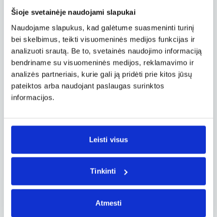
Šiandien Hobitonas yra viena lankomiausių
Šioje svetainėje naudojami slapukai
vietų Naujojoje Zelandijoje. Čia
organizuojamos ekskursijos, kurių metu galima
Naudojame slapukus, kad galėtume suasmeninti turinį
pasivaikščioti tarp hobitų namelių, užsukti į
bei skelbimus, teikti visuomeninės medijos funkcijas ir
garsųjį „Žaliąjį drakoną“ (Green Dragon) ir net
analizuoti srautą. Be to, svetainės naudojimo informaciją
paragauti vietinių gėrimų. Viskas sukurta taip,
bendriname su visuomeninės medijos, reklamavimo ir
kad lankytojas galėtų ne tik pamatyti, bet ir
analizės partneriais, kurie gali ją pridėti prie kitos jūsų
pajusti šio pasaulio atmosferą.
pateiktos arba naudojant paslaugas surinktos
informacijos.
Įdomu tai, kad daugelis čia apsilankiusių turistų
sako, jog po apsilankymo norisi dar kartą
peržiūrėti filmus – jau visai kitomis akimis.
Hobitonas leidžia bent trumpam pabėgti nuo
Leisti visus
realybės ir pasinerti į pasaulį, kuriame viskas
atrodo paprasčiau, jaukiau ir šiek tiek
magiškiau.
Tinkinti
Atmesti