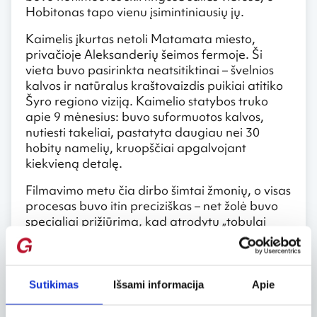
Hobitonas tapo vienu įsimintiniausių jų.
Kaimelis įkurtas netoli Matamata miesto,
privačioje Aleksanderių šeimos fermoje. Ši
vieta buvo pasirinkta neatsitiktinai – švelnios
kalvos ir natūralus kraštovaizdis puikiai atitiko
Šyro regiono viziją. Kaimelio statybos truko
apie 9 mėnesius: buvo suformuotos kalvos,
nutiesti takeliai, pastatyta daugiau nei 30
hobitų namelių, kruopščiai apgalvojant
kiekvieną detalę.
Filmavimo metu čia dirbo šimtai žmonių, o visas
procesas buvo itin preciziškas – net žolė buvo
specialiai prižiūrima, kad atrodytų „tobulai
netobula“. Po filmavimo dalis dekoracijų buvo
išardyta, tačiau vėliau, kuriant Hobitas,
Hobitonas buvo atstatytas dar detaliau ir
kokybiškiau – šįkart jau su mintimi jį išsaugoti
Sutikimas
Išsami informacija
Apie
ilgam.