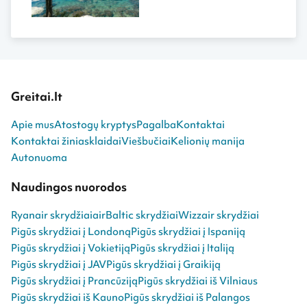
Greitai.lt
Apie mus
Atostogų kryptys
Pagalba
Kontaktai
Kontaktai žiniasklaidai
Viešbučiai
Kelionių manija
Autonuoma
Naudingos nuorodos
Ryanair skrydžiai
airBaltic skrydžiai
Wizzair skrydžiai
Pigūs skrydžiai į Londoną
Pigūs skrydžiai į Ispaniją
Pigūs skrydžiai į Vokietiją
Pigūs skrydžiai į Italiją
Pigūs skrydžiai į JAV
Pigūs skrydžiai į Graikiją
Pigūs skrydžiai į Prancūziją
Pigūs skrydžiai iš Vilniaus
Pigūs skrydžiai iš Kauno
Pigūs skrydžiai iš Palangos