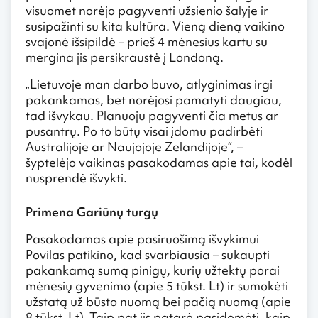
visuomet norėjo pagyventi užsienio šalyje ir
susipažinti su kita kultūra. Vieną dieną vaikino
svajonė išsipildė – prieš 4 mėnesius kartu su
mergina jis persikraustė į Londoną.
„Lietuvoje man darbo buvo, atlyginimas irgi
pakankamas, bet norėjosi pamatyti daugiau,
tad išvykau. Planuoju pagyventi čia metus ar
pusantrų. Po to būtų visai įdomu padirbėti
Australijoje ar Naujojoje Zelandijoje“, –
šyptelėjo vaikinas pasakodamas apie tai, kodėl
nusprendė išvykti.
Primena Gariūnų turgų
Pasakodamas apie pasiruošimą išvykimui
Povilas patikino, kad svarbiausia – sukaupti
pakankamą sumą pinigų, kurių užtektų porai
mėnesių gyvenimo (apie 5 tūkst. Lt) ir sumokėti
užstatą už būsto nuomą bei pačią nuomą (apie
8 tūkst. Lt). Taip pat jis patarė pasidomėti, kaip