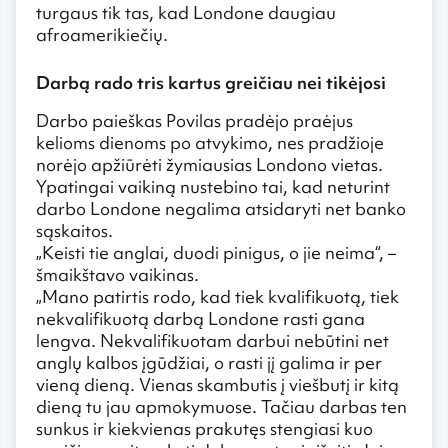
turgaus tik tas, kad Londone daugiau
afroamerikiečių.
Darbą rado tris kartus greičiau nei tikėjosi
Darbo paieškas Povilas pradėjo praėjus
kelioms dienoms po atvykimo, nes pradžioje
norėjo apžiūrėti žymiausias Londono vietas.
Ypatingai vaikiną nustebino tai, kad neturint
darbo Londone negalima atsidaryti net banko
sąskaitos.
„Keisti tie anglai, duodi pinigus, o jie neima“, –
šmaikštavo vaikinas.
„Mano patirtis rodo, kad tiek kvalifikuotą, tiek
nekvalifikuotą darbą Londone rasti gana
lengva. Nekvalifikuotam darbui nebūtini net
anglų kalbos įgūdžiai, o rasti jį galima ir per
vieną dieną. Vienas skambutis į viešbutį ir kitą
dieną tu jau apmokymuose. Tačiau darbas ten
sunkus ir kiekvienas prakutęs stengiasi kuo