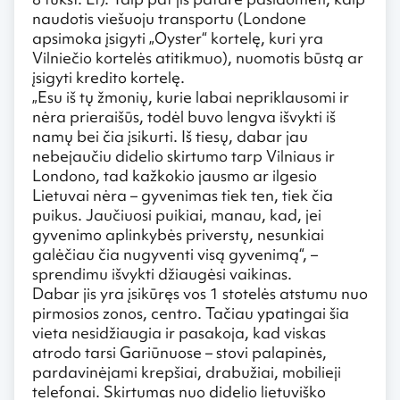
naudotis viešuoju transportu (Londone
apsimoka įsigyti „Oyster“ kortelę, kuri yra
Vilniečio kortelės atitikmuo), nuomotis būstą ar
įsigyti kredito kortelę.
„Esu iš tų žmonių, kurie labai nepriklausomi ir
nėra prieraišūs, todėl buvo lengva išvykti iš
namų bei čia įsikurti. Iš tiesų, dabar jau
nebejaučiu didelio skirtumo tarp Vilniaus ir
Londono, tad kažkokio jausmo ar ilgesio
Lietuvai nėra – gyvenimas tiek ten, tiek čia
puikus. Jaučiuosi puikiai, manau, kad, jei
gyvenimo aplinkybės priverstų, nesunkiai
galėčiau čia nugyventi visą gyvenimą“, –
sprendimu išvykti džiaugėsi vaikinas.
Dabar jis yra įsikūręs vos 1 stotelės atstumu nuo
pirmosios zonos, centro. Tačiau ypatingai šia
vieta nesidžiaugia ir pasakoja, kad viskas
atrodo tarsi Gariūnuose – stovi palapinės,
pardavinėjami krepšiai, drabužiai, mobilieji
telefonai. Skirtumas nuo didelio lietuviško