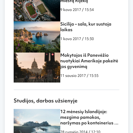
miestą Rijeką
9 kovo 2017 / 15:54
Sicilija – sala, kur sustoja
laikas
1 kovo 2017 / 15:30
Mokytojos iš Panevėžio
nuotykiai Amerikoje pakeitė
jos gyvenimą
11 sausio 2017 / 15:55
Studijos, darbas užsienyje
12 mėnesių Islandijoje:
mezgimo pamokos,
naršymas po konteinerius ir
mokytojos praktika
28 rugsėjo 2014 / 12:10