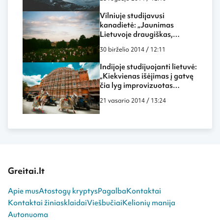
Vilniuje studijavusi
kanadietė: „Jaunimas
Lietuvoje draugiškas,
išsilavinęs ir linksmas“
30 birželio 2014 / 12:11
Indijoje studijuojanti lietuvė:
„Kiekvienas išėjimas į gatvę
čia lyg improvizuotas
spektaklis“
21 vasario 2014 / 13:24
Greitai.lt
Apie mus
Atostogų kryptys
Pagalba
Kontaktai
Kontaktai žiniasklaidai
Viešbučiai
Kelionių manija
Autonuoma