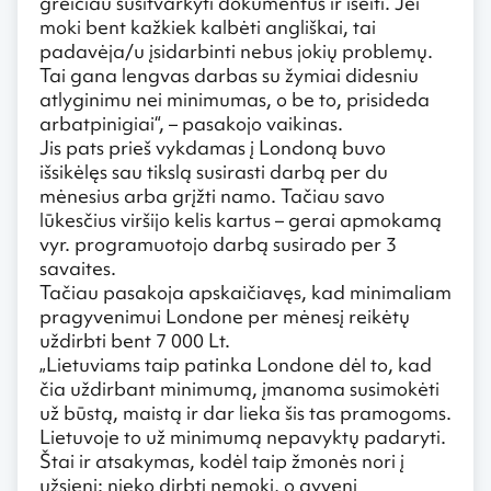
greičiau susitvarkyti dokumentus ir išeiti. Jei
moki bent kažkiek kalbėti angliškai, tai
padavėja/u įsidarbinti nebus jokių problemų.
Tai gana lengvas darbas su žymiai didesniu
atlyginimu nei minimumas, o be to, prisideda
arbatpinigiai“, – pasakojo vaikinas.
Jis pats prieš vykdamas į Londoną buvo
išsikėlęs sau tikslą susirasti darbą per du
mėnesius arba grįžti namo. Tačiau savo
lūkesčius viršijo kelis kartus – gerai apmokamą
vyr. programuotojo darbą susirado per 3
savaites.
Tačiau pasakoja apskaičiavęs, kad minimaliam
pragyvenimui Londone per mėnesį reikėtų
uždirbti bent 7 000 Lt.
„Lietuviams taip patinka Londone dėl to, kad
čia uždirbant minimumą, įmanoma susimokėti
už būstą, maistą ir dar lieka šis tas pramogoms.
Lietuvoje to už minimumą nepavyktų padaryti.
Štai ir atsakymas, kodėl taip žmonės nori į
užsienį: nieko dirbti nemoki, o gyveni