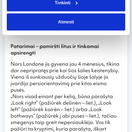
Tinkinti
pašnekovas.
Anot Povilo, labai erzina ir tai, kad Londono
internetui iki Lietuvos trūksta kokių 10 metų. Jo
Atmesti
netenkina nei greitis, nei dažni tiekimo
sutrikimai.
Patarimai – pamiršti litus ir tinkamai
apsirengti
Nors Londone jis gyvena jau 4 mėnesius, tikina
dar nepripratęs prie kai šios šalies keistenybių.
Viena iš sunkiausių užduočių šioje šalyje jis
įvardijo persiorientavimą prie kitos eismo
pusės.
„Nors visad einant per kelią, būna parašyta
„Look right” (pažiūrėk dešinėn – liet.), „Look
left“ (pažiūrėk kairėn – liet.) arba „Look
bothways” (pažiūrėk į abi puses – liet.), tačiau
smegenys taip greit nepersiauklėja. Vos tik
pažiūri ta kryptimi, kuria parašyta, iškart