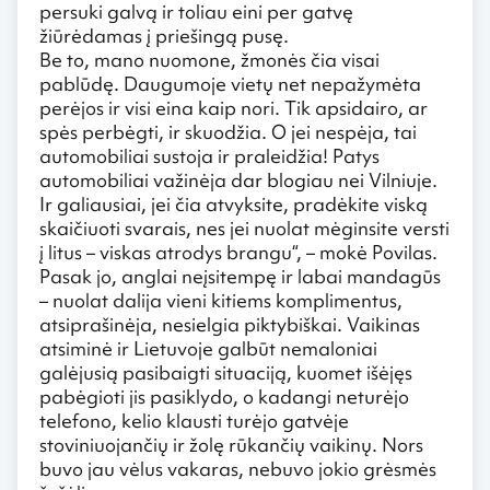
persuki galvą ir toliau eini per gatvę
žiūrėdamas į priešingą pusę.
Be to, mano nuomone, žmonės čia visai
pablūdę. Daugumoje vietų net nepažymėta
perėjos ir visi eina kaip nori. Tik apsidairo, ar
spės perbėgti, ir skuodžia. O jei nespėja, tai
automobiliai sustoja ir praleidžia! Patys
automobiliai važinėja dar blogiau nei Vilniuje.
Ir galiausiai, jei čia atvyksite, pradėkite viską
skaičiuoti svarais, nes jei nuolat mėginsite versti
į litus – viskas atrodys brangu“, – mokė Povilas.
Pasak jo, anglai neįsitempę ir labai mandagūs
– nuolat dalija vieni kitiems komplimentus,
atsiprašinėja, nesielgia piktybiškai. Vaikinas
atsiminė ir Lietuvoje galbūt nemaloniai
galėjusią pasibaigti situaciją, kuomet išėjęs
pabėgioti jis pasiklydo, o kadangi neturėjo
telefono, kelio klausti turėjo gatvėje
stoviniuojančių ir žolę rūkančių vaikinų. Nors
buvo jau vėlus vakaras, nebuvo jokio grėsmės