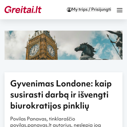
My trips / Prisijungti
Gyvenimas Londone: kaip
susirasti darbą ir išvengti
biurokratijos pinklių
Povilas Panavas, tinklaraščio
povilas.panavas.lt autorius, neslepia jog