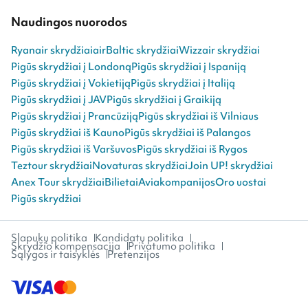
Naudingos nuorodos
Ryanair skrydžiai
airBaltic skrydžiai
Wizzair skrydžiai
Pigūs skrydžiai į Londoną
Pigūs skrydžiai į Ispaniją
Pigūs skrydžiai į Vokietiją
Pigūs skrydžiai į Italiją
Pigūs skrydžiai į JAV
Pigūs skrydžiai į Graikiją
Pigūs skrydžiai į Prancūziją
Pigūs skrydžiai iš Vilniaus
Pigūs skrydžiai iš Kauno
Pigūs skrydžiai iš Palangos
Pigūs skrydžiai iš Varšuvos
Pigūs skrydžiai iš Rygos
Teztour skrydžiai
Novaturas skrydžiai
Join UP! skrydžiai
Anex Tour skrydžiai
Bilietai
Aviakompanijos
Oro uostai
Pigūs skrydžiai
Slapukų politika
Kandidatų politika
Skrydžio kompensacija
Privatumo politika
Sąlygos ir taisyklės
Pretenzijos