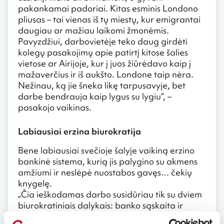
pakankamai padoriai. Kitas esminis Londono
pliusas – tai vienas iš tų miestų, kur emigrantai
daugiau ar mažiau laikomi žmonėmis.
Pavyzdžiui, darbovietėje teko daug girdėti
kolegų pasakojimų apie patirtį kitose šalies
vietose ar Airijoje, kur į juos žiūrėdavo kaip į
mažaverčius ir iš aukšto. Londone taip nėra.
Nežinau, ką jie šneka likę tarpusavyje, bet
darbe bendrauja kaip lygus su lygiu“, –
pasakojo vaikinas.
Labiausiai erzina biurokratija
Bene labiausiai svečioje šalyje vaikiną erzino
bankinė sistema, kurią jis palygino su akmens
amžiumi ir neslėpė nuostabos gavęs… čekių
knygelę.
„Čia ieškodamas darbo susidūriau tik su dviem
biurokratiniais dalykais: banko sąskaita ir
nacionalinio draudimo numeriu (NIN). Dėl