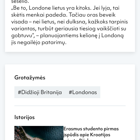
šešėlio.
„Be to, Londone lietus yra kitoks. Jei lyja, tai
skėtis menkai padeda. Tačiau oras beveik
visada – nei lietus, nei dulksna, kažkoks tarpinis
variantas, turbūt geriausia tiesiog vaikščioti su
gobtuvu“, – planuojantiems kelionę į Londoną
jis negailėjo patarimų.
Grotažymės
#Didžioji Britanija
#Londonas
Istorijos
Erasmus studento pirmas
įspūdis apie Kroatijos