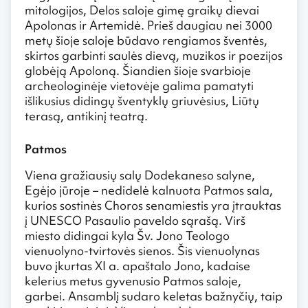
mitologijos, Delos saloje gimę graikų dievai
Apolonas ir Artemidė. Prieš daugiau nei 3000
metų šioje saloje būdavo rengiamos šventės,
skirtos garbinti saulės dievą, muzikos ir poezijos
globėją Apoloną. Šiandien šioje svarbioje
archeologinėje vietovėje galima pamatyti
išlikusius didingų šventyklų griuvėsius, Liūtų
terasą, antikinį teatrą.
Patmos
Viena gražiausių salų Dodekaneso salyne,
Egėjo jūroje – nedidelė kalnuota Patmos sala,
kurios sostinės Choros senamiestis yra įtrauktas
į UNESCO Pasaulio paveldo sąrašą. Virš
miesto didingai kyla Šv. Jono Teologo
vienuolyno-tvirtovės sienos. Šis vienuolynas
buvo įkurtas XI a. apaštalo Jono, kadaise
kelerius metus gyvenusio Patmos saloje,
garbei. Ansamblį sudaro keletas bažnyčių, taip