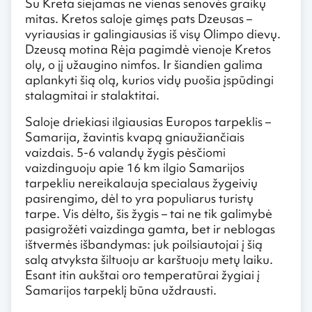
Su Kreta siejamas ne vienas senovės graikų
mitas. Kretos saloje gimęs pats Dzeusas –
vyriausias ir galingiausias iš visų Olimpo dievų.
Dzeusą motina Rėja pagimdė vienoje Kretos
olų, o jį užaugino nimfos. Ir šiandien galima
aplankyti šią olą, kurios vidų puošia įspūdingi
stalagmitai ir stalaktitai.
Saloje driekiasi ilgiausias Europos tarpeklis –
Samarija, žavintis kvapą gniaužiančiais
vaizdais. 5-6 valandų žygis pėsčiomi
vaizdinguoju apie 16 km ilgio Samarijos
tarpekliu nereikalauja specialaus žygeivių
pasirengimo, dėl to yra populiarus turistų
tarpe. Vis dėlto, šis žygis – tai ne tik galimybė
pasigrožėti vaizdinga gamta, bet ir neblogas
ištvermės išbandymas: juk poilsiautojai į šią
salą atvyksta šiltuoju ar karštuoju metų laiku.
Esant itin aukštai oro temperatūrai žygiai į
Samarijos tarpeklį būna uždrausti.