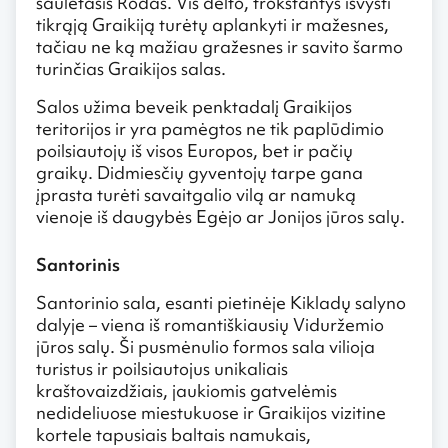
saulėtasis Rodas. Vis dėlto, trokštantys išvysti
tikrąją Graikiją turėtų aplankyti ir mažesnes,
tačiau ne ką mažiau gražesnes ir savito šarmo
turinčias Graikijos salas.
Salos užima beveik penktadalį Graikijos
teritorijos ir yra pamėgtos ne tik paplūdimio
poilsiautojų iš visos Europos, bet ir pačių
graikų. Didmiesčių gyventojų tarpe gana
įprasta turėti savaitgalio vilą ar namuką
vienoje iš daugybės Egėjo ar Jonijos jūros salų.
Santorinis
Santorinio sala, esanti pietinėje Kikladų salyno
dalyje – viena iš romantiškiausių Viduržemio
jūros salų. Ši pusmėnulio formos sala vilioja
turistus ir poilsiautojus unikaliais
kraštovaizdžiais, jaukiomis gatvelėmis
nedideliuose miestukuose ir Graikijos vizitine
kortele tapusiais baltais namukais,