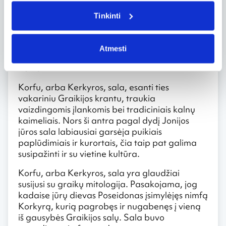
taipogi galima aplankyti Šv. Jono riterių
Tinkinti
ordino, kurie kadaise buvo įsikūrę netoliese
esančioje Rodo saloje, statytą XIV a. tvirtovę,
saugojusią uostą nuo priešų.
Atmesti
Korfu
Korfu, arba Kerkyros, sala, esanti ties
vakariniu Graikijos krantu, traukia
vaizdingomis įlankomis bei tradiciniais kalnų
kaimeliais. Nors ši antra pagal dydį Jonijos
jūros sala labiausiai garsėja puikiais
paplūdimiais ir kurortais, čia taip pat galima
susipažinti ir su vietine kultūra.
Korfu, arba Kerkyros, sala yra glaudžiai
susijusi su graikų mitologija. Pasakojama, jog
kadaise jūrų dievas Poseidonas įsimylėjęs nimfą
Korkyrą, kurią pagrobęs ir nugabenęs į vieną
iš gausybės Graikijos salų. Sala buvo