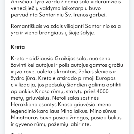
Anksčiau Tyro vardu žinoma sala viduramžiais
venecijiečių valdymo laikotarpiu buvo
pervadinta Santoriniu Šv. Irenos garbei.
Romantiškais vaizdais viliojanti Santorinio sala
yra ir viena brangiausių šioje šalyje.
Kreta
Kreta – didžiausia Graikijos sala, nuo seno
žavinti keliautojus ir poilsiautojus gamtos grožiu
ir įvairove, uolėtais krantais, žaliais slėniais ir
žydra jūra. Kretoje atsirado pirmoji Europos
civilizacija, jos pėdsakų šiandien galima aptikti
aplankius Knoso rūmų, statytų prieš 4000
metų, griuvėsius. Netoli salos sostinės
Herakliono esantys Knoso griuvėsiai mena
legendinio karaliaus Mino laikus. Mino sūnus
Minotauras buvo pusiau žmogus, pusiau bulius
ir gyveno rūmų požemių labirinte.