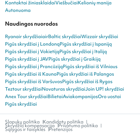
Kontaktai žiniasklaidai
Viešbučiai
Kelionių manija
Autonuoma
Naudingos nuorodos
Ryanair skrydžiai
airBaltic skrydžiai
Wizzair skrydžiai
Pigūs skrydžiai į Londoną
Pigūs skrydžiai į Ispaniją
Pigūs skrydžiai į Vokietiją
Pigūs skrydžiai į Italiją
Pigūs skrydžiai į JAV
Pigūs skrydžiai į Graikiją
Pigūs skrydžiai į Prancūziją
Pigūs skrydžiai iš Vilniaus
Pigūs skrydžiai iš Kauno
Pigūs skrydžiai iš Palangos
Pigūs skrydžiai iš Varšuvos
Pigūs skrydžiai iš Rygos
Teztour skrydžiai
Novaturas skrydžiai
Join UP! skrydžiai
Anex Tour skrydžiai
Bilietai
Aviakompanijos
Oro uostai
Pigūs skrydžiai
Slapukų politika
Kandidatų politika
Skrydžio kompensacija
Privatumo politika
Sąlygos ir taisyklės
Pretenzijos