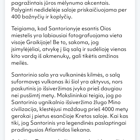
pagražintais jūros mėlynumo akcentais.
Palyginti nedidelėje saloje priskaičiuojama per
400 bažnyčių ir koplyčių.
Teigiama, kad Santorionyje esantis Oios
miestelis yra labiausiai fotografuojama vieta
visoje Graikijoje! Be to, sakoma, jog
įsimylėjėliai, atvykę į šią salą ir sudėlioję vienas
kito vardą iš akmenukų, gali tikėtis amžinos
meilės.
Santorinio sala yra vulkaninės kilmės, o salą
suformavęs vulkanas iki šiol yra aktyvus, nors
paskutinis jo išsiveržimas įvyko prieš daugiau
nei pusšimtį metų. Mokslininkai teigia, jog po
Santorinio ugnikalnio išsiveržimo žlugo Mino
civilizacija, klestėjusi maždaug prieš 4000 metų
gerokai į pietus esančioje Kretos saloje. Kai kas
tiki, jog Santorinis yra legendinės paslaptingai
pradingusios Atlantidos liekana.