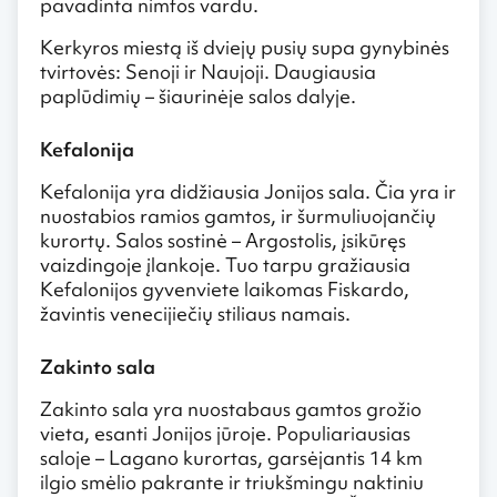
pavadinta nimfos vardu.
Kerkyros miestą iš dviejų pusių supa gynybinės
tvirtovės: Senoji ir Naujoji. Daugiausia
paplūdimių – šiaurinėje salos dalyje.
Kefalonija
Kefalonija yra didžiausia Jonijos sala. Čia yra ir
nuostabios ramios gamtos, ir šurmuliuojančių
kurortų. Salos sostinė – Argostolis, įsikūręs
vaizdingoje įlankoje. Tuo tarpu gražiausia
Kefalonijos gyvenviete laikomas Fiskardo,
žavintis venecijiečių stiliaus namais.
Zakinto sala
Zakinto sala yra nuostabaus gamtos grožio
vieta, esanti Jonijos jūroje. Populiariausias
saloje – Lagano kurortas, garsėjantis 14 km
ilgio smėlio pakrante ir triukšmingu naktiniu