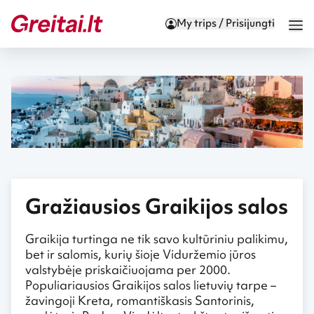
My trips / Prisijungti
Gražiausios Graikijos salos
Graikija turtinga ne tik savo kultūriniu palikimu,
bet ir salomis, kurių šioje Viduržemio jūros
valstybėje priskaičiuojama per 2000.
Populiariausios Graikijos salos lietuvių tarpe –
žavingoji Kreta, romantiškasis Santorinis,