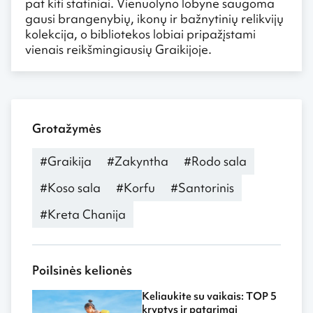
pat kiti statiniai. Vienuolyno lobyne saugoma
gausi brangenybių, ikonų ir bažnytinių relikvijų
kolekcija, o bibliotekos lobiai pripažįstami
vienais reikšmingiausių Graikijoje.
Grotažymės
#Graikija
#Zakyntha
#Rodo sala
#Koso sala
#Korfu
#Santorinis
#Kreta Chanija
Poilsinės kelionės
Keliaukite su vaikais: TOP 5
kryptys ir patarimai