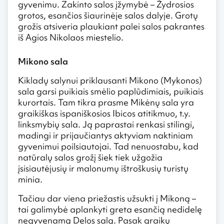
gyvenimu. Zakinto salos įžymybė – Žydrosios
grotos, esančios šiaurinėje salos dalyje. Grotų
grožis atsiveria plaukiant palei salos pakrantes
iš Agios Nikolaos miestelio.
Mikono sala
Kikladų salynui priklausanti Mikono (Mykonos)
sala garsi puikiais smėlio paplūdimiais, puikiais
kurortais. Tam tikra prasme Mikėnų sala yra
graikiškas ispaniškosios Ibicos atitikmuo, t.y.
linksmybių sala. Ją paprastai renkasi stilingi,
madingi ir prijaučiantys aktyviam naktiniam
gyvenimui poilsiautojai. Tad nenuostabu, kad
natūralų salos grožį šiek tiek užgožia
įsisiautėjusių ir malonumų ištroškusių turistų
minia.
Tačiau dar viena priežastis užsukti į Mikoną –
tai galimybė aplankyti greta esančią nedidelę
negyvenamą Delos salą. Pasak graikų