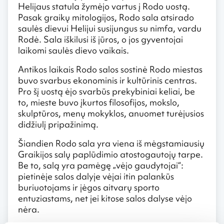
Helijaus statula žymėjo vartus į Rodo uostą.
Pasak graikų mitologijos, Rodo sala atsirado
saulės dievui Helijui susijungus su nimfa, vardu
Rodė. Sala iškilusi iš jūros, o jos gyventojai
laikomi saulės dievo vaikais.
Antikos laikais Rodo salos sostinė Rodo miestas
buvo svarbus ekonominis ir kultūrinis centras.
Pro šį uostą ėjo svarbūs prekybiniai keliai, be
to, mieste buvo įkurtos filosofijos, mokslo,
skulptūros, menų mokyklos, anuomet turėjusios
didžiulį pripažinimą.
Šiandien Rodo sala yra viena iš mėgstamiausių
Graikijos salų paplūdimio atostogautojų tarpe.
Be to, salą yra pamėgę „vėjo gaudytojai“:
pietinėje salos dalyje vėjai itin palankūs
buriuotojams ir jėgos aitvarų sporto
entuziastams, net jei kitose salos dalyse vėjo
nėra.