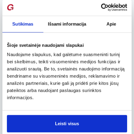
Koso sala
Romantišku „plūduriuojančių sodų“ vardu
vadinama Koso sala yra Egėjo jūroje, visai
Sutikimas
Išsami informacija
Apie
netoli Turkijos krantų. Tokį vardą sala gavo dėl
palyginti gausios žalumos. Vis dėlto, labiausiai
Koso salą garsina puikūs smėlio paplūdimiai,
Šioje svetainėje naudojami slapukai
traukiantys tingių atostogų mėgėjus. Tačiau ir
Naudojame slapukus, kad galėtume suasmeninti turinį
mėgstantys aktyvesnį poilsį bei besidomintys
bei skelbimus, teikti visuomeninės medijos funkcijas ir
istorija, archeologija čia randa ką veikti: saloje
gausu archeologinių vietovių ir antikinių
analizuoti srautą. Be to, svetainės naudojimo informaciją
statinių liekanų, menančių didingus laikus, kai
bendriname su visuomeninės medijos, reklamavimo ir
Kosas buvo svarbus tarptautinės prekybos
analizės partneriais, kurie gali ją pridėti prie kitos jūsų
taškas.
pateiktos arba naudojant paslaugas surinktos
informacijos.
Koso sala laikoma medicinos tėvo Hipokrato
gimtine. Ir šiandien galima aplankyti
asklepiono (šventyklos-gydyklos) griuvėsius.
Teigiama, jog būtent šioje šventykloje
Leisti visus
Hipokratas pradėjo savo, kaip žymiausio
Antikos gydytojo, karjerą. Salos sostinėje Kose