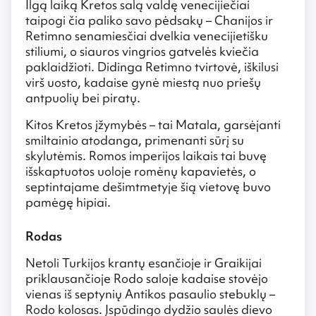
Ilgą laiką Kretos salą valdę venecijiečiai
taipogi čia paliko savo pėdsakų – Chanijos ir
Retimno senamiesčiai dvelkia venecijietišku
stiliumi, o siauros vingrios gatvelės kviečia
paklaidžioti. Didinga Retimno tvirtovė, iškilusi
virš uosto, kadaise gynė miestą nuo priešų
antpuolių bei piratų.
Kitos Kretos įžymybės – tai Matala, garsėjanti
smiltainio atodanga, primenanti sūrį su
skylutėmis. Romos imperijos laikais tai buvę
išskaptuotos uoloje romėnų kapavietės, o
septintajame dešimtmetyje šią vietovę buvo
pamėgę hipiai.
Rodas
Netoli Turkijos krantų esančioje ir Graikijai
priklausančioje Rodo saloje kadaise stovėjo
vienas iš septynių Antikos pasaulio stebuklų –
Rodo kolosas. Įspūdingo dydžio saulės dievo