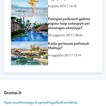
8 spalio 2019 / 14:18
Patogiai poilsiauti galima
pigiau: kaip sutaupyti per
atostogas užsienyje?
28 rugpjūčio 2017 / 08:42
Kada geriausia poilsiauti
Maltoje?
4 rugpjūčio 2017 / 13:14
Greitai.lt
Apie mus
Atostogų kryptys
Pagalba
Kontaktai