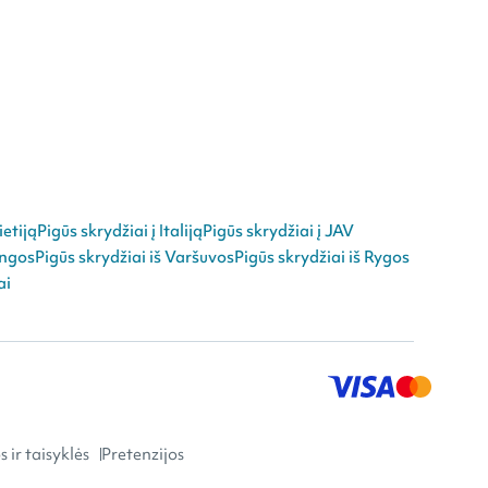
ietiją
Pigūs skrydžiai į Italiją
Pigūs skrydžiai į JAV
angos
Pigūs skrydžiai iš Varšuvos
Pigūs skrydžiai iš Rygos
ai
 ir taisyklės
Pretenzijos