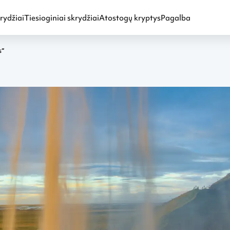
rydžiai
Tiesioginiai skrydžiai
Atostogų kryptys
Pagalba
s“