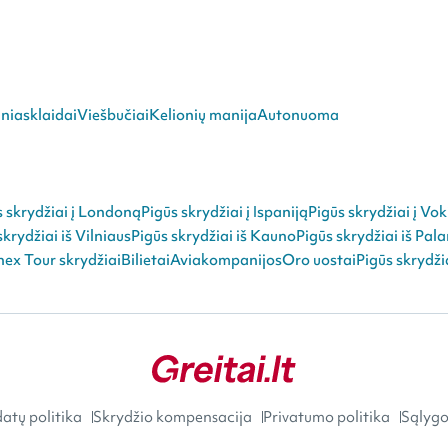
niasklaidai
Viešbučiai
Kelionių manija
Autonuoma
s skrydžiai į Londoną
Pigūs skrydžiai į Ispaniją
Pigūs skrydžiai į Vok
skrydžiai iš Vilniaus
Pigūs skrydžiai iš Kauno
Pigūs skrydžiai iš Pal
ex Tour skrydžiai
Bilietai
Aviakompanijos
Oro uostai
Pigūs skrydži
atų politika
Skrydžio kompensacija
Privatumo politika
Sąlygos