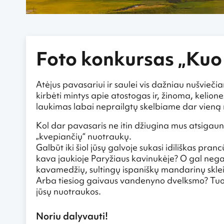
Foto konkursas „Kuo 
Atėjus pavasariui ir saulei vis dažniau nušvie
kirbėti mintys apie atostogas ir, žinoma, kelione
laukimas labai neprailgtų skelbiame dar vieną 
Kol dar pavasaris ne itin džiugina mus atsiga
„kvepiančių“ nuotraukų.
Galbūt iki šiol jūsų galvoje sukasi idiliškas pr
kava jaukioje Paryžiaus kavinukėje? O gal negal
kavamedžių, sultingų ispaniškų mandarinų skle
Arba tiesiog gaivaus vandenyno dvelksmo? Tuom
jūsų nuotraukos.
Noriu dalyvauti!