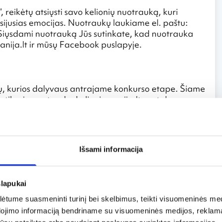
 reikėtų atsiųsti savo kelionių nuotrauką, kuri
usijusias emocijas. Nuotraukų laukiame el. paštu:
. Siųsdami nuotrauką Jūs sutinkate, kad nuotrauka
anija.lt ir mūsų Facebook puslapyje.
sių, kurios dalyvaus antrajame konkurso etape. Šiame
 patikusią nuotrauką kelioniumanija.lt portalo
uotraukos, sulaukusios daugiausiai „patinka“
Išsami informacija
mybę laimėti ZOOMBOOK parengtą prizą – fotoknygą
acija apie fotoknygą: formatas (pasirinktinai) –
slapukai
 – 24 psl., bei asmeninis viršelis. Sužinok daugiau
tume suasmeninti turinį bei skelbimus, teikti visuomeninės medij
dojimo informaciją bendriname su visuomeninės medijos, reklamav