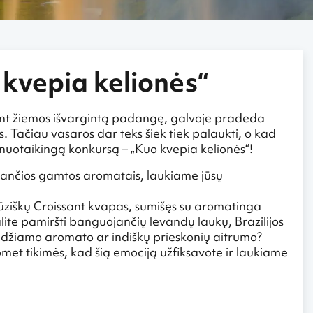
kvepia kelionės“
čiant žiemos išvargintą padangę, galvoje pradeda
s. Tačiau vasaros dar teks šiek tiek palaukti, o kad
nuotaikingą konkursą – „Kuo kvepia kelionės“!
unančios gamtos aromatais, laukiame jūsų
ancūziškų Croissant kvapas, sumišęs su aromatinga
ite pamiršti banguojančių levandų laukų, Brazilijos
idžiamo aromato ar indiškų prieskonių aitrumo?
et tikimės, kad šią emociją užfiksavote ir laukiame