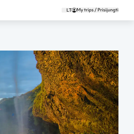
My trips / Prisijungti
LT