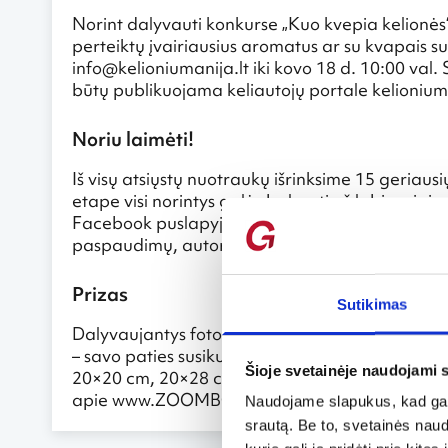
Norint dalyvauti konkurse „Kuo kvepia kelionės“,
perteiktų įvairiausius aromatus ar su kvapais s
info@kelioniumanija.lt iki kovo 18 d. 10:00 val
būtų publikuojama keliautojų portale kelionium
Noriu laimėti!
Iš visų atsiųstų nuotraukų išrinksime 15 geriau
etape visi norintys galės balsuoti už labiausiai
Facebook puslapyje iki kovo 19 d. 15:00 val. N
paspaudimų, autorius laimės pagrindinį prizą!
Prizas
Sutikimas
Dalyvaujantys foto konkurse turi puikią gali
– savo paties susikurtą nuotraukų knygą. Inform
Šioje svetainėje naudojami 
20×20 cm, 20×28 cm, 28×20 cm; puslapių skaičius
apie www.ZOOMBOOK.lt fotoknygas.
Naudojame slapukus, kad galė
srautą. Be to, svetainės nau