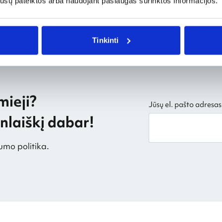
os jūsų pateiktos arba naudojant paslaugas surinktos informacijos.
Tinkinti
mieji?
Jūsų el. pašto adresas
laiškį dabar!
umo politika.