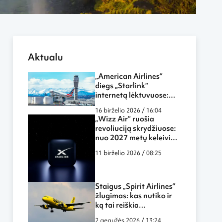
Aktualu
„American Airlines“
diegs „Starlink“
internetą lėktuvuose:
skrydžiai tampa dar
16 birželio 2026 / 16:04
labiau panašūs į darbą
„Wizz Air“ ruošia
biure ar namuose
revoliuciją skrydžiuose:
nuo 2027 metų keleiviai
galės naudotis „Starlink“
11 birželio 2026 / 08:25
internetu ore
Staigus „Spirit Airlines“
žlugimas: kas nutiko ir
ką tai reiškia
keliautojams?
2 gegužės 2026 / 13:24