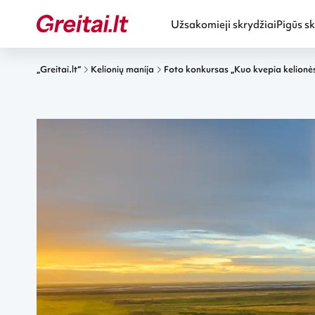
Užsakomieji skrydžiai
Pigūs sk
„Greitai.lt“
Kelionių manija
Foto konkursas „Kuo kvepia kelionė