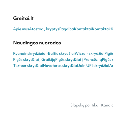
Greitai.lt
Apie mus
Atostogų kryptys
Pagalba
Kontaktai
Kontaktai ži
Naudingos nuorodos
Ryanair skrydžiai
airBaltic skrydžiai
Wizzair skrydžiai
Pigū
Pigūs skrydžiai į Graikiją
Pigūs skrydžiai į Prancūziją
Pigūs 
Teztour skrydžiai
Novaturas skrydžiai
Join UP! skrydžiai
An
Slapukų politika
Kandid