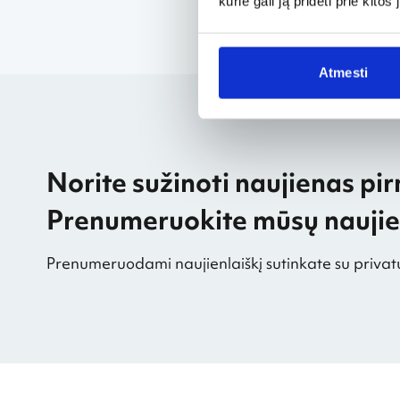
kurie gali ją pridėti prie kit
Atmesti
Norite sužinoti naujienas pir
Prenumeruokite mūsų naujien
Prenumeruodami naujienlaiškį sutinkate su privat