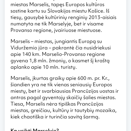
miestas Marselis, tapęs Europos kultūros
sostine kartu su Slovakijos miestu Košice. Iš
tiesų, gausybė kultūrinių renginių 2013-aisiais
numatyta ne tik Marselyje, bet ir visame
Provanso regione, įvairiuose miestuose.
Marselis – miestas, jungiantis Europą su
Viduržemio jūra – pakrantė čia nusidriekusi
apie 140 km. Marselio-Provanso regione
gyvena 1,8 mln. žmonių, o kasmet šį kraštą
aplanko apie 10 mln. turistų.
Marselis, įkurtas graikų apie 600 m. pr. Kr.,
šiandien yra ne tik vienas seniausių Europos
miestų, bet ir svarbiausias Prancūzijos uostas ir
antras pagal gyventojų skaičių šalies miestas.
Tiesa, Marselis nėra tipiškas Prancūzijos
miestas, greičiau, kultūrų ir tautybių mozaika,
kiek chaotiška ir turinčia savitą šarmą.
Ką veikti Marselyje?