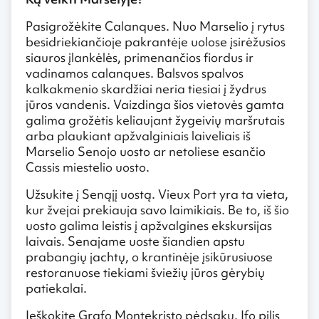
Pasigrožėkite Calanques. Nuo Marselio į rytus
besidriekiančioje pakrantėje uolose įsirėžusios
siauros įlankėlės, primenančios fiordus ir
vadinamos calanques. Balsvos spalvos
kalkakmenio skardžiai neria tiesiai į žydrus
jūros vandenis. Vaizdinga šios vietovės gamta
galima grožėtis keliaujant žygeivių maršrutais
arba plaukiant apžvalginiais laiveliais iš
Marselio Senojo uosto ar netoliese esančio
Cassis miestelio uosto.
Užsukite į Senąjį uostą. Vieux Port yra ta vieta,
kur žvejai prekiauja savo laimikiais. Be to, iš šio
uosto galima leistis į apžvalgines ekskursijas
laivais. Senajame uoste šiandien apstu
prabangių jachtų, o krantinėje įsikūrusiuose
restoranuose tiekiami šviežių jūros gėrybių
patiekalai.
Ieškokite Grafo Montekristo pėdsakų. Ifo pilis