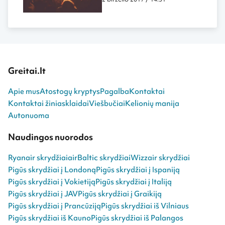
Greitai.lt
Apie mus
Atostogų kryptys
Pagalba
Kontaktai
Kontaktai žiniasklaidai
Viešbučiai
Kelionių manija
Autonuoma
Naudingos nuorodos
Ryanair skrydžiai
airBaltic skrydžiai
Wizzair skrydžiai
Pigūs skrydžiai į Londoną
Pigūs skrydžiai į Ispaniją
Pigūs skrydžiai į Vokietiją
Pigūs skrydžiai į Italiją
Pigūs skrydžiai į JAV
Pigūs skrydžiai į Graikiją
Pigūs skrydžiai į Prancūziją
Pigūs skrydžiai iš Vilniaus
Pigūs skrydžiai iš Kauno
Pigūs skrydžiai iš Palangos