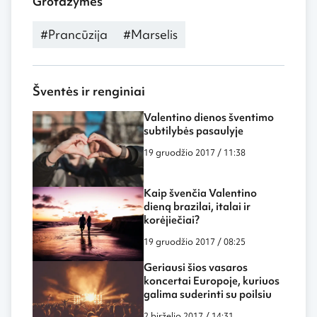
Grotažymės
#Prancūzija
#Marselis
Šventės ir renginiai
Valentino dienos šventimo
subtilybės pasaulyje
19 gruodžio 2017 / 11:38
Kaip švenčia Valentino
dieną brazilai, italai ir
korėjiečiai?
19 gruodžio 2017 / 08:25
Geriausi šios vasaros
koncertai Europoje, kuriuos
galima suderinti su poilsiu
2 birželio 2017 / 14:31