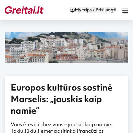
My trips / Prisijungti
Europos kultūros sostinė
Marselis: „jauskis kaip
namie“
Vous êtes ici chez vous – jauskis kaip namie.
Tokiu šūkiu šiemet pasitinka Prancūzijos