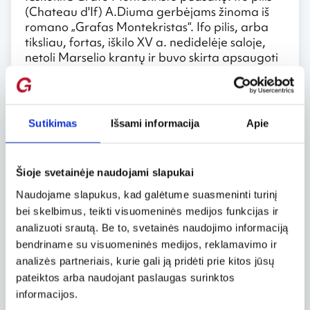
(Chateau d'If) A.Diuma gerbėjams žinoma iš
romano „Grafas Montekristas“. Ifo pilis, arba
tiksliau, fortas, iškilo XV a. nedidelėje saloje,
netoli Marselio krantų ir buvo skirta apsaugoti
uostą. Vėliau, išnaudojant puikią forto padėtį,
čia buvo įrengtas kalėjimas, daugiausia
politiniams kalinimas. Kalėjimo funkciją pilis
atliko iki XIX a. pabaigos. Į salą kursuoja
Sutikimas
Išsami informacija
Apie
laiveliai iš senojo Marselio uosto, Vieux Port.
Pasižvalgykite virš miesto stogų. Neobizantinė
Šioje svetainėje naudojami slapukai
Notre Dame de la Garde bažnyčia įsikūrusi ant
kalvos, aukščiausioje Marselio vietoje.
Naudojame slapukus, kad galėtume suasmeninti turinį
Nenuostabu, jog nuo čia atsiveria puiki miesto
bei skelbimus, teikti visuomeninės medijos funkcijas ir
panorama. Ši bažnyčia ilgą laiką buvo svarbi
analizuoti srautą. Be to, svetainės naudojimo informaciją
žuvies prekeiviams, kurie gaudavo
bendriname su visuomeninės medijos, reklamavimo ir
palaiminimą savo prekybiniams laivams.
analizės partneriais, kurie gali ją pridėti prie kitos jūsų
Bažnyčios įžymybė – paauksuota Švč.
pateiktos arba naudojant paslaugas surinktos
Mergelės Marijos skulptūra.
informacijos.
Aplankykite Marselio muziejus. Jų čia tikrai ne