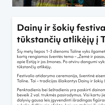
Dainų ir šokių festiva
tūkstančių atlikėjų į 
Šių metų liepos 1-3 dienoms Taline vyks ilgametes 
kartą rengiamos šventės tema – „Žemė ir pasauli
apie Estiją ir jos žmones. Po atviru dangumi vyks
tūkstančių atlikėjų.
Festivalio atidarymo ceremonija, šventinė eise
Taline. Tai – tradicijas išlaikantys Dainų ir šok
Penktadienis bei šeštadienis yra paskirti dainom
beveik 2 val. trukmės pasirodymus. Visi kartu ji
dalyvių gausa leis įgyvendinti išradingas figūra