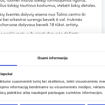
ršaus, tuomet matosi šokėjų formuojamos figūros.
ius šokėjų tautinius kostiumus, stebėti šokių detales.
ų šventės dalyvių eisena nuo Talino centro iki
ai bei orkestrai surengs beveik 6 val. trukmės
choruose dalyvaus beveik 18 tūkst. artistų.
 per penkis metu suburianti draugėn dešimtis
omet pirmasis festivalis buvo suorganizuotas antrame
 festivalis buvo perkeltas į sostinę Taliną. Šiuo metu
2003 m. lapkritį UNESCO paskelbė Estijos dainų ir
terialaus žmonijos paveldo šedevru.
Išsami informacija
 metais. Paskutinį kartą ji vyko prieš dvejus metus
slapukai
tume suasmeninti turinį bei skelbimus, teikti visuomeninės medij
dojimo informaciją bendriname su visuomeninės medijos, reklamav
os jūsų pateiktos arba naudojant paslaugas surinktos informacijos.