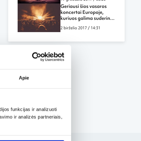
Geriausi šios vasaros
koncertai Europoje,
kuriuos galima suderinti
su poilsiu
2 birželio 2017 / 14:31
Apie
os funkcijas ir analizuoti
imo ir analizės partneriais,