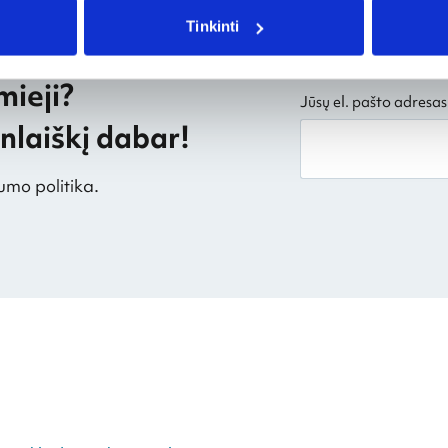
Tinkinti
mieji?
Jūsų el. pašto adresas
laiškį dabar!
umo politika.