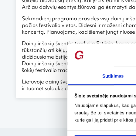
sukelia didžiausią efektą, kai yra stebimi iš vi
Arčiau dalyvių esantys žiūrovai galės matyti dail
Sekmadienį programa prasidės visų dainų ir šoki
pačios festivalio vietos. Didesni ir mažesni chor
koncertą. Planuojama, kad šiemet jungtiniuose 
Dainų ir šokių šventės tradicija Estijoje, kartą
tūkstančių atlikėjų, prasidėjo 1869 metais. Tu
didžiausiame Estijos mieste Tartu, o 1896-aisiais
Dainų ir šokių šventė apima ir liaudies šokius. 
šokių festivalio tradiciją esant žodinio ir nema
Sutikimas
Lietuvoje dainų šventė planuojama surengti 2012
ir tuomet sulaukė daugiau nei 16 tūkst. dalyvių.
Šioje svetainėje naudojami 
Naudojame slapukus, kad galė
srautą. Be to, svetainės nau
kurie gali ją pridėti prie kit