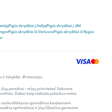
ietiją
Pigūs skrydžiai į Italiją
Pigūs skrydžiai į JAV
angos
Pigūs skrydžiai iš Varšuvos
Pigūs skrydžiai iš Rygos
ai
 ir taisyklės
Pretenzijos
 Jūsų poreikiai – mūsų prioritetas! Siekiame
o rezultato. Dabar kaip niekada palankus metas
ia rasite efektyvius sprendimus kasdieniams
ektų optimaliausi ir jūsų lūkesčius geriausiai