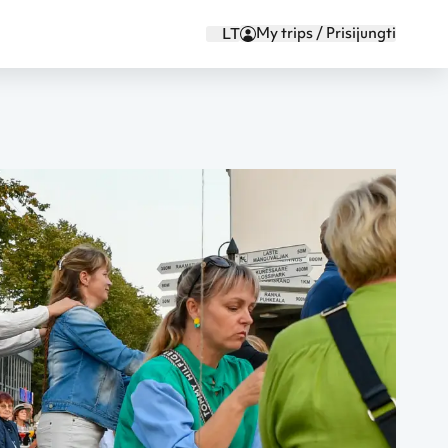
My trips / Prisijungti
LT