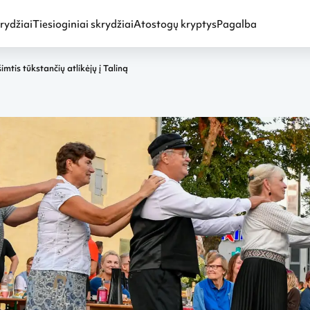
rydžiai
Tiesioginiai skrydžiai
Atostogų kryptys
Pagalba
imtis tūkstančių atlikėjų į Taliną