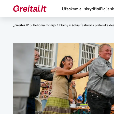
Užsakomieji skrydžiai
Pigūs sk
„Greitai.lt“
Kelionių manija
Dainų ir šokių festivalis pritrauks deš