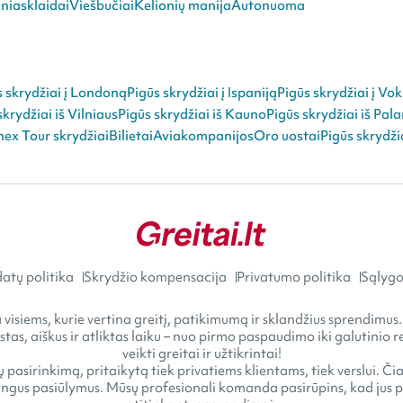
niasklaidai
Viešbučiai
Kelionių manija
Autonuoma
s skrydžiai į Londoną
Pigūs skrydžiai į Ispaniją
Pigūs skrydžiai į Vok
skrydžiai iš Vilniaus
Pigūs skrydžiai iš Kauno
Pigūs skrydžiai iš Pal
ex Tour skrydžiai
Bilietai
Aviakompanijos
Oro uostai
Pigūs skrydži
atų politika
Skrydžio kompensacija
Privatumo politika
Sąlygos
visiems, kurie vertina greitį, patikimumą ir sklandžius sprendimus.
astas, aiškus ir atliktas laiku – nuo pirmo paspaudimo iki galutini
veikti greitai ir užtikrintai!
 pasirinkimą, pritaikytą tiek privatiems klientams, tiek verslui. Č
gus pasiūlymus. Mūsų profesionali komanda pasirūpins, kad jus pasi