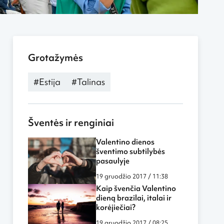
Grotažymės
#Estija
#Talinas
Šventės ir renginiai
Valentino dienos
šventimo subtilybės
pasaulyje
19 gruodžio 2017 / 11:38
Kaip švenčia Valentino
dieną brazilai, italai ir
korėjiečiai?
19 gruodžio 2017 / 08:25