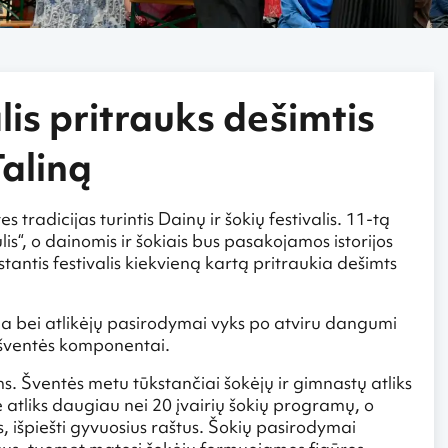
lis pritrauks dešimtis
Taliną
tradicijas turintis Dainų ir šokių festivalis. 11-tą
s“, o dainomis ir šokiais bus pasakojamos istorijos
tantis festivalis kiekvieną kartą pritraukia dešimts
na bei atlikėjų pasirodymai vyks po atviru dangumi
ių šventės komponentai.
s. Šventės metu tūkstančiai šokėjų ir gimnastų atliks
e atliks daugiau nei 20 įvairių šokių programų, o
s, išpiešti gyvuosius raštus. Šokių pasirodymai