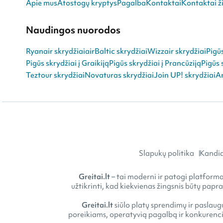
Apie mus
Atostogų kryptys
Pagalba
Kontaktai
Kontaktai ži
Naudingos nuorodos
Ryanair skrydžiai
airBaltic skrydžiai
Wizzair skrydžiai
Pigū
Pigūs skrydžiai į Graikiją
Pigūs skrydžiai į Prancūziją
Pigūs 
Teztour skrydžiai
Novaturas skrydžiai
Join UP! skrydžiai
An
Slapukų politika
Kandid
Greitai.lt
– tai moderni ir patogi platforma 
užtikrinti, kad kiekvienas žingsnis būtų papr
Greitai.lt
siūlo platų sprendimų ir paslaugų
poreikiams, operatyvią pagalbą ir konkurencin