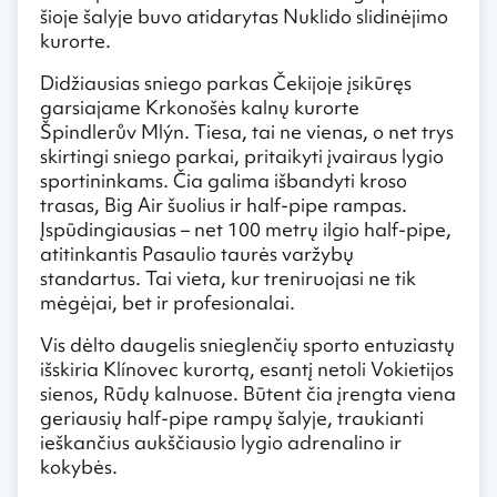
šioje šalyje buvo atidarytas Nuklido slidinėjimo
kurorte.
Didžiausias sniego parkas Čekijoje įsikūręs
garsiajame Krkonošės kalnų kurorte
Špindlerův Mlýn. Tiesa, tai ne vienas, o net trys
skirtingi sniego parkai, pritaikyti įvairaus lygio
sportininkams. Čia galima išbandyti kroso
trasas, Big Air šuolius ir half-pipe rampas.
Įspūdingiausias – net 100 metrų ilgio half-pipe,
atitinkantis Pasaulio taurės varžybų
standartus. Tai vieta, kur treniruojasi ne tik
mėgėjai, bet ir profesionalai.
Vis dėlto daugelis snieglenčių sporto entuziastų
išskiria Klínovec kurortą, esantį netoli Vokietijos
sienos, Rūdų kalnuose. Būtent čia įrengta viena
geriausių half-pipe rampų šalyje, traukianti
ieškančius aukščiausio lygio adrenalino ir
kokybės.