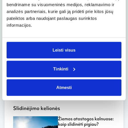
Freestyle kultūra Čekijoje kasmet stiprėja, o
bendriname su visuomeninės medijos, reklamavimo ir
sniego parkai tampa ne tik sporto, bet ir
analizės partneriais, kurie gali ją pridėti prie kitos jūsų
bendruomenės susitikimų vieta. Tai dar viena
pateiktos arba naudojant paslaugas surinktos
priežastis, kodėl Čekijos slidinėjimo kurortai vis
informacijos.
dažniau pasirenkami ne tik dėl kainos ar
patogumo, bet ir dėl kokybiškos bei
įvairiapusės patirties kalnuose.
Leisti visus
Tinkinti
Grotažymės
#Čekija
Atmesti
Slidinėjimo kelionės
Žiemos atostogos kalnuose:
kaip slidinėti pigiau?