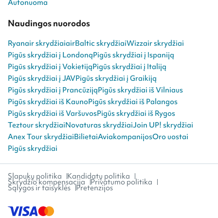
Autonuoma
Naudingos nuorodos
Ryanair skrydžiai
airBaltic skrydžiai
Wizzair skrydžiai
Pigūs skrydžiai į Londoną
Pigūs skrydžiai į Ispaniją
Pigūs skrydžiai į Vokietiją
Pigūs skrydžiai į Italiją
Pigūs skrydžiai į JAV
Pigūs skrydžiai į Graikiją
Pigūs skrydžiai į Prancūziją
Pigūs skrydžiai iš Vilniaus
Pigūs skrydžiai iš Kauno
Pigūs skrydžiai iš Palangos
Pigūs skrydžiai iš Varšuvos
Pigūs skrydžiai iš Rygos
Teztour skrydžiai
Novaturas skrydžiai
Join UP! skrydžiai
Anex Tour skrydžiai
Bilietai
Aviakompanijos
Oro uostai
Pigūs skrydžiai
Slapukų politika
Kandidatų politika
Skrydžio kompensacija
Privatumo politika
Sąlygos ir taisyklės
Pretenzijos