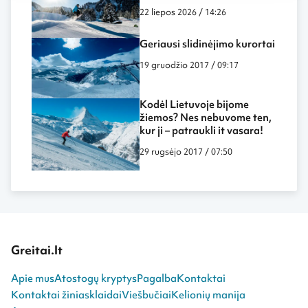
22 liepos 2026 / 14:26
Geriausi slidinėjimo kurortai
19 gruodžio 2017 / 09:17
Kodėl Lietuvoje bijome
žiemos? Nes nebuvome ten,
kur ji – patraukli it vasara!
29 rugsėjo 2017 / 07:50
Greitai.lt
Apie mus
Atostogų kryptys
Pagalba
Kontaktai
Kontaktai žiniasklaidai
Viešbučiai
Kelionių manija