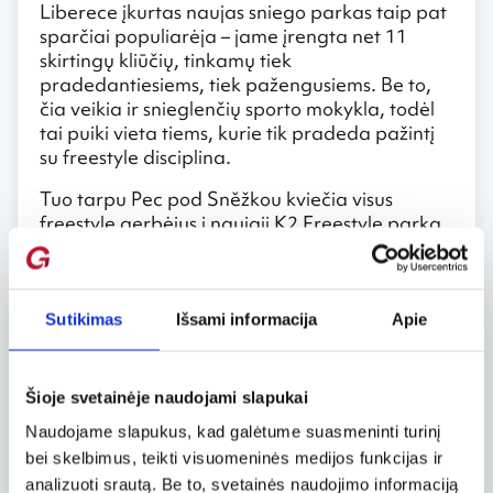
Liberece įkurtas naujas sniego parkas taip pat
sparčiai populiarėja – jame įrengta net 11
skirtingų kliūčių, tinkamų tiek
pradedantiesiems, tiek pažengusiems. Be to,
čia veikia ir snieglenčių sporto mokykla, todėl
tai puiki vieta tiems, kurie tik pradeda pažintį
su freestyle disciplina.
Tuo tarpu Pec pod Sněžkou kviečia visus
freestyle gerbėjus į naująjį K2 Freestyle parką.
Tai moderni erdvė, kurioje galima tobulinti
triukus, lavinti techniką ir tiesiog mėgautis
kūrybišku slydimu sniegu.
Sutikimas
Išsami informacija
Apie
Čekijos sniego parkai išsiskiria tuo, kad yra
nuolat atnaujinami, prižiūrimi ir pritaikyti
skirtingiems gebėjimų lygiams. Nesvarbu, ar
Šioje svetainėje naudojami slapukai
žengiate pirmuosius žingsnius snieglenčių
sporte, ar jau bandote sudėtingus triukus – čia
Naudojame slapukus, kad galėtume suasmeninti turinį
rasite sau tinkamą vietą.
bei skelbimus, teikti visuomeninės medijos funkcijas ir
analizuoti srautą. Be to, svetainės naudojimo informaciją