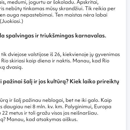
ais, medumi, jogurtu ar šokoladu. Apskritai,
s nebūtų tinkamas mūsų skrandžiui. Tik reikia per
ten auga nepastebimai. Ten maistas nėra labai
(Juokiasi.)
yla spalvingas ir triukšmingas karnavalas.
 tik dviejose valstijose iš 26, kiekvienoje jų gyvenimas
 Rio skiriasi kaip diena ir naktis. Manau, kad Rio
šką dvasią.
i pažinai šalį ir jos kultūrą? Kiek laiko prireiktų
ūrą ir šalį pažinau neblogai, bet ne iki galo. Kaip
otas daugiau nei 8 mln. kv. km. Palyginimui, Europa
22 metus ir toli gražu visos jos neišnaršiau.
iliją? Manau, kad atsakymas aiškus.