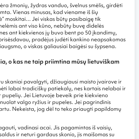
ėra žmonių, žydras vanduo, švelnus smėlis, girdėti
amta. Vienas minusas, kad viename iš šių
 moskitai… Jei viskas būtų pasibaigę tik
melėmis ant viso kūno, nebūtų buvę didelės
 nes ant kiekvienos jų buvo bent po 50 įkandimų,
r prisėsdavau, pradėjus judėti kankino neapsakomas
žiaugsmo, o viskas galiausiai baigėsi su šypsena.
sia, o kas ne taip priimtina mūsų lietuviškam
 skaniai pavalgyti, džiaugiausi maisto įvairove ir
ti labai tradiciškų patiekalų, nes kartais nelabai ir
 pupelių. Jei Lietuvoje beveik prie kiekvieno
i nuolat valgo ryžius ir pupeles. Jei pagrindinis
rtu. Nekeista, jog dėl to teko priaugti papildomų
agauti, vadinasi acai. Jis pagamintas iš vaisių,
aldus ir neturi gardaus skonio, jis maišomas su