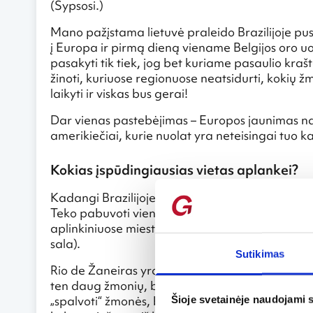
(Šypsosi.)
Mano pažįstama lietuvė praleido Brazilijoje pus
į Europa ir pirmą dieną viename Belgijos oro uo
pasakyti tik tiek, jog bet kuriame pasaulio kraš
žinoti, kuriuose regionuose neatsidurti, kokių žm
laikyti ir viskas bus gerai!
Dar vienas pastebėjimas – Europos jaunimas na
amerikiečiai, kurie nuolat yra neteisingai tuo ka
Kokias įspūdingiausias vietas aplankei?
Kadangi Brazilijoje praleidau du mėnesius ir tek
Teko pabuvoti vienuose iš didžiausių ir įžymiausi
aplinkiniuose miesteliuose ir nuostabaus grožio
sala).
Sutikimas
Rio de Žaneiras yra idealių atostogų miestas.
ten daug žmonių, bet jie gerokai skiriasi nuo eu
„spalvoti“ žmonės, braziliška muzika, į dredus s
Šioje svetainėje naudojami 