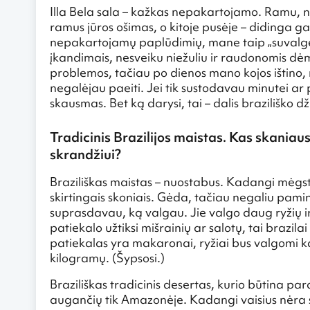
Illa Bela sala – kažkas nepakartojamo. Ramu, n
ramus jūros ošimas, o kitoje pusėje – didinga g
nepakartojamų paplūdimių, mane taip „suvalgė“
įkandimais, nesveiku niežuliu ir raudonomis dė
problemos, tačiau po dienos mano kojos ištino,
negalėjau paeiti. Jei tik sustodavau minutei a
skausmas. Bet ką darysi, tai – dalis braziliško d
Tradicinis Brazilijos maistas. Kas skaniau
skrandžiui?
Braziliškas maistas – nuostabus. Kadangi mėgstu
skirtingais skoniais. Gėda, tačiau negaliu paminė
suprasdavau, ką valgau. Jie valgo daug ryžių ir
patiekalo užtiksi mišrainių ar salotų, tai brazila
patiekalas yra makaronai, ryžiai bus valgomi ka
kilogramų. (Šypsosi.)
Braziliškas tradicinis desertas, kurio būtina par
augančių tik Amazonėje. Kadangi vaisius nėra s