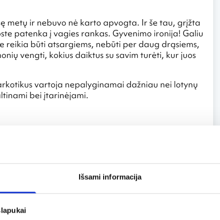
ę metų ir nebuvo nė karto apvogta. Ir še tau, grįžta
ste patenka į vagies rankas. Gyvenimo ironija! Galiu
te reikia būti atsargiems, nebūti per daug drąsiems,
onių vengti, kokius daiktus su savim turėti, kur juos
rkotikus vartoja nepalyginamai dažniau nei lotynų
ltinami bei įtarinėjami.
o dirbti, negalėjau aplankyti daug įvairių vietų.
ų Brazilijos miestų – San Paule ir Rio de Žaneire,
 žmogaus rankos nepaliestoje saloje Illa Bela (Grožio
Išsami informacija
 To miesto paplūdimiai nėra mano mėgiamiausi, nes
ropietiškų. Ten jauti egzotikos skonį… Aplinkui
usukti plaukai, rankoje ką tik nuo palmės nuskintas
slapukai