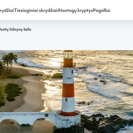
rydžiai
Tiesioginiai skrydžiai
Atostogų kryptys
Pagalba
alvotų lūšnynų šalis