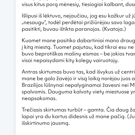
visus kitus porą mėnesių, tiesiogiai kalbant, dus
Išlipusi iš lėktuvo, nejaučiau, jog esu kažkur už j
„nesaugu“, todėl perdėtai prižiūrėjau savo la
pasitikti, buvau ištikta paranojos. (Kvatoja.)
Kuomet mane pasitiko dabartiniai mano draugai
į kitą miestą. Tuomet pajutau, kad tikrai esu n
buvo beprotiškas mašinų eismas – be jokios tvarko
visai nepaisydami kitų kolegų vairuotojų.
Antras skirtumas buvo tas, kad išvykus už centrin
mane be galo žavėjo ir visą laiką norėjau juos 
Brazilijos lūšnynai nepalyginamai žavesni nei M
spalvomis. Dauguma kalvotų vietų miestuose yra
neapsakomas.
Trečiasis skirtumas turbūt – gamta. Čia daug ža
lapai yra du kartus didesnis už mane pačią. (Juo
išskirtinumo jausmą.