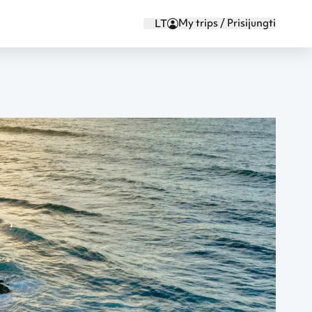
My trips / Prisijungti
LT