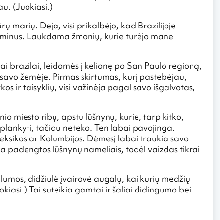
au. (Juokiasi.)
ūrų marių. Deja, visi prikalbėjo, kad Brazilijoje
gaminus. Laukdama žmonių, kurie turėjo mane
 brazilai, leidomės į kelionę po San Paulo regioną,
e savo žemėje. Pirmas skirtumas, kurį pastebėjau,
s ir taisyklių, visi važinėja pagal savo išgalvotas,
io miesto ribų, apstu lūšnynų, kurie, tarp kitko,
aplankyti, tačiau neteko. Ten labai pavojinga.
eksikos ar Kolumbijos. Dėmesį labai traukia savo
 padengtos lūšnynų nameliais, todėl vaizdas tikrai
lumos, didžiulė įvairovė augalų, kai kurių medžių
kiasi.) Tai suteikia gamtai ir šaliai didingumo bei