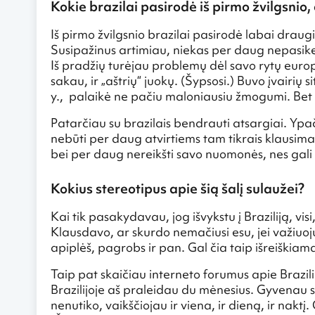
Kokie brazilai pasirodė iš pirmo žvilgsnio,
Iš pirmo žvilgsnio brazilai pasirodė labai drau
Susipažinus artimiau, niekas per daug nepasikeit
Iš pradžių turėjau problemų dėl savo rytų europ
sakau, ir „aštrių“ juokų. (Šypsosi.) Buvo įvairių
y., palaikė ne pačiu maloniausiu žmogumi. Bet 
Patarčiau su brazilais bendrauti atsargiai. Ypa
nebūti per daug atvirtiems tam tikrais klausimai
bei per daug nereikšti savo nuomonės, nes gali
Kokius stereotipus apie šią šalį sulaužei?
Kai tik pasakydavau, jog išvykstu į Braziliją, v
Klausdavo, ar skurdo nemačiusi esu, jei važiuoju
apiplėš, pagrobs ir pan. Gal čia taip išreiškiam
Taip pat skaičiau interneto forumus apie Brazili
Brazilijoje aš praleidau du mėnesius. Gyvenau s
nenutiko, vaikščiojau ir viena, ir dieną, ir nakt