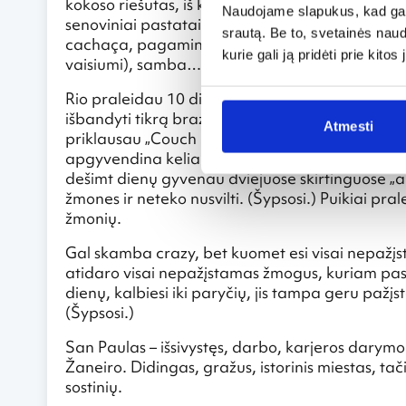
kokoso riešutas, iš kurio siurbi kokosų sultis, ba
Naudojame slapukus, kad galė
senoviniai pastatai, caipirinhos (braziliskas alko
srautą. Be to, svetainės nau
cachaça, pagaminto iš cukranendrių ir sumaišyto 
kurie gali ją pridėti prie kit
vaisiumi), samba… Įvairovės, nuotykių, muzikos,
Rio praleidau 10 dienų. Tai kažkas nepaprasto.
išbandyti tikrą brazilišką gyvenimo stilių, negyv
Atmesti
priklausau „Couch Surfing“ bendruomenei, porą
apgyvendina keliauninkus, leidžia su jais laiką, 
dešimt dienų gyvenau dviejuose skirtinguose „
žmones ir neteko nusvilti. (Šypsosi.) Puikiai pr
žmonių.
Gal skamba crazy, bet kuomet esi visai nepažįs
atidaro visai nepažįstamas žmogus, kuriam pasa
dienų, kalbiesi iki paryčių, jis tampa geru pažįs
(Šypsosi.)
San Paulas – išsivystęs, darbo, karjeros darymo 
Žaneiro. Didingas, gražus, istorinis miestas, ta
sostinių.