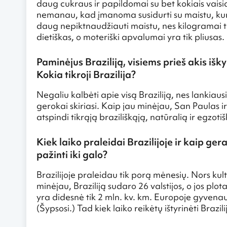
daug cukraus ir papildomai su bet kokiais vaisi
nemanau, kad įmanoma susidurti su maistu, kuri
daug nepiktnaudžiauti maistu, nes kilogramai 
dietiškas, o moteriški apvalumai yra tik pliusas. 
Paminėjus Braziliją, visiems prieš akis išk
Kokia tikroji Brazilija?
Negaliu kalbėti apie visą Braziliją, nes lankiausi
gerokai skiriasi. Kaip jau minėjau, San Paulas ir
atspindi tikrąją braziliškąją, natūralią ir egzoti
Kiek laiko praleidai Brazilijoje ir kaip gera
pažinti iki galo?
Brazilijoje praleidau tik porą mėnesių. Nors kult
minėjau, Braziliją sudaro 26 valstijos, o jos pl
yra didesnė tik 2 mln. kv. km. Europoje gyvenau 
(Šypsosi.) Tad kiek laiko reikėtų ištyrinėti Braz