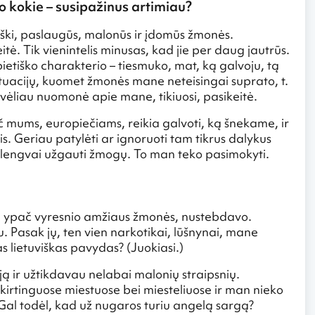
 o kokie – susipažinus artimiau?
giški, paslaugūs, malonūs ir įdomūs žmonės.
ė. Tik vienintelis minusas, kad jie per daug jautrūs.
ietiško charakterio – tiesmuko, mat, ką galvoju, tą
 situacijų, kuomet žmonės mane neteisingai suprato, t.
vėliau nuomonė apie mane, tikiuosi, pasikeitė.
č mums, europiečiams, reikia galvoti, ką šnekame, ir
s. Geriau patylėti ar ignoruoti tam tikrus dalykus
 lengvai užgauti žmogų. To man teko pasimokyti.
isi, ypač vyresnio amžiaus žmonės, nustebdavo.
. Pasak jų, ten vien narkotikai, lūšnynai, mane
as lietuviškas pavydas? (Juokiasi.)
ją ir užtikdavau nelabai malonių straipsnių.
kirtinguose miestuose bei miesteliuose ir man nieko
į. Gal todėl, kad už nugaros turiu angelą sargą?