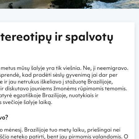
stereotipų ir spalvotų
metus mūsų šalyje yra tik viešnia. Ne, ji neemigravo.
usprendė, kad pradėti sėslų gyvenimą jai dar per
r jau netrukus iškeliavo į stažuotę Brazilijoje,
mi ir diskutavo jauniems žmonėms rūpimomis temomis.
yrė egzotiškoje Brazilijoje, nuotykiais ir
 svečioje šalyje laiką.
uvo?
o mėnesį. Brazilijoje tuo metų laiku, priešingai nei
rščio neteko patirti, bent jau pirmomis valandomis. O