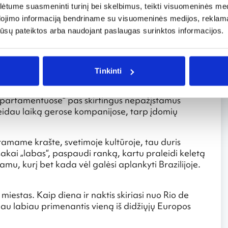
ltas smėlis, aplinkui kalvos, palmės, miesto įvairovė,
tume suasmeninti turinį bei skelbimus, teikti visuomeninės medij
holinis kokteilis, susidedantis iš alkoholinio gėrimo
dojimo informaciją bendriname su visuomeninės medijos, reklamav
su daug cukraus ir žalios citrinos sultimis arba kivi
os jūsų pateiktos arba naudojant paslaugas surinktos informacijos.
 įdomių žmonių, sutiktų pakelėse, miestas.
 Kadangi nusprendžiau vykti ieškoti nuotykių ir
enau viešbučiuose ir jų teritorijoje. Kadangi
Tinkinti
 dienų prieš kelionę susiradau žmones, kurie
keliauja, dalijasi gyvenimo patirtimi ir panašiai. Per
apartamentuose“ pas skirtingus nepažįstamus
aleidau laiką gerose kompanijose, tarp įdomių
tamame krašte, svetimoje kultūroje, tau duris
kai „labas“, paspaudi ranką, kartu praleidi keletą
tamu, kurį bet kada vėl galėsi aplankyti Brazilijoje.
miestas. Kaip diena ir naktis skiriasi nuo Rio de
čiau labiau primenantis vieną iš didžiųjų Europos