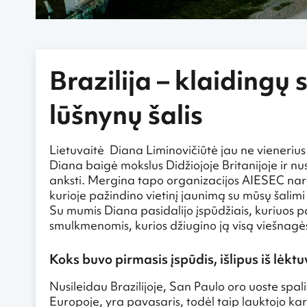
Brazilija – klaidingų 
lūšnynų šalis
Lietuvaitė Diana Liminovičiūtė jau ne vienerius 
Diana baigė mokslus Didžiojoje Britanijoje ir n
anksti. Mergina tapo organizacijos AIESEC nare i
kurioje pažindino vietinį jaunimą su mūsų šali
Su mumis Diana pasidalijo įspūdžiais, kuriuos pat
smulkmenomis, kurios džiugino ją visą viešnagės
Koks buvo pirmasis įspūdis, išlipus iš lėkt
Nusileidau Brazilijoje, San Paulo oro uoste spali
Europoje, yra pavasaris, todėl taip lauktojo ka