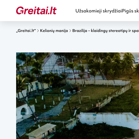
Užsakomieji skrydžiai
Pigūs sk
„Greitai.lt“
Kelionių manija
Brazilija – klaidingų stereotipų ir sp