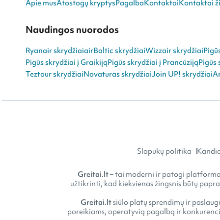
Apie mus
Atostogų kryptys
Pagalba
Kontaktai
Kontaktai ži
Naudingos nuorodos
Ryanair skrydžiai
airBaltic skrydžiai
Wizzair skrydžiai
Pigū
Pigūs skrydžiai į Graikiją
Pigūs skrydžiai į Prancūziją
Pigūs 
Teztour skrydžiai
Novaturas skrydžiai
Join UP! skrydžiai
An
Slapukų politika
Kandid
Greitai.lt
– tai moderni ir patogi platforma 
užtikrinti, kad kiekvienas žingsnis būtų papr
Greitai.lt
siūlo platų sprendimų ir paslaugų
poreikiams, operatyvią pagalbą ir konkurencin