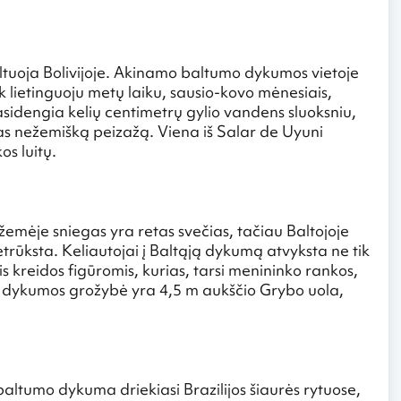
uoja Bolivijoje. Akinamo baltumo dykumos vietoje
ik lietinguoju metų laiku, sausio-kovo mėnesiais,
idengia kelių centimetrų gylio vandens sluoksniu,
s nežemišką peizažą. Viena iš Salar de Uyuni
os luitų.
žemėje sniegas yra retas svečias, tačiau Baltojoje
ūksta. Keliautojai į Baltąją dykumą atvyksta ne tik
s kreidos figūromis, kurias, tarsi menininko rankos,
s dykumos grožybė yra 4,5 m aukščio Grybo uola,
baltumo dykuma driekiasi Brazilijos šiaurės rytuose,