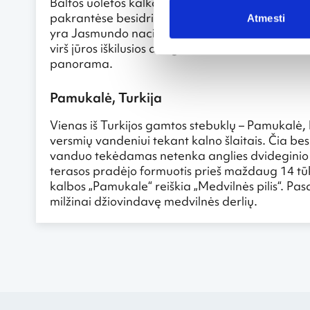
Baltos uolėtos kalkakmenio pakrantės prikausto 
pakrantėse besidriekiančios kalkakmenio uolos
Atmesti
yra Jasmundo nacionaliame parke esantis „Karali
virš jūros iškilusios daugiau nei 110 m, atsiveri
panorama.
Pamukalė, Turkija
Vienas iš Turkijos gamtos stebuklų – Pamukalė, 
versmių vandeniui tekant kalno šlaitais. Čia bes
vanduo tekėdamas netenka anglies dvideginio
terasos pradėjo formuotis prieš maždaug 14 tūk
kalbos „Pamukale“ reiškia „Medvilnės pilis“. Pa
milžinai džiovindavę medvilnės derlių.