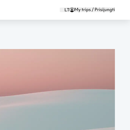
My trips / Prisijungti
LT