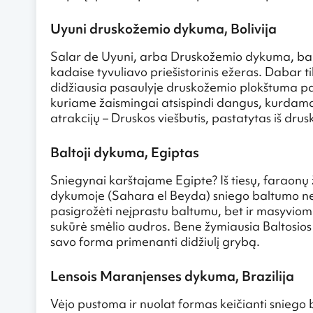
Uyuni druskožemio dykuma, Bolivija
Salar de Uyuni, arba Druskožemio dykuma, balt
kadaise tyvuliavo priešistorinis ežeras. Dabar t
didžiausia pasaulyje druskožemio plokštuma pas
kuriame žaismingai atsispindi dangus, kurdama
atrakcijų – Druskos viešbutis, pastatytas iš drusk
Baltoji dykuma, Egiptas
Sniegynai karštajame Egipte? Iš tiesų, faraonų 
dykumoje (Sahara el Beyda) sniego baltumo netr
pasigrožėti neįprastu baltumu, bet ir masyviomi
sukūrė smėlio audros. Bene žymiausia Baltosio
savo forma primenanti didžiulį grybą.
Lensois Maranjenses dykuma, Brazilija
Vėjo pustoma ir nuolat formas keičianti sniego 