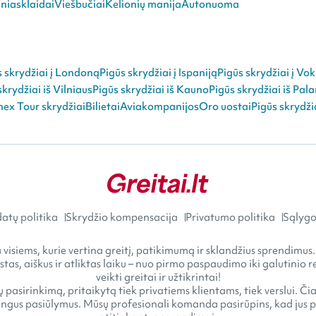
niasklaidai
Viešbučiai
Kelionių manija
Autonuoma
s skrydžiai į Londoną
Pigūs skrydžiai į Ispaniją
Pigūs skrydžiai į Vok
skrydžiai iš Vilniaus
Pigūs skrydžiai iš Kauno
Pigūs skrydžiai iš Pal
ex Tour skrydžiai
Bilietai
Aviakompanijos
Oro uostai
Pigūs skrydži
atų politika
Skrydžio kompensacija
Privatumo politika
Sąlygos
visiems, kurie vertina greitį, patikimumą ir sklandžius sprendimus.
astas, aiškus ir atliktas laiku – nuo pirmo paspaudimo iki galutini
veikti greitai ir užtikrintai!
 pasirinkimą, pritaikytą tiek privatiems klientams, tiek verslui. Č
gus pasiūlymus. Mūsų profesionali komanda pasirūpins, kad jus pasi