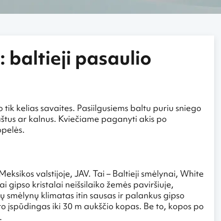
 baltieji pasaulio
 tik kelias savaites. Pasiilgusiems baltu puriu sniego
raštus ar kalnus. Kviečiame paganyti akis po
opelės.
ksikos valstijoje, JAV. Tai – Baltieji smėlynai, White
 gipso kristalai neišsilaiko žemės paviršiuje,
ų smėlynų klimatas itin sausas ir palankus gipso
usto įspūdingas iki 30 m aukščio kopas. Be to, kopos po
.