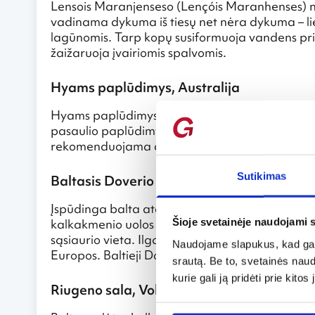
Lensois Maranjenseso (Lençóis Maranhenses) na
vadinama dykuma iš tiesų net nėra dykuma – lie
lagūnomis. Tarp kopų susiformuoja vandens prip
žaižaruoja įvairiomis spalvomis.
Hyams paplūdimys, Australija
Hyams paplūdimys, esantis pietų Australijoje, y
pasaulio paplūdimys. Smėlis iš tiesų čia toks a
rekomenduojama dėvėti akinius nuo saulės.
Sutikimas
Baltasis Doverio skardis, Anglija
Įspūdinga balta atodanga stūkso Anglijos pietry
kalkakmenio uolos tarsi žvelgia į žemyninę Euro
Šioje svetainėje naudojami 
sąsiaurio vieta. Ilgą laiką šios uolos buvo tarsi 
Naudojame slapukus, kad galė
Europos. Baltieji Doverio skardžiai laikomi vien
srautą. Be to, svetainės nau
kurie gali ją pridėti prie kit
Riugeno sala, Vokietija