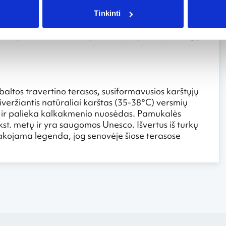
ir Riugeno salos lankytojų žvilgsnį. Salos
 atrodo lyg būtų apsnigtos. Bene įdomiausia vieta
Tinkinti
aus sostas“. Iš čia įrengtos apžvalgos aikštelės,
a baltų kalkakmenio uolų, liūliuojamų Baltijos bangų,
baltos travertino terasos, susiformavusios karštųjų
iveržiantis natūraliai karštas (35-38°C) versmių
 ir palieka kalkakmenio nuosėdas. Pamukalės
st. metų ir yra saugomos Unesco. Išvertus iš turkų
sakojama legenda, jog senovėje šiose terasose