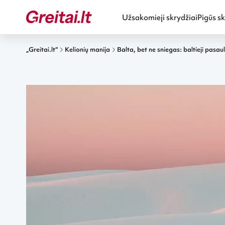
Užsakomieji skrydžiai
Pigūs sk
„Greitai.lt“
Kelionių manija
Balta, bet ne sniegas: baltieji pasa