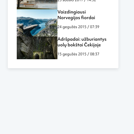
Vaizdingiausi
Norvegijos fiordai
24 gegužės 2015 / 07:39
Adršpadai: užburiantys
uolų bokštai Čekijoje
15 gegužės 2015 / 08:37