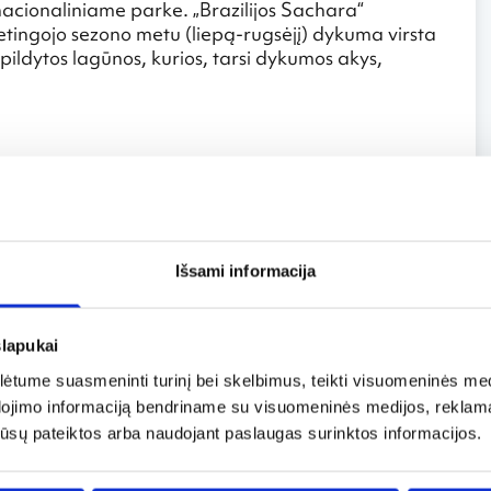
cionaliniame parke. „Brazilijos Sachara“
tingojo sezono metu (liepą-rugsėjį) dykuma virsta
ildytos lagūnos, kurios, tarsi dykumos akys,
ra įtrauktas į Gineso rekordų knygą kaip balčiausias
kinamai baltas, kad besilankantiems primygtinai
Išsami informacija
čiuose, ties Doverio miestu. Iki 110 m aukščio baltos
pą – Prancūzijos krantus, ties siauriausia Lamanšo
slapukai
natūrali apsauga nuo atvykėlių ir užpuolikų iš
tume suasmeninti turinį bei skelbimus, teikti visuomeninės medij
u iš Anglijos gamtos stebuklų.
dojimo informaciją bendriname su visuomeninės medijos, reklamav
os jūsų pateiktos arba naudojant paslaugas surinktos informacijos.