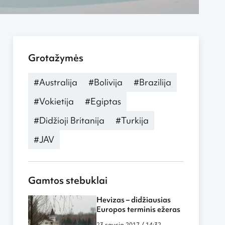
Grotažymės
#Australija
#Bolivija
#Brazilija
#Vokietija
#Egiptas
#Didžioji Britanija
#Turkija
#JAV
Gamtos stebuklai
Hevizas – didžiausias
Europos terminis ežeras
23 sausio 2017 / 14:32