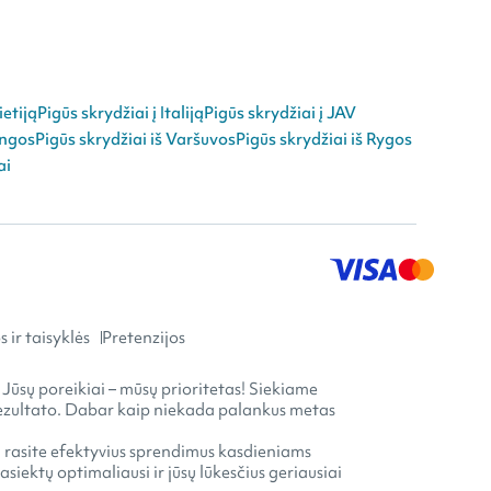
ietiją
Pigūs skrydžiai į Italiją
Pigūs skrydžiai į JAV
angos
Pigūs skrydžiai iš Varšuvos
Pigūs skrydžiai iš Rygos
ai
 ir taisyklės
Pretenzijos
 Jūsų poreikiai – mūsų prioritetas! Siekiame
o rezultato. Dabar kaip niekada palankus metas
ia rasite efektyvius sprendimus kasdieniams
ektų optimaliausi ir jūsų lūkesčius geriausiai