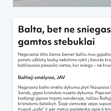
Balta, bet ne sniegas:
gamtos stebuklai
Neįprastai šilta žiema šiemet šalčiu mus gąsdino
patalu užklotų laukų nebūtina vykti į šiaurės k
balčiausias pasaulio vietas, kur sniego – nė kru
Baltieji smėlynai, JAV
Neįprasta balto smėlio dykuma plyti Naujosios Me
Sands, gipso kristalais nusėta dykuma. Paprastai
kadangi gipsas tirpsta vandenyje, tačiau Baltųj
kristalams išsilaikyti. Šioje vietovėje vėjas sup
truputį „juda“ ir per metus pasislenka apie 6 km