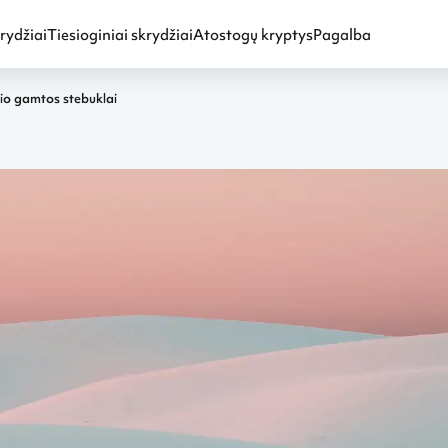
rydžiai
Tiesioginiai skrydžiai
Atostogų kryptys
Pagalba
ulio gamtos stebuklai