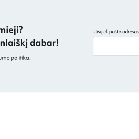
mieji?
Jūsų el. pašto adresas
laiškį dabar!
umo politika.