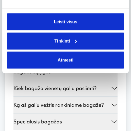
Bagažo pridėjimas po užsakymo
Leisti visus
Bagažo pridėjimas užsakymo metu
Tinkinti
Kiek rankinio bagažo vienetų galiu
įsinešti į lėktuvą?
Atmesti
Bagažo sąlygos
Kiek bagažo vienetų galiu pasiimti?
Ką aš galiu vežtis rankiniame bagaže?
Specialusis bagažas