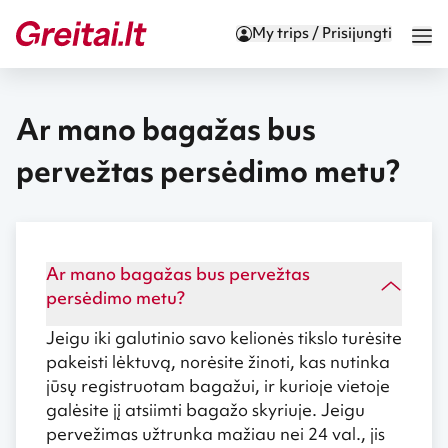
My trips / Prisijungti
Ar mano bagažas bus
pervežtas persėdimo metu?
Ar mano bagažas bus pervežtas
persėdimo metu?
Jeigu iki galutinio savo kelionės tikslo turėsite
pakeisti lėktuvą, norėsite žinoti, kas nutinka
jūsų registruotam bagažui, ir kurioje vietoje
galėsite jį atsiimti bagažo skyriuje. Jeigu
pervežimas užtrunka mažiau nei 24 val., jis