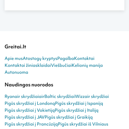
Greitai.lt
Apie mus
Atostogų kryptys
Pagalba
Kontaktai
Kontaktai žiniasklaidai
Viešbučiai
Kelionių manija
Autonuoma
Naudingos nuorodos
Ryanair skrydžiai
airBaltic skrydžiai
Wizzair skrydžiai
Pigūs skrydžiai į Londoną
Pigūs skrydžiai į Ispaniją
Pigūs skrydžiai į Vokietiją
Pigūs skrydžiai į Italiją
Pigūs skrydžiai į JAV
Pigūs skrydžiai į Graikiją
Pigūs skrydžiai į Prancūziją
Pigūs skrydžiai iš Vilniaus