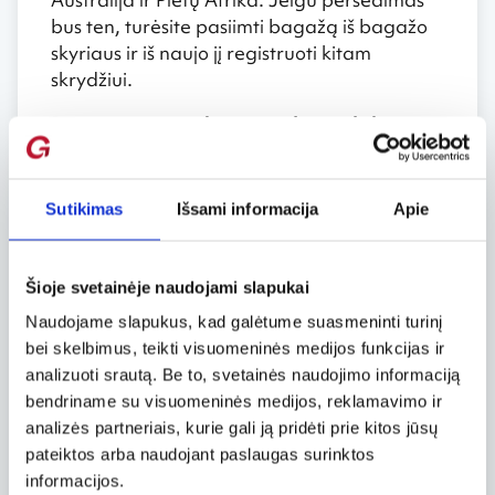
bus ten, turėsite pasiimti bagažą iš bagažo
skyriaus ir iš naujo jį registruoti kitam
skrydžiui.
Pervežimas su dviem atskirais bilietas
su tokiomis pat oro linijomis arba
partnerio oro linijomis
Sutikimas
Išsami informacija
Apie
Jeigu įsigijote du atskirus bilietus, jūsų
bagažas niekada nebus pervežtas į galutinę
kelionės vietą. Jeigu skrisite su tokiomis pat
Šioje svetainėje naudojami slapukai
oro linijomis, prie registracijos į skrydį
Naudojame slapukus, kad galėtume suasmeninti turinį
langelio galite paklausti apie galimybę
bei skelbimus, teikti visuomeninės medijos funkcijas ir
pervežti jūsų bagažą į galutinę kelionės
analizuoti srautą. Be to, svetainės naudojimo informaciją
vietą.
bendriname su visuomeninės medijos, reklamavimo ir
analizės partneriais, kurie gali ją pridėti prie kitos jūsų
Jeigu nesate tikri arba turite klausimų,
pateiktos arba naudojant paslaugas surinktos
susisiekite su mūsų klientų aptarnavimo
informacijos.
centru.