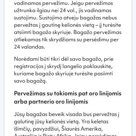
vadinamas pervežimu. Jeigu pervežimas
užtrunka ilgiau nei 24 val., jis vadinamas
sustojimu. Sustojimo atveju bagažas nebus
pervežtas į gautinę kelionės vietą – jį turėsite
atsiimti bagažo skyriuje. Bagažo pervežimas
atliekamas tik skrydžiams su persėdimu per
24 valandas.
Norėdami būti tikri dėl savo bagažo, prie
registracijos į skrydį langelio paklauskite,
kuriame bagažo skyriuje turėsite pasiimti
savo bagažą.
Pervežimas su tokiomis pat oro linijomis
arba partnerio oro linijomis
Jūsų bagažas beveik visada bus pervežtas į
galutinę jūsų kelionės vietą. Yra keletas
išimčių, pavyzdžiui, Šiaurės Amerika,
Australija ir Pietų Afrika. Jeigu persėdimas