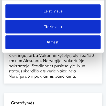
uždaromas.
Leisti visus
Runde – paukščių sala
Rundės sala, esanti už 70 km nuo Alesundo,
garsėja čia perinčiais paukščiais. Kasmet čia
Tinkinti
peri apie 500 tūkstančių paukščių, iš viso apie
80 rūšių.
Atmesti
Kjerringa kyšulys
Kjerringa, arba Vakarinis kyšulys, plyti už 150
km nuo Alesundo, Norvegijos vakarinėje
pakrantėje, Stadlandet pusiasalyje. Nuo
stataus skardžio atsiveria vaizdinga
Nordfjordo ir pakrantės panorama.
Grotažymės