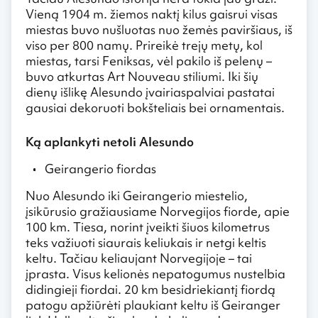
Vieną 1904 m. žiemos naktį kilus gaisrui visas
miestas buvo nušluotas nuo žemės paviršiaus, iš
viso per 800 namų. Prireikė trejų metų, kol
miestas, tarsi Feniksas, vėl pakilo iš pelenų –
buvo atkurtas Art Nouveau stiliumi. Iki šių
dienų išlikę Alesundo įvairiaspalviai pastatai
gausiai dekoruoti bokšteliais bei ornamentais.
Ką aplankyti netoli Alesundo
Geirangerio fiordas
Nuo Alesundo iki Geirangerio miestelio,
įsikūrusio gražiausiame Norvegijos fiorde, apie
100 km. Tiesa, norint įveikti šiuos kilometrus
teks važiuoti siaurais keliukais ir netgi keltis
keltu. Tačiau keliaujant Norvegijoje – tai
įprasta. Visus kelionės nepatogumus nustelbia
didingieji fiordai. 20 km besidriekiantį fiordą
patogu apžiūrėti plaukiant keltu iš Geiranger