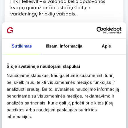
link Hellesylt – ši valanda kelio apdovanos
kvapą gniaužiančiais stačių šlaitų ir
vandeningų krioklių vaizdais.
Alnes švyturys
Vos už keliolikos minučių kelio automobiliu nuo
Alesundo, Godoy saloje, stūkso Alnes švyturys,
Sutikimas
Išsami informacija
Apie
pastatytas 1876 m., o šalia glaudžiasi žvejų
kaimelis. Važiuodami link Alnes prasukite pro
Giske, kuri buvo įkurta dar vikingų, o šiandien
anuos laikus primena čia kas dvejus metus
Šioje svetainėje naudojami slapukai
rengiamos Vikingų žaidynės.
Naudojame slapukus, kad galėtume suasmeninti turinį
bei skelbimus, teikti visuomeninės medijos funkcijas ir
Trolių laiptai
analizuoti srautą. Be to, svetainės naudojimo informaciją
Nuo Alesundo iki bene žymiausios Norvegijoje
bendriname su visuomeninės medijos, reklamavimo ir
kalnų perėjos, Trolių laiptų (Trollstigen),
analizės partneriais, kurie gali ją pridėti prie kitos jūsų
važiuoti reikia apie 120 km į rytus. Įspūdingą
pateiktos arba naudojant paslaugas surinktos
kalnų kelią supa rūke skęstantys kalnai ir
informacijos.
šniokščiantys kriokliai. Nuo spalio iki gegužės
mėnesio šis kelias (RV63) paprastai