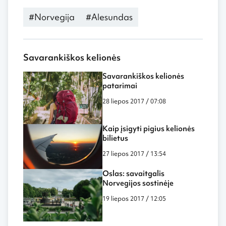
#Norvegija
#Alesundas
Savarankiškos kelionės
Savarankiškos kelionės
patarimai
28 liepos 2017 / 07:08
Kaip įsigyti pigius kelionės
bilietus
27 liepos 2017 / 13:54
Oslas: savaitgalis
Norvegijos sostinėje
19 liepos 2017 / 12:05