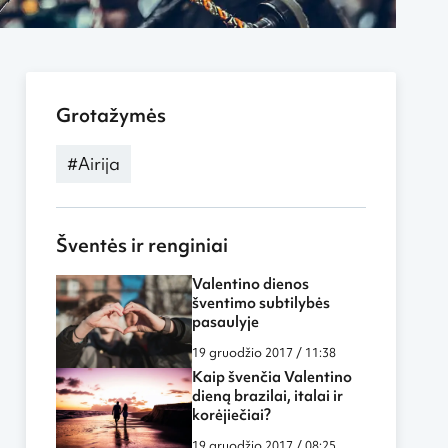
Grotažymės
#Airija
Šventės ir renginiai
Valentino dienos
šventimo subtilybės
pasaulyje
19 gruodžio 2017 / 11:38
Kaip švenčia Valentino
dieną brazilai, italai ir
korėjiečiai?
19 gruodžio 2017 / 08:25