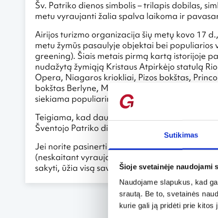
Šv. Patriko dienos simbolis – trilapis dobilas, si
metu vyraujanti žalia spalva laikoma ir pavasar
Airijos turizmo organizacija šių metų kovo 17 d., 
metu žymūs pasaulyje objektai bei populiarios v
greening). Šiais metais pirmą kartą istorijoje pas
nudažytą žymiąją Kristaus Atpirkėjo statulą Rio 
Opera, Niagaros kriokliai, Pizos bokštas, Prin
bokštas Berlyne, Miesto aikštė Vienoje žalią sp
siekiama populiarinti atvykstamąjį turizmą Airij
Teigiama, kad daugiau nei 70 mln. žmonių visam
Šventojo Patriko diena – išskirtinė proga prisimin
Sutikimas
Jei norite pasinerti į šventės sūkurį, vykite į Du
(neskaitant vyraujančios žalios spalvos!). Dubl
sakyti, ūžia visą savaitę, čia kibirais liejasi tamsu
Šioje svetainėje naudojami 
Naudojame slapukus, kad galė
srautą. Be to, svetainės nau
kurie gali ją pridėti prie kit