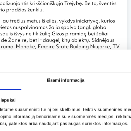
mbolizuojantis krikščioniškąją Trejybę. Be to, šventės
io pradžios ženklu.
jau trečius metus iš eilės, vykdys iniciatyvą, kurios
ietos nuspalvinamos žalia spalva (angl. global
aulis išvys ne tik žalią Gizos piramidę bei žaliai
de Žaneire, bet ir daugelį kitų objektų. Sidnėjaus
co rūmai Monake, Empire State Building Niujorke, TV
alvą įgaus jau nebe pirmą kartą. Tokiu būdu
oje.
e pasaulyje pripažįsta savo airišką prigimtį, tad
ti apie Airiją ir jos kultūrinį paveldą.
Išsami informacija
bliną – šiame mieste Šv. Patriko diena išties spalvinga
ino gatvėmis žygiuoja paradai, o barai, galima
s „Guiness“ alus ir airiškas viskis.
slapukai
tume suasmeninti turinį bei skelbimus, teikti visuomeninės medij
dojimo informaciją bendriname su visuomeninės medijos, reklamav
os jūsų pateiktos arba naudojant paslaugas surinktos informacijos.