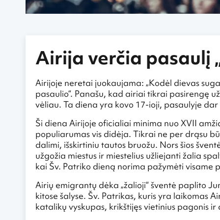
Airija verčia pasaulį 
Airijoje neretai juokaujama: „Kodėl dievas suga
pasaulio“. Panašu, kad airiai tikrai pasirengę už
vėliau. Ta diena yra kovo 17-ioji, pasaulyje da
Ši diena Airijoje oficialiai minima nuo XVII amž
populiarumas vis didėja. Tikrai ne per drąsu būtų
dalimi, išskirtiniu tautos bruožu. Nors šios šventė
užgožia miestus ir miestelius užliejanti žalia sp
kai Šv. Patriko dieną norima pažymėti visame p
Airių emigrantų dėka „žalioji“ šventė paplito Ju
kitose šalyse. Šv. Patrikas, kuris yra laikomas Ai
katalikų vyskupas, krikštijęs vietinius pagonis ir 