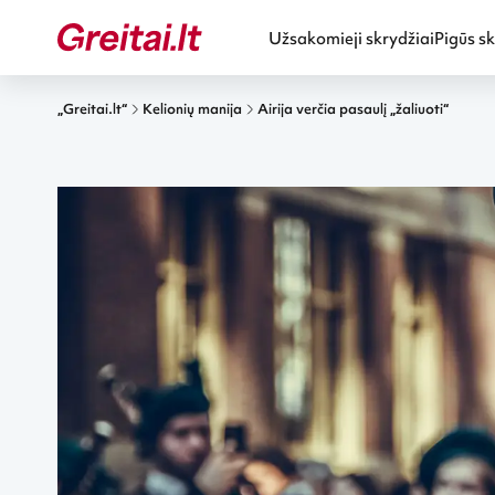
Užsakomieji skrydžiai
Pigūs sk
„Greitai.lt“
Kelionių manija
Airija verčia pasaulį „žaliuoti“