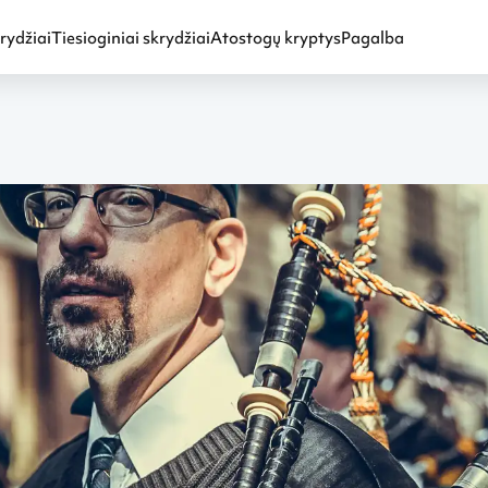
rydžiai
Tiesioginiai skrydžiai
Atostogų kryptys
Pagalba