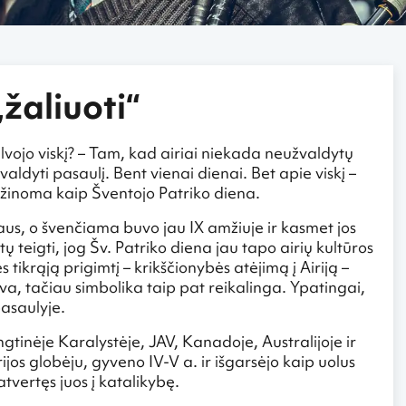
„žaliuoti“
lvojo viskį? – Tam, kad airiai niekada neužvaldytų
valdyti pasaulį. Bent vienai dienai. Bet apie viskį –
r žinoma kaip Šventojo Patriko diena.
iaus, o švenčiama buvo jau IX amžiuje ir kasmet jos
 teigti, jog Šv. Patriko diena jau tapo airių kultūros
s tikrąją prigimtį – krikščionybės atėjimą į Airiją –
alva, tačiau simbolika taip pat reikalinga. Ypatingai,
asaulyje.
ngtinėje Karalystėje, JAV, Kanadoje, Australijoje ir
rijos globėju, gyveno IV-V a. ir išgarsėjo kaip uolus
atvertęs juos į katalikybę.