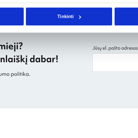
Tinkinti
mieji?
Jūsų el. pašto adresas
laiškį dabar!
umo politika.