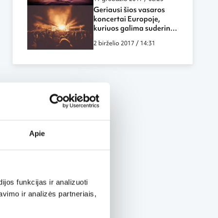
Geriausi šios vasaros
koncertai Europoje,
kuriuos galima suderinti
su poilsiu
2 birželio 2017 / 14:31
Apie
os funkcijas ir analizuoti
imo ir analizės partneriais,