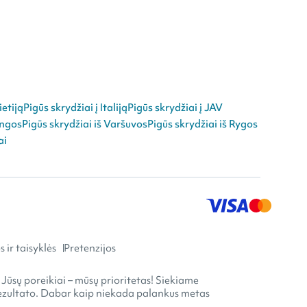
ietiją
Pigūs skrydžiai į Italiją
Pigūs skrydžiai į JAV
angos
Pigūs skrydžiai iš Varšuvos
Pigūs skrydžiai iš Rygos
ai
 ir taisyklės
Pretenzijos
 Jūsų poreikiai – mūsų prioritetas! Siekiame
o rezultato. Dabar kaip niekada palankus metas