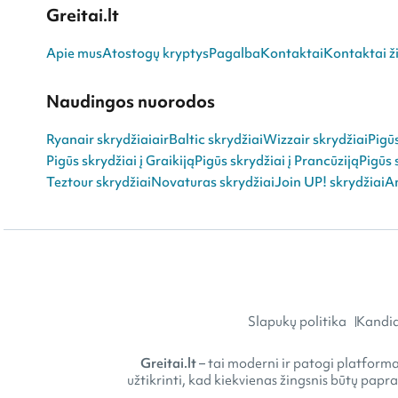
Greitai.lt
Apie mus
Atostogų kryptys
Pagalba
Kontaktai
Kontaktai ži
Naudingos nuorodos
Ryanair skrydžiai
airBaltic skrydžiai
Wizzair skrydžiai
Pigū
Pigūs skrydžiai į Graikiją
Pigūs skrydžiai į Prancūziją
Pigūs 
Teztour skrydžiai
Novaturas skrydžiai
Join UP! skrydžiai
An
Slapukų politika
Kandid
Greitai.lt
– tai moderni ir patogi platforma 
užtikrinti, kad kiekvienas žingsnis būtų papr