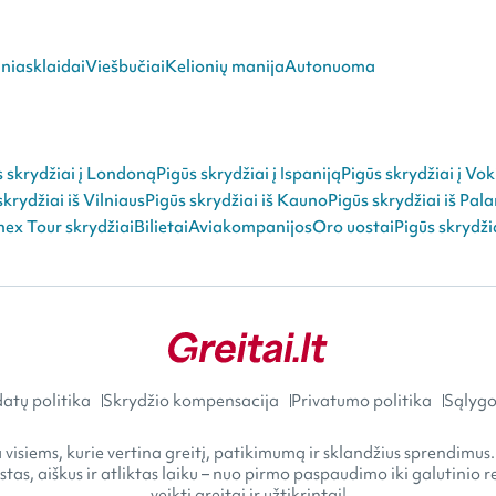
niasklaidai
Viešbučiai
Kelionių manija
Autonuoma
s skrydžiai į Londoną
Pigūs skrydžiai į Ispaniją
Pigūs skrydžiai į Vok
skrydžiai iš Vilniaus
Pigūs skrydžiai iš Kauno
Pigūs skrydžiai iš Pal
ex Tour skrydžiai
Bilietai
Aviakompanijos
Oro uostai
Pigūs skrydži
atų politika
Skrydžio kompensacija
Privatumo politika
Sąlygos
visiems, kurie vertina greitį, patikimumą ir sklandžius sprendimus.
astas, aiškus ir atliktas laiku – nuo pirmo paspaudimo iki galutini
veikti greitai ir užtikrintai!