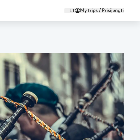
My trips / Prisijungti
LT