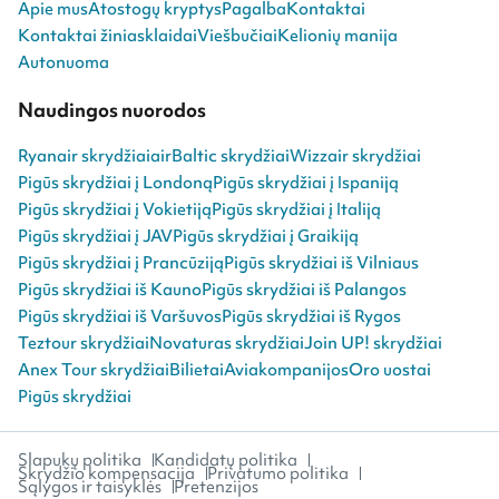
Apie mus
Atostogų kryptys
Pagalba
Kontaktai
Kontaktai žiniasklaidai
Viešbučiai
Kelionių manija
Autonuoma
Naudingos nuorodos
Ryanair skrydžiai
airBaltic skrydžiai
Wizzair skrydžiai
Pigūs skrydžiai į Londoną
Pigūs skrydžiai į Ispaniją
Pigūs skrydžiai į Vokietiją
Pigūs skrydžiai į Italiją
Pigūs skrydžiai į JAV
Pigūs skrydžiai į Graikiją
Pigūs skrydžiai į Prancūziją
Pigūs skrydžiai iš Vilniaus
Pigūs skrydžiai iš Kauno
Pigūs skrydžiai iš Palangos
Pigūs skrydžiai iš Varšuvos
Pigūs skrydžiai iš Rygos
Teztour skrydžiai
Novaturas skrydžiai
Join UP! skrydžiai
Anex Tour skrydžiai
Bilietai
Aviakompanijos
Oro uostai
Pigūs skrydžiai
Slapukų politika
Kandidatų politika
Skrydžio kompensacija
Privatumo politika
Sąlygos ir taisyklės
Pretenzijos