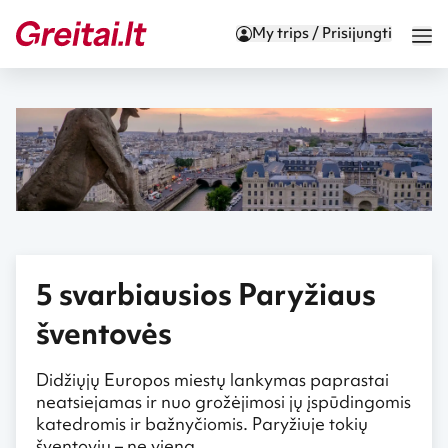
My trips / Prisijungti
5 svarbiausios Paryžiaus
šventovės
Didžiųjų Europos miestų lankymas paprastai
neatsiejamas ir nuo grožėjimosi jų įspūdingomis
katedromis ir bažnyčiomis. Paryžiuje tokių
šventovių – ne viena.