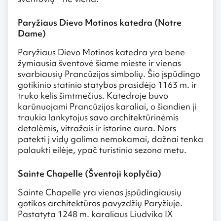
Paryžiaus Dievo Motinos katedra (Notre
Dame)
Paryžiaus Dievo Motinos katedra yra bene
žymiausia šventovė šiame mieste ir vienas
svarbiausių Prancūzijos simbolių. Šio įspūdingo
gotikinio statinio statybos prasidėjo 1163 m. ir
truko kelis šimtmečius. Katedroje buvo
karūnuojami Prancūzijos karaliai, o šiandien ji
traukia lankytojus savo architektūrinėmis
detalėmis, vitražais ir istorine aura. Nors
patekti į vidų galima nemokamai, dažnai tenka
palaukti eilėje, ypač turistinio sezono metu.
Sainte Chapelle (Šventoji koplyčia)
Sainte Chapelle yra vienas įspūdingiausių
gotikos architektūros pavyzdžių Paryžiuje.
Pastatyta 1248 m. karaliaus Liudviko IX