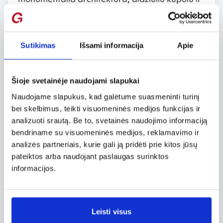
istorine reikšme.
Sacré-Cœur bazilika
Sutikimas
Išsami informacija
Apie
Nuo Monmartro kalvos baltuojanti Sacré-
Cœur bazilika yra dar vienas neatsiejamas
Paryžiaus simbolis. Pastatyta XX a. pradžioje, ši
Šioje svetainėje naudojami slapukai
šventovė išsiskiria savo baltu fasadu ir
romaniško bei bizantinio stiliaus elementais.
Naudojame slapukus, kad galėtume suasmeninti turinį
Bazilika stovi aukščiausioje miesto vietoje, todėl
bei skelbimus, teikti visuomeninės medijos funkcijas ir
nuo jos atsiveria įspūdinga Paryžiaus
analizuoti srautą. Be to, svetainės naudojimo informaciją
panorama. Ši vieta traukia ne tik tikinčiuosius,
bendriname su visuomeninės medijos, reklamavimo ir
bet ir turistus bei menininkus, kurie renkasi čia
analizės partneriais, kurie gali ją pridėti prie kitos jūsų
pasigrožėti miesto vaizdais.
pateiktos arba naudojant paslaugas surinktos
informacijos.
St-Germain-des-Prés abatija
Seniausia Paryžiaus bažnyčia – St-Germain-
des-Prés abatija, kurios ištakos siekia dar VI
Leisti visus
amžių. Tai vienas seniausių išlikusių religinių