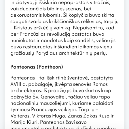
iniciatyva, ji išsiskiria nepaprastais vitražais,
vaizduojančiais biblines scenas, bei
dekoruotomis lubomis. Ši koplyčia buvo skirta
saugoti svarbias krikščioniškas relikvijas, tarp jų
– Kristaus erškėčių vainiką. Nepaisant to, kad
per Prancūzijos revoliuciją pastatas buvo
nuniokotas ir naudotas kaip sandėlis, vėliau jis
buvo restauruotas ir šiandien laikomas vienu
gražiausių Paryžiaus architektūrinių perlų.
Panteonas (Pantheon)
Panteonas – tai išskirtinė šventovė, pastatyta
XVIII a. pabaigoje, įkvėpta senovės Romos
architektūros. Iš pradžių jis buvo skirtas kaip
bažnyčia Šv. Genovaitei, tačiau vėliau tapo
nacionaliniu mauzoliejumi, kuriame palaidoti
žymiausi Prancūzijos veikėjai. Tarp jų –
Volteras, Viktoras Hugo, Žanas Žakas Ruso ir
Marija Kiuri. Panteonas žavi savo
monumentalia architektūra, didžiuliu kupolu ir