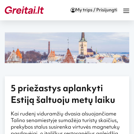
My trips / Prisijungti
5 priežastys aplankyti
Estiją šaltuoju metų laiku
Kai rudenį viduramžių dvasia alsuojančiame
Talino senamiestyje sumažėja turistų skaičius,
prekybos stalus susirenka virtuvės magnetukų
pardavėjai, o itališkus restoranėlius apleidžia