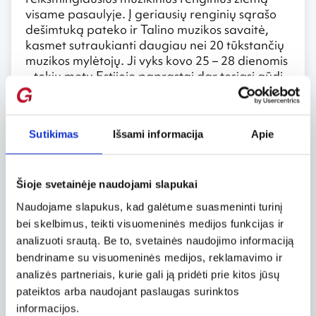
visame pasaulyje. Į geriausių renginių sąrašo
dešimtuką pateko ir Talino muzikos savaitė,
kasmet sutraukianti daugiau nei 20 tūkstančių
muzikos mylėtojų. Ji vyks kovo 25 – 28 dienomis
– tokiu metu Estijoje paprastai dar tęsiasi gūdi
žiema. O tiems, kas nori unikalios muzikos
pasiklausyti dar šiemet, turėtų apsilankyti
Taline gruodį – jo metu visos miesto bažnyčios
Sutikimas
Išsami informacija
Apie
aidi chorų ir vargonų muzikos garsais.
Tikrų dinozaurų paroda
Šioje svetainėje naudojami slapukai
Tartu mieste įsikūręs „Ahhaa“ mokslo centras
Naudojame slapukus, kad galėtume suasmeninti turinį
šią žiemą kviečia keliauti laiku – pas didžiausius
bei skelbimus, teikti visuomeninės medijos funkcijas ir
planetos gyventojus – dinozaurus.
analizuoti srautą. Be to, svetainės naudojimo informaciją
Riaumojantys, natūraliai judantys ir į žmogų
bendriname su visuomeninės medijos, reklamavimo ir
reaguojantys dinozaurai privers smarkiau
plakti kiekvieno širdį. Ekspozicijos dalyviai
analizės partneriais, kurie gali ją pridėti prie kitos jūsų
galės susi[ažinti su įvairiausių rūšių dinozaurais:
pateiktos arba naudojant paslaugas surinktos
turinčiais tūkstantį dantų, sveriančius per 120
informacijos.