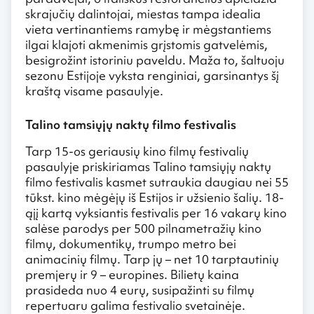
skrajučių dalintojai, miestas tampa idealia
vieta vertinantiems ramybę ir mėgstantiems
ilgai klajoti akmenimis grįstomis gatvelėmis,
besigrožint istoriniu paveldu. Maža to, šaltuoju
sezonu Estijoje vyksta renginiai, garsinantys šį
kraštą visame pasaulyje.
Talino tamsiųjų naktų filmo festivalis
Tarp 15-os geriausių kino filmų festivalių
pasaulyje priskiriamas Talino tamsiųjų naktų
filmo festivalis kasmet sutraukia daugiau nei 55
tūkst. kino mėgėjų iš Estijos ir užsienio šalių. 18-
ąjį kartą vyksiantis festivalis per 16 vakarų kino
salėse parodys per 500 pilnametražių kino
filmų, dokumentikų, trumpo metro bei
animacinių filmų. Tarp jų – net 10 tarptautinių
premjerų ir 9 – europines. Bilietų kaina
prasideda nuo 4 eurų, susipažinti su filmų
repertuaru galima festivalio svetainėje.