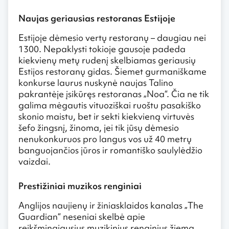
Naujas geriausias restoranas Estijoje
Estijoje dėmesio vertų restoranų – daugiau nei
1300. Nepaklysti tokioje gausoje padeda
kiekvienų metų rudenį skelbiamas geriausių
Estijos restoranų gidas. Šiemet gurmaniškame
konkurse laurus nuskynė naujas Talino
pakrantėje įsikūręs restoranas „Noa“. Čia ne tik
galima mėgautis vituoziškai ruoštu pasakiško
skonio maistu, bet ir sekti kiekvieną virtuvės
šefo žingsnį, žinoma, jei tik jūsų dėmesio
nenukonkuruos pro langus vos už 40 metrų
banguojančios jūros ir romantiško saulylėdžio
vaizdai.
Prestižiniai muzikos renginiai
Anglijos naujienų ir žiniasklaidos kanalas „The
Guardian“ neseniai skelbė apie
reikšmingiausius muzikinius renginius žiemą