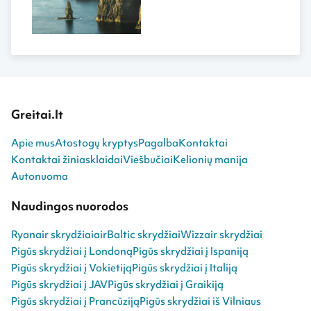
Greitai.lt
Apie mus
Atostogų kryptys
Pagalba
Kontaktai
Kontaktai žiniasklaidai
Viešbučiai
Kelionių manija
Autonuoma
Naudingos nuorodos
Ryanair skrydžiai
airBaltic skrydžiai
Wizzair skrydžiai
Pigūs skrydžiai į Londoną
Pigūs skrydžiai į Ispaniją
Pigūs skrydžiai į Vokietiją
Pigūs skrydžiai į Italiją
Pigūs skrydžiai į JAV
Pigūs skrydžiai į Graikiją
Pigūs skrydžiai į Prancūziją
Pigūs skrydžiai iš Vilniaus