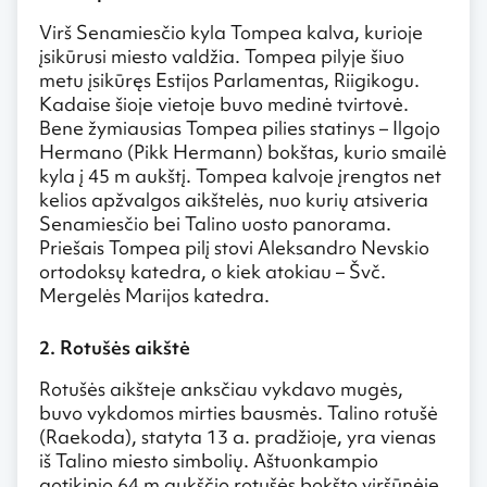
Virš Senamiesčio kyla Tompea kalva, kurioje
įsikūrusi miesto valdžia. Tompea pilyje šiuo
metu įsikūręs Estijos Parlamentas, Riigikogu.
Kadaise šioje vietoje buvo medinė tvirtovė.
Bene žymiausias Tompea pilies statinys – Ilgojo
Hermano (Pikk Hermann) bokštas, kurio smailė
kyla į 45 m aukštį. Tompea kalvoje įrengtos net
kelios apžvalgos aikštelės, nuo kurių atsiveria
Senamiesčio bei Talino uosto panorama.
Priešais Tompea pilį stovi Aleksandro Nevskio
ortodoksų katedra, o kiek atokiau – Švč.
Mergelės Marijos katedra.
2. Rotušės aikštė
Rotušės aikšteje anksčiau vykdavo mugės,
buvo vykdomos mirties bausmės. Talino rotušė
(Raekoda), statyta 13 a. pradžioje, yra vienas
iš Talino miesto simbolių. Aštuonkampio
gotikinio 64 m aukščio rotušės bokšto viršūnėje