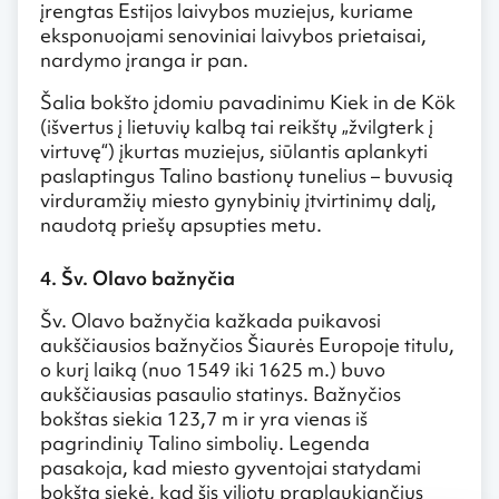
įrengtas Estijos laivybos muziejus, kuriame
eksponuojami senoviniai laivybos prietaisai,
nardymo įranga ir pan.
Šalia bokšto įdomiu pavadinimu Kiek in de Kök
(išvertus į lietuvių kalbą tai reikštų „žvilgterk į
virtuvę“) įkurtas muziejus, siūlantis aplankyti
paslaptingus Talino bastionų tunelius – buvusią
virduramžių miesto gynybinių įtvirtinimų dalį,
naudotą priešų apsupties metu.
4. Šv. Olavo bažnyčia
Šv. Olavo bažnyčia kažkada puikavosi
aukščiausios bažnyčios Šiaurės Europoje titulu,
o kurį laiką (nuo 1549 iki 1625 m.) buvo
aukščiausias pasaulio statinys. Bažnyčios
bokštas siekia 123,7 m ir yra vienas iš
pagrindinių Talino simbolių. Legenda
pasakoja, kad miesto gyventojai statydami
bokštą siekė, kad šis viliotų praplaukiančius