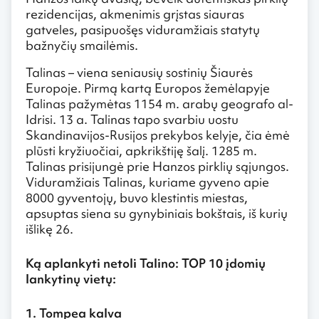
rezidencijas, akmenimis grįstas siauras
gatveles, pasipuošęs viduramžiais statytų
bažnyčių smailėmis.
Talinas – viena seniausių sostinių Šiaurės
Europoje. Pirmą kartą Europos žemėlapyje
Talinas pažymėtas 1154 m. arabų geografo al-
Idrisi. 13 a. Talinas tapo svarbiu uostu
Skandinavijos-Rusijos prekybos kelyje, čia ėmė
plūsti kryžiuočiai, apkrikštiję šalį. 1285 m.
Talinas prisijungė prie Hanzos pirklių sąjungos.
Viduramžiais Talinas, kuriame gyveno apie
8000 gyventojų, buvo klestintis miestas,
apsuptas siena su gynybiniais bokštais, iš kurių
išlikę 26.
Ką aplankyti netoli Talino: TOP 10 įdomių
lankytinų vietų:
1. Tompea kalva