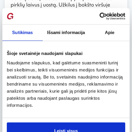
pirklių laivus į uostą. Užkilus į bokšto viršuje
esančią apžvalgos aikštelę galima pasigrožėti
Talino stogų bei uosto panorama.
5. Kadriorgo parkas ir meno muziejus
Sutikimas
Išsami informacija
Apie
Kadriorgo meno muziejus įsikūręs baroko
stiliaus rūmuose, statytuose Petro Didžiojo 18 a.
Šioje svetainėje naudojami slapukai
Rūmus supa gražus parkas su išpuoselėtais
gėlynais ir romantiškais fontanais. Muziejuje
Naudojame slapukus, kad galėtume suasmeninti turinį
galima apžiūrėti Estijos menininkų darbus, taip
bei skelbimus, teikti visuomeninės medijos funkcijas ir
pat Vakarų Europos ir Rusijos menininkų
analizuoti srautą. Be to, svetainės naudojimo informaciją
kūrinius. Daugiau apie Estijos dvarus ir pilis
bendriname su visuomeninės medijos, reklamavimo ir
analizės partneriais, kurie gali ją pridėti prie kitos jūsų
6. Šv. Nikolo bažnyčia
pateiktos arba naudojant paslaugas surinktos
informacijos.
Šv. Nikolo ortodoksų bažnyčioje saugomi 3 iš 4
svarbiausių viduramžių meno kūrinių Estijoje.
Be to, dekoruotas pagrindinis įėjimas į šią
bažnyčią yra laikomas seniausiu Taline.
Leisti visus