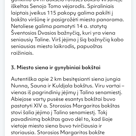
iškeltas Senojo Tomo vėjarodis. Spiraliniais
laiptais įveikus 115 pakopų galima pakilti į
bokšto viršūnę ir pasigrožėti miesto panorama.
Netoliese galima pamatyti 14 a. statytą
Šventosios Dvasios bažnyčią, kuri yra viena
seniausių Taline. Virš įėjimo į šią bažnyčią kabo
seniausias miesto laikrodis, papuoštas
raižiniais.
3. Miesto siena ir gynybiniai bokštai
Autentiška apie 2 km besitęsianti siena jungia
Nunna, Sauna ir Kuldjala bokštus. Viru vartai –
vienas iš pagrindinių įėjimų į Talino senamiestį.
Abiejose vartų pusėse esantys bokštai buvo
pastatyti XIV a. Storosios Margaritos bokštas
stovi šalia įėjimo į Talino senamiestį. Tokį
pavadinimą bokštas gavo dėl to, kad šioje
vietoje miesto siena buvo tvirčiausia ir
storiausia. Storosios Margaritos bokšte