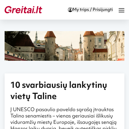
My trips / Prisijungti
10 svarbiausių lankytinų
vietų Taline
Į UNESCO pasaulio paveldo sąrašą įtrauktas
Talino senamiestis – vienas geriausiai išlikusių
viduramžių miestų Europoje, išsaugojęs senąją
Hanzos laikų dvasią, beveik autentiškas pirklių