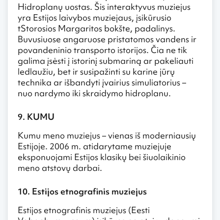
Hidroplanų uostas. Šis interaktyvus muziejus
yra Estijos laivybos muziejaus, įsikūrusio
tStorosios Margaritos bokšte, padalinys.
Buvusiuose angaruose pristatomos vandens ir
povandeninio transporto istorijos. Čia ne tik
galima įsėsti į istorinį submariną ar pakeliauti
ledlaužiu, bet ir susipažinti su karine jūrų
technika ar išbandyti įvairius simuliatorius –
nuo nardymo iki skraidymo hidroplanu.
9. KUMU
Kumu meno muziejus – vienas iš moderniausių
Estijoje. 2006 m. atidarytame muziejuje
eksponuojami Estijos klasikų bei šiuolaikinio
meno atstovų darbai.
10. Estijos etnografinis muziejus
Estijos etnografinis muziejus (Eesti