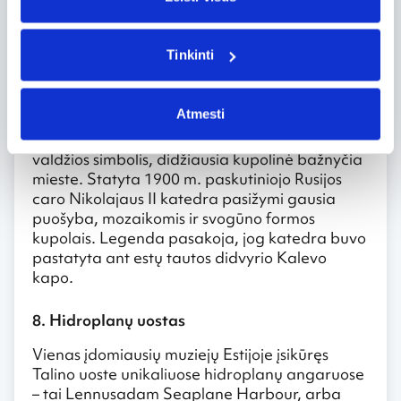
Jūrininkų globėjo Šv. Nikolo garbei Gotlando
pirkliai pastatė šią bažnyčią 13 a. Šiuo metu
bažnyčioje įrengtas muziejus, vyksta koncertai.
Tinkinti
7. Aleksandro Nevskio katedra
Atmesti
Talino Tompea kalvoje esanti Aleksandro
Nevskio ortodoksų katedra – 19 a. caro
valdžios simbolis, didžiausia kupolinė bažnyčia
mieste. Statyta 1900 m. paskutiniojo Rusijos
caro Nikolajaus II katedra pasižymi gausia
puošyba, mozaikomis ir svogūno formos
kupolais. Legenda pasakoja, jog katedra buvo
pastatyta ant estų tautos didvyrio Kalevo
kapo.
8. Hidroplanų uostas
Vienas įdomiausių muziejų Estijoje įsikūręs
Talino uoste unikaliuose hidroplanų angaruose
– tai Lennusadam Seaplane Harbour, arba