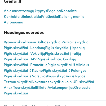
Greitai.lt
Apie mus
Atostogų kryptys
Pagalba
Kontaktai
Kontaktai žiniasklaidai
Viešbučiai
Kelionių manija
Autonuoma
Naudingos nuorodos
Ryanair skrydžiai
airBaltic skrydžiai
Wizzair skrydžiai
Pigūs skrydžiai į Londoną
Pigūs skrydžiai į Ispaniją
Pigūs skrydžiai į Vokietiją
Pigūs skrydžiai į Italiją
Pigūs skrydžiai į JAV
Pigūs skrydžiai į Graikiją
Pigūs skrydžiai į Prancūziją
Pigūs skrydžiai iš Vilniaus
Pigūs skrydžiai iš Kauno
Pigūs skrydžiai iš Palangos
Pigūs skrydžiai iš Varšuvos
Pigūs skrydžiai iš Rygos
Teztour skrydžiai
Novaturas skrydžiai
Join UP! skrydžiai
Anex Tour skrydžiai
Bilietai
Aviakompanijos
Oro uostai
Pigūs skrydžiai