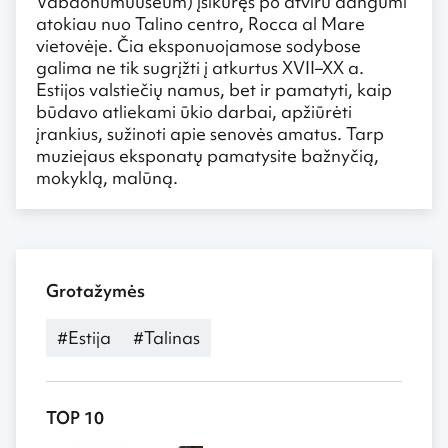
Vabaohumuuseum) įsikūręs po atviru dangumi
atokiau nuo Talino centro, Rocca al Mare
vietovėje. Čia eksponuojamose sodybose
galima ne tik sugrįžti į atkurtus XVII–XX a.
Estijos valstiečių namus, bet ir pamatyti, kaip
būdavo atliekami ūkio darbai, apžiūrėti
įrankius, sužinoti apie senovės amatus. Tarp
muziejaus eksponatų pamatysite bažnyčią,
mokyklą, malūną.
Grotažymės
#Estija
#Talinas
TOP 10