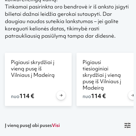
Tinkamai pasirinkta oro bendrovė ir iš anksto įsigyti
bilietai dažnai leidžia gerokai sutaupyti. Dar
daugiau naudos suteikia lankstumas – jei galite
koreguoti kelionės datas, tikimybė rasti
patraukliausią pasiūlymą tampa dar didesnė.
Pigiausi skrydžiai į
Pigiausi
vieną pusę iš
tiesioginiai
Vilniaus į Madeirą
skrydžiai į vieną
pusę iš Vilniaus į
Madeirą
114 €
114 €
nuo
nuo
1
Į vieną pusę
Į abi puses
Visi