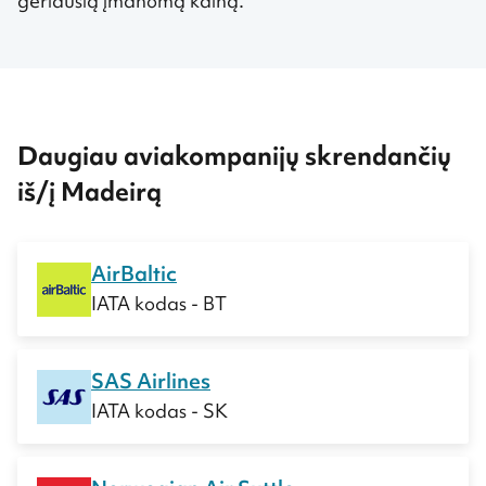
geriausią įmanomą kainą.
Daugiau aviakompanijų skrendančių
iš/į Madeirą
AirBaltic
IATA kodas - BT
SAS Airlines
IATA kodas - SK