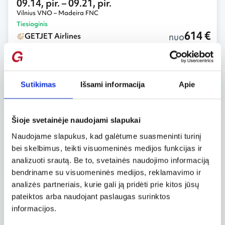
09.14, pir.
– 09.21, pir.
Vilnius VNO – Madeira FNC
Tiesioginis
614 €
nuo
GETJET Airlines
09.21, pir.
– 09.28, pir.
Vilnius VNO – Madeira FNC
Sutikimas
Išsami informacija
Apie
Tiesioginis
645 €
nuo
GETJET Airlines
Šioje svetainėje naudojami slapukai
10.12, pir.
– 10.19, pir.
Naudojame slapukus, kad galėtume suasmeninti turinį
Vilnius VNO – Madeira FNC
bei skelbimus, teikti visuomeninės medijos funkcijas ir
Tiesioginis
655 €
analizuoti srautą. Be to, svetainės naudojimo informaciją
nuo
GETJET Airlines
bendriname su visuomeninės medijos, reklamavimo ir
analizės partneriais, kurie gali ją pridėti prie kitos jūsų
Greitai.lt dažnai pateikia specialius pasiūlymus,
pateiktos arba naudojant paslaugas surinktos
trumpalaikes akcijas ir nuolaidas, todėl verta
informacijos.
reguliariai sekti kainų pokyčius ir pasinaudoti