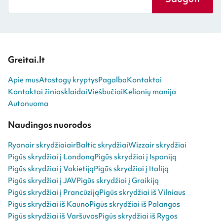
Greitai.lt
Apie mus
Atostogų kryptys
Pagalba
Kontaktai
Kontaktai žiniasklaidai
Viešbučiai
Kelionių manija
Autonuoma
Naudingos nuorodos
Ryanair skrydžiai
airBaltic skrydžiai
Wizzair skrydžiai
Pigūs skrydžiai į Londoną
Pigūs skrydžiai į Ispaniją
Pigūs skrydžiai į Vokietiją
Pigūs skrydžiai į Italiją
Pigūs skrydžiai į JAV
Pigūs skrydžiai į Graikiją
Pigūs skrydžiai į Prancūziją
Pigūs skrydžiai iš Vilniaus
Pigūs skrydžiai iš Kauno
Pigūs skrydžiai iš Palangos
Pigūs skrydžiai iš Varšuvos
Pigūs skrydžiai iš Rygos