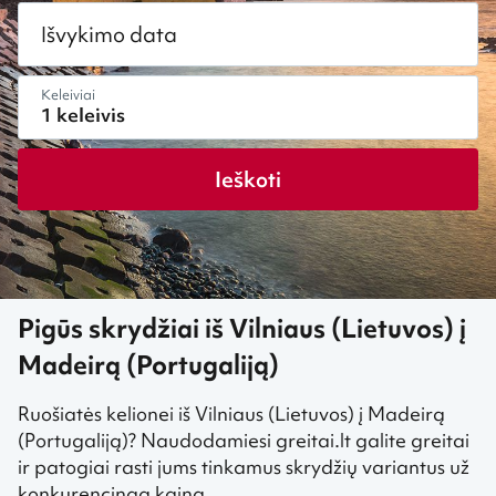
Išvykimo data
Keleiviai
Ieškoti
Pigūs skrydžiai iš Vilniaus (Lietuvos) į
Madeirą (Portugaliją)
Ruošiatės kelionei iš Vilniaus (Lietuvos) į Madeirą
(Portugaliją)? Naudodamiesi greitai.lt galite greitai
ir patogiai rasti jums tinkamus skrydžių variantus už
konkurencingą kainą.