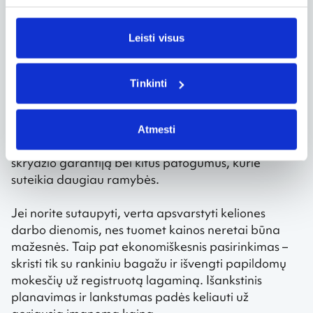
palankiausiu momentu įsigyti bilietus.
Leisti visus
Galite užsiprenumeruoti naujienlaiškį ir pirmieji
sužinoti apie geriausius pasiūlymus arba iš karto
pradėti skrydžių paiešką pagal savo kriterijus
Tinkinti
maršrutui iš Vilniaus (Lietuvos) į Madeirą
(Portugaliją). Be to, rezervuojant bilietus galima
pasirinkti ir papildomas paslaugas – greitesnę oro
Atmesti
uosto patikrą, kelionės draudimą, sutrikdyto
skrydžio garantiją bei kitus patogumus, kurie
suteikia daugiau ramybės.
Jei norite sutaupyti, verta apsvarstyti keliones
darbo dienomis, nes tuomet kainos neretai būna
mažesnės. Taip pat ekonomiškesnis pasirinkimas –
skristi tik su rankiniu bagažu ir išvengti papildomų
mokesčių už registruotą lagaminą. Išankstinis
planavimas ir lankstumas padės keliauti už