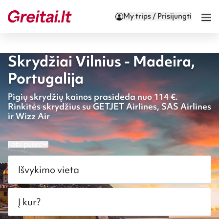
My trips / Prisijungti
Skrydžiai Vilnius - Madeira,
Portugalija
Pigių skrydžių kainos prasideda nuo 114 €.
Rinkitės skrydžius su GETJET Airlines, SAS Airlines
ir Wizz Air
Į abi puses
Išvykimo vieta
Į kur?