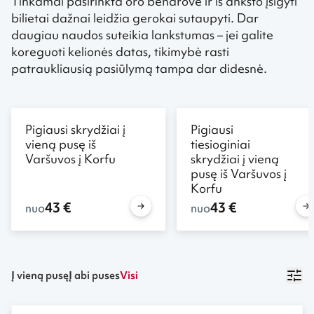
Tinkamai pasirinkta oro bendrovė ir iš anksto įsigyti
bilietai dažnai leidžia gerokai sutaupyti. Dar
daugiau naudos suteikia lankstumas – jei galite
koreguoti kelionės datas, tikimybė rasti
patraukliausią pasiūlymą tampa dar didesnė.
Pigiausi skrydžiai į
Pigiausi
vieną pusę iš
tiesioginiai
Varšuvos į Korfu
skrydžiai į vieną
pusę iš Varšuvos į
Korfu
43 €
43 €
nuo
nuo
Į vieną pusę
Į abi puses
Visi