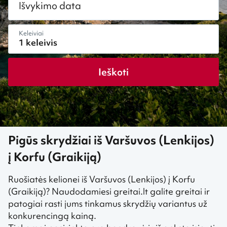
Išvykimo data
Keleiviai
Ieškoti
Pigūs skrydžiai iš Varšuvos (Lenkijos)
į Korfu (Graikiją)
Ruošiatės kelionei iš Varšuvos (Lenkijos) į Korfu
(Graikiją)? Naudodamiesi greitai.lt galite greitai ir
patogiai rasti jums tinkamus skrydžių variantus už
konkurencingą kainą.