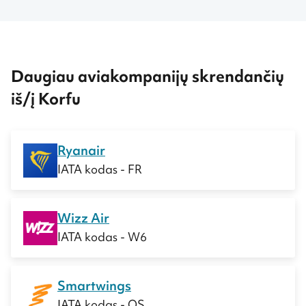
Daugiau aviakompanijų skrendančių
iš/į Korfu
Ryanair
IATA kodas - FR
Wizz Air
IATA kodas - W6
Smartwings
IATA kodas - QS