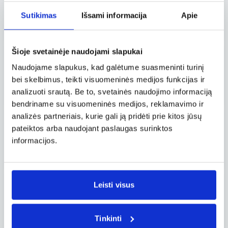
Varšuva WAW – Korfu CFU
Tiesioginis
Sutikimas
Išsami informacija
Apie
58 €
nuo
Ryanair
Šioje svetainėje naudojami slapukai
10.24, šeš.
Varšuva WAW – Korfu CFU
Naudojame slapukus, kad galėtume suasmeninti turinį
Tiesioginis
,
Savaitgalis
bei skelbimus, teikti visuomeninės medijos funkcijas ir
58 €
nuo
Wizz Air
analizuoti srautą. Be to, svetainės naudojimo informaciją
bendriname su visuomeninės medijos, reklamavimo ir
analizės partneriais, kurie gali ją pridėti prie kitos jūsų
08.12, tre.
pateiktos arba naudojant paslaugas surinktos
Varšuva WAW – Korfu CFU
informacijos.
Tiesioginis
60 €
nuo
Ryanair
08.16, sek.
Leisti visus
Varšuva WAW – Korfu CFU
Tiesioginis
,
Savaitgalis
60 €
nuo
Ryanair
Tinkinti