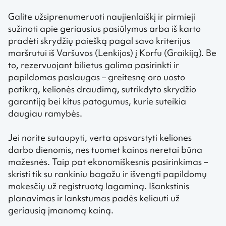
Galite užsiprenumeruoti naujienlaiškį ir pirmieji
sužinoti apie geriausius pasiūlymus arba iš karto
pradėti skrydžių paiešką pagal savo kriterijus
maršrutui iš Varšuvos (Lenkijos) į Korfu (Graikiją). Be
to, rezervuojant bilietus galima pasirinkti ir
papildomas paslaugas – greitesnę oro uosto
patikrą, kelionės draudimą, sutrikdyto skrydžio
garantiją bei kitus patogumus, kurie suteikia
daugiau ramybės.
Jei norite sutaupyti, verta apsvarstyti keliones
darbo dienomis, nes tuomet kainos neretai būna
mažesnės. Taip pat ekonomiškesnis pasirinkimas –
skristi tik su rankiniu bagažu ir išvengti papildomų
mokesčių už registruotą lagaminą. Išankstinis
planavimas ir lankstumas padės keliauti už
geriausią įmanomą kainą.