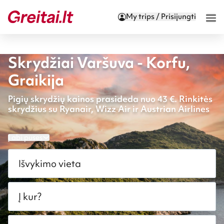
My trips / Prisijungti
Skrydžiai Varšuva - Korfu,
Graikija
Pigių skrydžių kainos prasideda nuo 43 €. Rinkitės
skrydžius su Ryanair, Wizz Air ir Austrian Airlines
Į abi puses
Išvykimo vieta
Į kur?