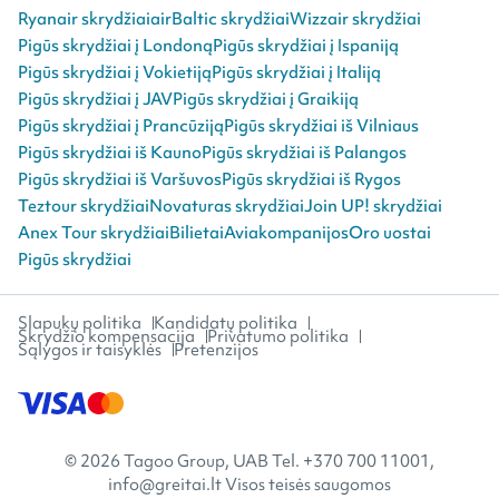
Ryanair skrydžiai
airBaltic skrydžiai
Wizzair skrydžiai
Pigūs skrydžiai į Londoną
Pigūs skrydžiai į Ispaniją
Pigūs skrydžiai į Vokietiją
Pigūs skrydžiai į Italiją
Pigūs skrydžiai į JAV
Pigūs skrydžiai į Graikiją
Pigūs skrydžiai į Prancūziją
Pigūs skrydžiai iš Vilniaus
Pigūs skrydžiai iš Kauno
Pigūs skrydžiai iš Palangos
Pigūs skrydžiai iš Varšuvos
Pigūs skrydžiai iš Rygos
Teztour skrydžiai
Novaturas skrydžiai
Join UP! skrydžiai
Anex Tour skrydžiai
Bilietai
Aviakompanijos
Oro uostai
Pigūs skrydžiai
Slapukų politika
Kandidatų politika
Skrydžio kompensacija
Privatumo politika
Sąlygos ir taisyklės
Pretenzijos
© 2026 Tagoo Group, UAB Tel. +370 700 11001,
info@greitai.lt Visos teisės saugomos