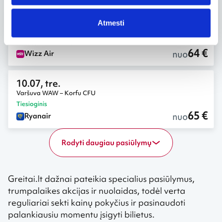
10.08, ket.
Atmesti
Varšuva WAW – Korfu CFU
Tiesioginis
,
Savaitgalis
64 €
nuo
Wizz Air
10.07, tre.
Varšuva WAW – Korfu CFU
Tiesioginis
65 €
nuo
Ryanair
Rodyti daugiau pasiūlymų
Greitai.lt dažnai pateikia specialius pasiūlymus,
trumpalaikes akcijas ir nuolaidas, todėl verta
reguliariai sekti kainų pokyčius ir pasinaudoti
palankiausiu momentu įsigyti bilietus.