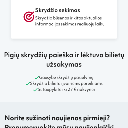
Skrydžio sekimas
Skrydžio būsenos ir kitos aktualios
informacijos sekimas realiuoju laiku
Pigių skrydžių paieška ir lėktuvo bilietų
užsakymas
Gausybė skrydžių pasiūlymų
Skrydžio bilietai įvairiems poreikiams
Sutaupykite iki 27 € nakvynei
Norite sužinoti naujienas pirmieji?
Prenumeruokite mūsų naujienlaiškį