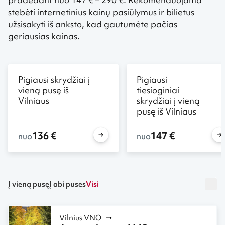
stebėti internetinius kainų pasiūlymus ir bilietus
užsisakyti iš anksto, kad gautumėte pačias
geriausias kainas.
Pigiausi skrydžiai į
Pigiausi
vieną pusę iš
tiesioginiai
Vilniaus
skrydžiai į vieną
pusę iš Vilniaus
136 €
147 €
nuo
nuo
1
Į vieną pusę
Į abi puses
Visi
Vilnius VNO