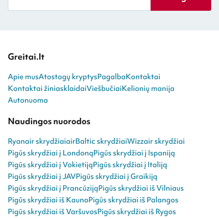
Greitai.lt
Apie mus
Atostogų kryptys
Pagalba
Kontaktai
Kontaktai žiniasklaidai
Viešbučiai
Kelionių manija
Autonuoma
Naudingos nuorodos
Ryanair skrydžiai
airBaltic skrydžiai
Wizzair skrydžiai
Pigūs skrydžiai į Londoną
Pigūs skrydžiai į Ispaniją
Pigūs skrydžiai į Vokietiją
Pigūs skrydžiai į Italiją
Pigūs skrydžiai į JAV
Pigūs skrydžiai į Graikiją
Pigūs skrydžiai į Prancūziją
Pigūs skrydžiai iš Vilniaus
Pigūs skrydžiai iš Kauno
Pigūs skrydžiai iš Palangos
Pigūs skrydžiai iš Varšuvos
Pigūs skrydžiai iš Rygos