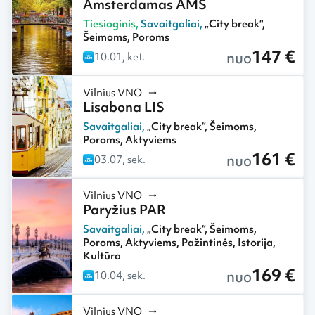
Amsterdamas AMS
Tiesioginis
,
Savaitgaliai
,
„City break“
,
Šeimoms
,
Poroms
147 €
nuo
10.01, ket.
Vilnius VNO
Lisabona LIS
Savaitgaliai
,
„City break“
,
Šeimoms
,
Poroms
,
Aktyviems
161 €
nuo
03.07, sek.
Vilnius VNO
Paryžius PAR
Savaitgaliai
,
„City break“
,
Šeimoms
,
Poroms
,
Aktyviems
,
Pažintinės
,
Istorija
,
Kultūra
169 €
nuo
10.04, sek.
Vilnius VNO