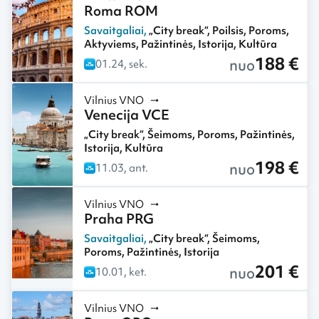
Roma ROM
Savaitgaliai
,
„City break“
,
Poilsis
,
Poroms
,
Aktyviems
,
Pažintinės
,
Istorija
,
Kultūra
188 €
nuo
01.24, sek.
Vilnius VNO
Venecija VCE
„City break“
,
Šeimoms
,
Poroms
,
Pažintinės
,
Istorija
,
Kultūra
198 €
nuo
11.03, ant.
Vilnius VNO
Praha PRG
Savaitgaliai
,
„City break“
,
Šeimoms
,
Poroms
,
Pažintinės
,
Istorija
201 €
nuo
10.01, ket.
Vilnius VNO