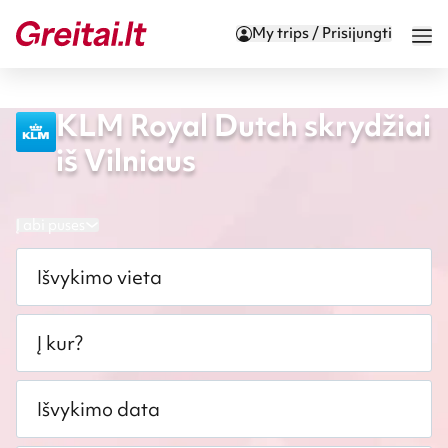
My trips / Prisijungti
KLM Royal Dutch skrydžiai
iš Vilniaus
Į abi puses
Išvykimo vieta
Į kur?
Išvykimo data