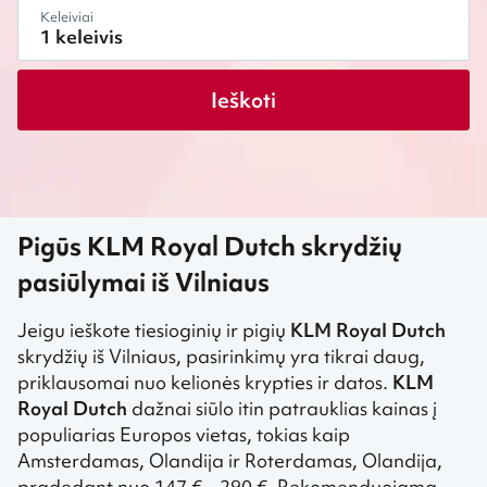
Keleiviai
Ieškoti
Pigūs KLM Royal Dutch skrydžių
pasiūlymai iš Vilniaus
Jeigu ieškote tiesioginių ir pigių
KLM Royal Dutch
skrydžių iš Vilniaus, pasirinkimų yra tikrai daug,
priklausomai nuo kelionės krypties ir datos.
KLM
Royal Dutch
dažnai siūlo itin patrauklias kainas į
populiarias Europos vietas, tokias kaip
Amsterdamas, Olandija ir Roterdamas, Olandija,
pradedant nuo 147 € – 290 €. Rekomenduojama