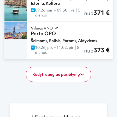
Istorija
,
Kultūra
09.26, šeš.
– 09.30, tre.
| 5
371 €
nuo
dienos
Vilnius VNO
Porto OPO
Šeimoms
,
Poilsis
,
Poroms
,
Aktyviems
10.26, pir.
– 11.02, pir.
| 8
373 €
nuo
dienos
Rodyti daugiau pasiūlymų