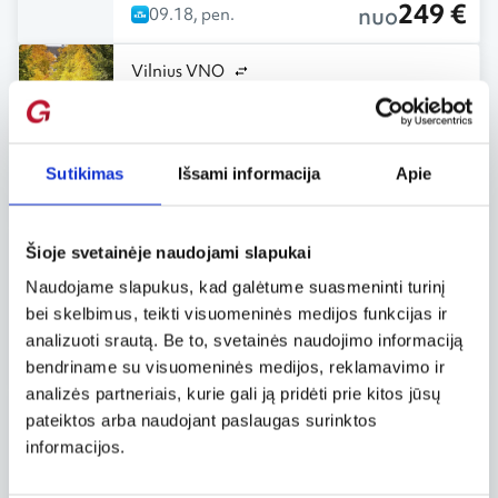
249 €
nuo
09.18, pen.
Vilnius VNO
Amsterdamas AMS
Tiesioginis
,
Savaitgaliai
,
„City break“
,
Šeimoms
,
Poroms
Sutikimas
10.01, ket.
Išsami informacija
– 10.04, sek.
| 4
Apie
254 €
nuo
dienos
Vilnius VNO
Šioje svetainėje naudojami slapukai
Briuselis BRU
Naudojame slapukus, kad galėtume suasmeninti turinį
Savaitgaliai
,
„City break“
,
Šeimoms
,
bei skelbimus, teikti visuomeninės medijos funkcijas ir
Poroms
,
Pažintinės
analizuoti srautą. Be to, svetainės naudojimo informaciją
272 €
nuo
11.08, sek.
bendriname su visuomeninės medijos, reklamavimo ir
analizės partneriais, kurie gali ją pridėti prie kitos jūsų
Vilnius VNO
pateiktos arba naudojant paslaugas surinktos
Paryžius PAR
informacijos.
„City break“
,
Šeimoms
,
Poroms
,
Aktyviems
,
Pažintinės
,
Istorija
,
Kultūra