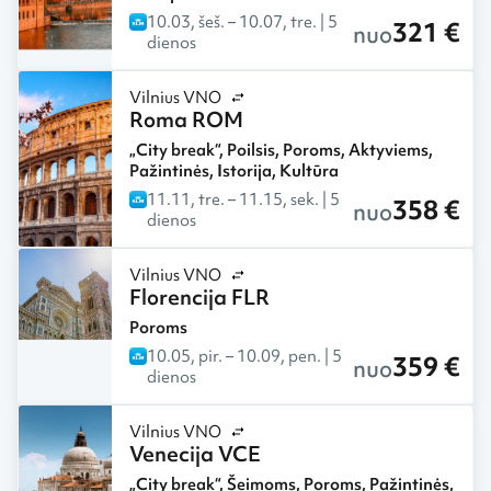
10.03, šeš.
– 10.07, tre.
| 5
321 €
nuo
dienos
Vilnius VNO
Roma ROM
„City break“
,
Poilsis
,
Poroms
,
Aktyviems
,
Pažintinės
,
Istorija
,
Kultūra
11.11, tre.
– 11.15, sek.
| 5
358 €
nuo
dienos
Vilnius VNO
Florencija FLR
Poroms
10.05, pir.
– 10.09, pen.
| 5
359 €
nuo
dienos
Vilnius VNO
Venecija VCE
„City break“
,
Šeimoms
,
Poroms
,
Pažintinės
,