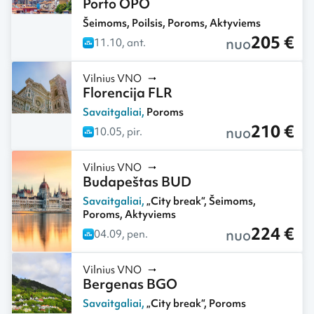
Porto OPO
Šeimoms
,
Poilsis
,
Poroms
,
Aktyviems
205 €
nuo
11.10, ant.
Vilnius VNO
Florencija FLR
Savaitgaliai
,
Poroms
210 €
nuo
10.05, pir.
Vilnius VNO
Budapeštas BUD
Savaitgaliai
,
„City break“
,
Šeimoms
,
Poroms
,
Aktyviems
224 €
nuo
04.09, pen.
Vilnius VNO
Bergenas BGO
Savaitgaliai
,
„City break“
,
Poroms