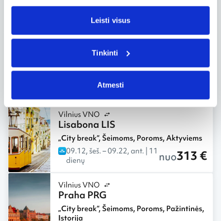
10.03, šeš.
– 10.06, ant.
| 4
306 €
nuo
dienos
Leisti visus
Vilnius VNO
Liubliana LJU
Tinkinti
Savaitgaliai
,
„City break“
,
Šeimoms
,
Poroms
,
Gamtos pažinimas
Atmesti
309 €
nuo
09.05, šeš.
Vilnius VNO
Lisabona LIS
„City break“
,
Šeimoms
,
Poroms
,
Aktyviems
09.12, šeš.
– 09.22, ant.
| 11
313 €
nuo
dienų
Vilnius VNO
Praha PRG
„City break“
,
Šeimoms
,
Poroms
,
Pažintinės
,
Istorija