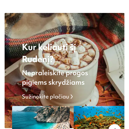
Kur keliauti šį
Rudenį?
Nepraleiskite progos
pigiems skrydžiams
Sužinokite plačiau