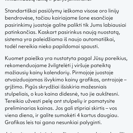
Standartiškai pasiūlymų ieškoma visose oro linijų
bendrovėse, tačiau kairiajame šone esančioje
pasirinkimų juostoje galite palikti tik Jums labiausiai
patinkančias. Kaskart pasirinkus naują nuostatą,
sistema yra paleidžiama iš naujo automatiškai,
todėl nereikia nieko papildomai spausti.
Kuomet paieška yra nustatyta pagal Jūsų poreikius,
rekomenduojame žvilgtelėti į viršuje pateiktą
mažiausių kainų kalendorių. Pirmojoje juostoje
atvaizduojamas išvykimo kainų grafikas, antrojoje –
grįžimo. Pigūs skrydžiai išsiskiria mažesniais
stulpeliais, o kuo kaina didesnė, tuo jie aukštesni.
Tereikia užvesti pelę ant stulpelių ir pamatysite
preliminarias kainas. Jos gali stipriai skirtis – vos
viena diena, ir galite sumokėti 4 kartus daugiau.
Grafikas leis tai gana nesunkiai palyginti.