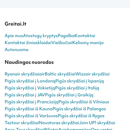
Greitai.lt
Apie mus
Atostogų kryptys
Pagalba
Kontaktai
Kontaktai žiniasklaidai
Viešbučiai
Kelionių manija
Autonuoma
Naudingos nuorodos
Ryanair skrydžiai
airBaltic skrydžiai
Wizzair skrydžiai
Pigūs skrydžiai į Londoną
Pigūs skrydžiai į Ispaniją
Pigūs skrydžiai į Vokietiją
Pigūs skrydžiai į Italiją
Pigūs skrydžiai į JAV
Pigūs skrydžiai į Graikiją
Pigūs skrydžiai į Prancūziją
Pigūs skrydžiai iš Vilniaus
Pigūs skrydžiai iš Kauno
Pigūs skrydžiai iš Palangos
Pigūs skrydžiai iš Varšuvos
Pigūs skrydžiai iš Rygos
Teztour skrydžiai
Novaturas skrydžiai
Join UP! skrydžiai
Anex Tour skrydžiai
Bilietai
Aviakompanijos
Oro uostai