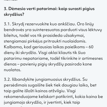
3. Dėmesio verti patarimai: kaip surasti pigius
skrydžius?
3.1. Skrydį rezervuokite kuo ankščiau. Oro linijų
bendrovės yra suinteresuotos parduoti visus lėktuvų
bileitus, todėl vos tik prasideda užsakymai,
stengiamasi pirkėjus pritraukti nuolaidomis.
Kalbama, kad geriausias laikas paieškoms – 60
dienų iki skrydžio. Visgi aklai kliautis tik šiuo
patarimu nepatariame, todėl tikrinkite ir artimesnes
dienas – pavienių pigių skrydžių pasirodo kone
nuolatos.
3.2. Išbandykite jungiamuosius skrydžius. Su
persėdimais sugaišite šiek tiek daugiau laiko, bet
taip galite išlošti kainos atžvilgiu. Visgi
rekomenduojame keliskart patikrinti, kokia kaina be
jungiamojo skrydžio, ir įvertinti, kiek taip