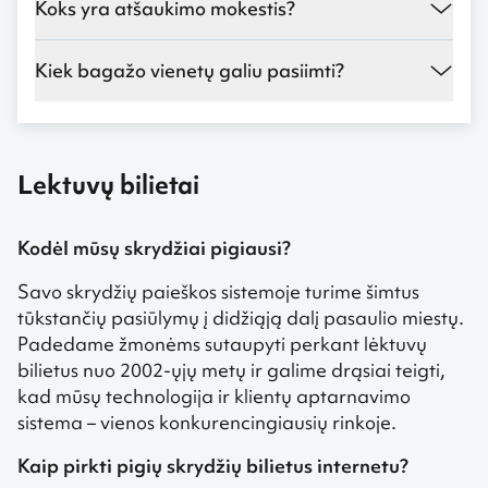
Koks yra atšaukimo mokestis?
Kiek bagažo vienetų galiu pasiimti?
Lektuvų bilietai
Kodėl mūsų skrydžiai pigiausi?
Savo skrydžių paieškos sistemoje turime šimtus
tūkstančių pasiūlymų į didžiąją dalį pasaulio miestų.
Padedame žmonėms sutaupyti perkant lėktuvų
bilietus nuo 2002-ųjų metų ir galime drąsiai teigti,
kad mūsų technologija ir klientų aptarnavimo
sistema – vienos konkurencingiausių rinkoje.
Kaip pirkti pigių skrydžių bilietus internetu?