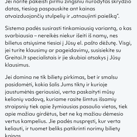
Jei norite pakeisti pirmu žingsniu nurodytas skrydžio
datas, tiesiog paspauskite ant kainas
atvaizduojančių stulpelių ir „atnaujinti paiešką“.
Sistema padės susirasti tinkamiausią variantą, o kas
svarbiausia – nereikės niekur išeiti iš namų, nes
bilietus atsiųsime tiesiai į Jūsų el. pašto dėžutę. Visgi,
jei turite klausimų ar pageidavimų, susisiekite su
Greitai.lt specialistais ir jie skubiai atsakys į Jūsų
klausimus.
Jei domina ne tik bilietų pirkimas, bet ir smalsu
pasidomėti, kokia šalis Jums tiktų ir kurioje
jaustumėtės geriausiai, verta paskaityti mūsų
kelionių vadovą, kuriame rasite šimtus išsamių
straipsnių tiek apie žymiausias pasaulio vietas, tiek
apie mažiau girdėtus, bet ne ką mažiau dėmesio
vertus kampelius. Jie padės nuspręsti, kur verta
keliauti, ir tuomet beliks patikrinti norimų bilietų
kainas.