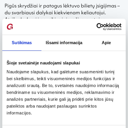
Pigūs skrydžiai ir patogus lėktuvo bilietų įsigijimas –
du svarbiausi dalykai kiekvienam keliautojui.
Atsižvelgdami į poreikius ir įpročius, svetainę
sukūrėme taip, kad geriausi pasiūlymai būtų
pasiekiami kuo paprasčiau, kad niekada
nepraleistumėte pasiūlymų kainų pasikeitimų, o
Sutikimas
Išsami informacija
Apie
išsirinktas skrydis lūkesčius tenkintų ne 100 %, o
visais 150 %.
Šioje svetainėje naudojami slapukai
Galime išskirti du vartotojų tipus. Vienas jų – bilietų
ieškantys greitai ir neturintys jokių papildomų
Naudojame slapukus, kad galėtume suasmeninti turinį
įgeidžių ar norų. Antras – turintys tikslią viziją ir
bei skelbimus, teikti visuomeninės medijos funkcijas ir
pageidavimus, tad pirmas parinktas pasiūlymas
analizuoti srautą. Be to, svetainės naudojimo informaciją
dažnu atveju jų netenkina.
bendriname su visuomeninės medijos, reklamavimo ir
analizės partneriais, kurie gali ją pridėti prie kitos jūsų
Svetaine patogu naudotis abiem šiems keliautojų
pateiktos arba naudojant paslaugas surinktos
tipams. Kodėl? Atsakymai pateikti toliau.
informacijos.
1. Greita paieška