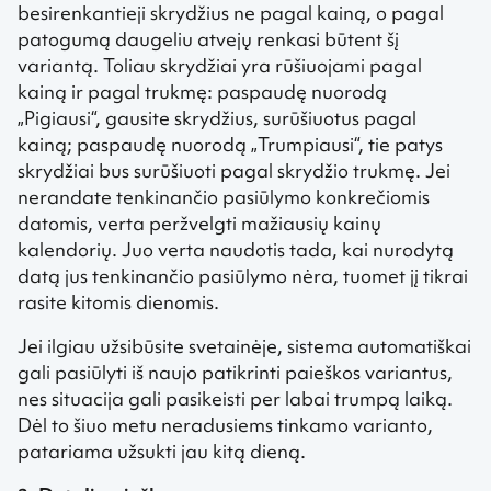
besirenkantieji skrydžius ne pagal kainą, o pagal
patogumą daugeliu atvejų renkasi būtent šį
variantą. Toliau skrydžiai yra rūšiuojami pagal
kainą ir pagal trukmę: paspaudę nuorodą
„Pigiausi“, gausite skrydžius, surūšiuotus pagal
kainą; paspaudę nuorodą „Trumpiausi“, tie patys
skrydžiai bus surūšiuoti pagal skrydžio trukmę. Jei
nerandate tenkinančio pasiūlymo konkrečiomis
datomis, verta peržvelgti mažiausių kainų
kalendorių. Juo verta naudotis tada, kai nurodytą
datą jus tenkinančio pasiūlymo nėra, tuomet jį tikrai
rasite kitomis dienomis.
Jei ilgiau užsibūsite svetainėje, sistema automatiškai
gali pasiūlyti iš naujo patikrinti paieškos variantus,
nes situacija gali pasikeisti per labai trumpą laiką.
Dėl to šiuo metu neradusiems tinkamo varianto,
patariama užsukti jau kitą dieną.