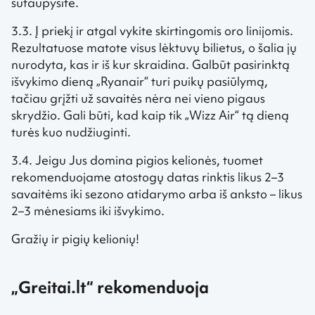
sutaupysite.
3.3. Į priekį ir atgal vykite skirtingomis oro linijomis.
Rezultatuose matote visus lėktuvų bilietus, o šalia jų
nurodyta, kas ir iš kur skraidina. Galbūt pasirinktą
išvykimo dieną „Ryanair“ turi puikų pasiūlymą,
tačiau grįžti už savaitės nėra nei vieno pigaus
skrydžio. Gali būti, kad kaip tik „Wizz Air“ tą dieną
turės kuo nudžiuginti.
3.4. Jeigu Jus domina pigios kelionės, tuomet
rekomenduojame atostogų datas rinktis likus 2–3
savaitėms iki sezono atidarymo arba iš anksto – likus
2–3 mėnesiams iki išvykimo.
Gražių ir pigių kelionių!
„Greitai.lt“ rekomenduoja