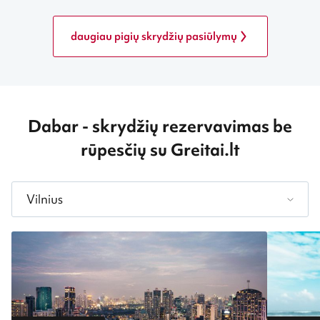
daugiau pigių skrydžių pasiūlymų
Dabar
- skrydžių rezervavimas be
rūpesčių su Greitai.lt
Vilnius