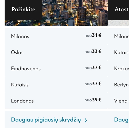
Pažinkite
Atost
31 €
nuo
Milanas
Milan
33 €
nuo
Oslas
Kutais
37 €
nuo
Eindhovenas
Kroku
37 €
nuo
Kutaisis
Berly
39 €
nuo
Londonas
Viena
Daugiau pigiausių skrydžių
Daugi