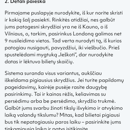
2. Detali paieška
Pirmajame puslapyje nurodykite, iš kur norite skristi
ir kokią šalį pasiekti. Rinkitės atidžiai, nes galbūt
jums patogesni skrydžiai yra ne iš Kauno, o iš
Vilniaus, o, tarkim, pasirinkus Londoną galimos net
9 nusileidimo vietos. Tad verta nurodyti tą, iš kurios
patogiau nusigauti, pavyzdžiui, iki viešbučio. Prieš
spustelėdami mygtuką „Ieškoti“, dar nurodykite
datas ir lėktuvo bilietų skaičių.
Sistema suranda visus variantus, aukščiau
iškeldama pigiausius skrydžius. Jei turite papildomų
pageidavimų, kairėje pusėje rasite daugybę
pasirinkimų. Tai ir kainos rėžis, keliavimas su
persėdimu arba be persėdimo, skrydžio trukmė.
Galbūt jums svarbu žinoti tikslų išvykimo ir atvykimo
laiką valandų tikslumu? Mitas, kad bilietai pigiausi
bus tik nepatogiausiu paros laiku – pasirinkite jums
tinkamiausią laiką ir patys įsitikinsite.