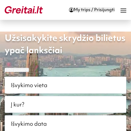
My trips / Prisijungti
Užsisakykite skrydžio bilietus
ypač lanksčiai
Į abi puses
Išvykimo vieta
Į kur?
Išvykimo data