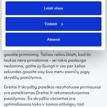
Tereikia tituliniame puslapyje pasirinkti, iš kur norite
Leisti visus
keliauti ir kokia galutinė kelionės kryptis. Toje
pačioje eilutėje nurodykite išvykimo ir grįžimo datas.
Tuomet belieka pasirinkti reikiamą lėktuvo bilietų
Tinkinti
skaičių ir spausti „Ieškoti“.
Paieškos sistema automatiškai pasiūlys įvesti
Atmesti
elektroninį paštą. Jei atliksite šį veiksmą, vos tik Jūsų
paiešką atitinkančių bilietų kaina sumažės, iš karto
gausite priminimą. Tačiau reikia žinoti, kad šis
laukas nėra privalomas – jei tokia paslauga
nedomina, galite ją išjungti ir vos per kelias
sekundes gausite visų šiuo metu esančių pigių
skrydžių pasiūlymus.
Greitai.lt skrydžių paieškos rezultatuose pirmiausiai
yra pateikiamas Greitai.lt rekomenduojamas
pasiūlymas. Šis skrydžio variantas yra
optimaliausias laiko ir kainos atžvilgiu, tad